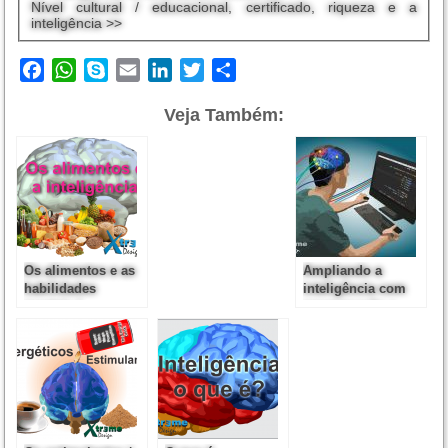
Nível cultural / educacional, certificado, riqueza e a
inteligência >>
Facebook
WhatsApp
Skype
Email
LinkedIn
Twitter
Share
Veja Também:
Os alimentos e as
Ampliando a
habilidades
inteligência com
mentais /
programação e
inteligência
reprogramação
mental