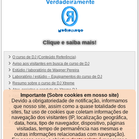
Clique e saiba mais!
O curso de DJ (Conteúdo Referência)
Aviso aos visitantes em busca de curso de DJ
Estúdio / laboratório de Wagner Pereira
Laboratório / estúdio – Equipamentos do curso de DJ
Resumo sobre o curso de DJ Xtreme
Atos, projetos e conduta da Xtreme DJ
Importante (Sobre cookies em nosso site)
FAQ do curso de DJ
Devido a obrigatoriedade de notificação, informamos
Comunicado aos ex-concorrentes
que nosso site, assim como a quase totalidade dos
Detalhes do curso de DJ Xtreme
sites, faz uso de cookies que coletam informações de
Curso Xtreme DJ (Site Referência)
navegação dos visitantes (IP, localização geográfica,
Ex-alunos do cursos de DJ
data, hora, tipo de navegador, dispositivo, páginas
visitadas, tempo de permanência nas mesmas e
outras informações relacionadas com navegação).