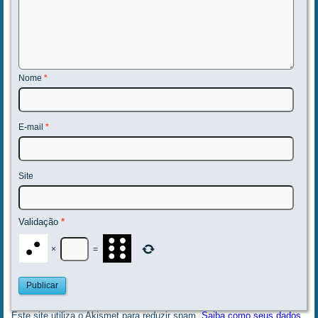
Nome
*
E-mail
*
Site
Validação
*
×
=
Este site utiliza o Akismet para reduzir spam.
Saiba como seus dados