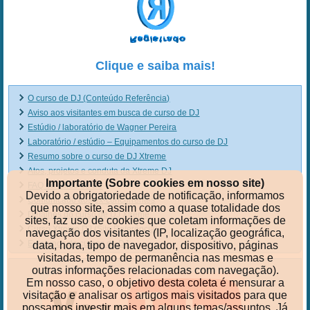
Clique e saiba mais!
O curso de DJ (Conteúdo Referência)
Aviso aos visitantes em busca de curso de DJ
Estúdio / laboratório de Wagner Pereira
Laboratório / estúdio – Equipamentos do curso de DJ
Resumo sobre o curso de DJ Xtreme
Atos, projetos e conduta da Xtreme DJ
Importante (Sobre cookies em nosso site)
FAQ do curso de DJ
Devido a obrigatoriedade de notificação, informamos
Comunicado aos ex-concorrentes
que nosso site, assim como a quase totalidade dos
Detalhes do curso de DJ Xtreme
sites, faz uso de cookies que coletam informações de
Curso Xtreme DJ (Site Referência)
navegação dos visitantes (IP, localização geográfica,
Ex-alunos do cursos de DJ
data, hora, tipo de navegador, dispositivo, páginas
visitadas, tempo de permanência nas mesmas e
outras informações relacionadas com navegação).
Em nosso caso, o objetivo desta coleta é mensurar a
visitação e analisar os artigos mais visitados para que
possamos investir mais em alguns temas/assuntos. Já