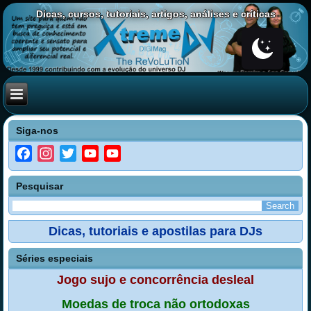
Dicas, cursos, tutoriais, artigos, análises e críticas
Siga-nos
Facebook
Instagram
Twitter
YouTube
YouTube
Channel
Pesquisar
Dicas, tutoriais e apostilas para DJs
Séries especiais
Jogo sujo e concorrência desleal
Moedas de troca não ortodoxas