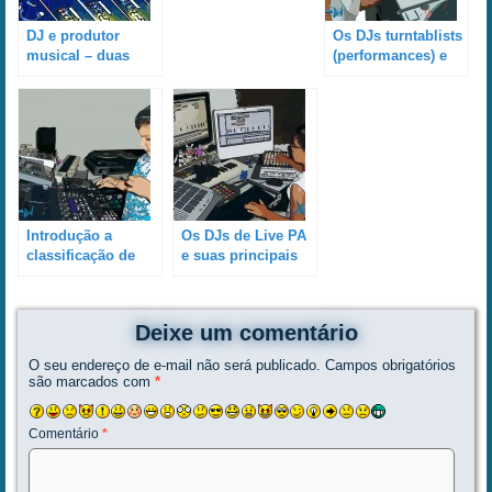
DJ e produtor
Os DJs turntablists
musical – duas
(performances) e
atividades muito
suas principais
distintas
características e
particularidades
Introdução a
Os DJs de Live PA
classificação de
e suas principais
algumas das
características e
principais
particularidades
especialidades
Deixe um comentário
técnicas dos DJs
O seu endereço de e-mail não será publicado.
Campos obrigatórios
são marcados com
*
Comentário
*