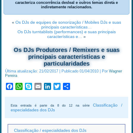
caracteriza concorrência desleal e outros temas direta e
indiretamente relacionados.
«
Os DJs de equipes de sonorização / Mobiles DJs e suas
principais características…
Os DJs turntablists (performances) e suas principais
características e…
»
Os DJs Produtores / Remixers e suas
principais características e
particularidades
Última atualização:
21/02/2017
|
Publicado
01/04/2010
|
Por
Wagner
Pereira
Facebook
WhatsApp
Skype
Email
LinkedIn
Twitter
Share
Classificação /
Esta entrada é parte da 8 do 12 na série
especialidades dos DJs
Classificação / especialidades dos DJs