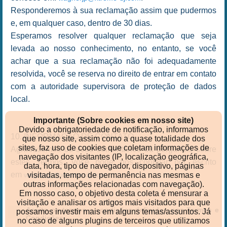
Responderemos à sua reclamação assim que pudermos
e, em qualquer caso, dentro de 30 dias.
Esperamos resolver qualquer reclamação que seja
levada ao nosso conhecimento, no entanto, se você
achar que a sua reclamação não foi adequadamente
resolvida, você se reserva no direito de entrar em contato
com a autoridade supervisora de proteção de dados
local.
Importante (Sobre cookies em nosso site)
Devido a obrigatoriedade de notificação, informamos
10. INFORMAÇÃO DE CONTATO
que nosso site, assim como a quase totalidade dos
sites, faz uso de cookies que coletam informações de
Agradecemos os seus comentários ou perguntas sobre
navegação dos visitantes (IP, localização geográfica,
estes Termos. Você pode nos contatar por escrito
data, hora, tipo de navegador, dispositivo, páginas
em
.
visitadas, tempo de permanência nas mesmas e
wagnerjp@xtreme-dj.com
outras informações relacionadas com navegação).
Em nosso caso, o objetivo desta coleta é mensurar a
visitação e analisar os artigos mais visitados para que
Aceito os termos e condições definidos nos Termos e
possamos investir mais em alguns temas/assuntos. Já
Condições.
no caso de alguns plugins de terceiros que utilizamos