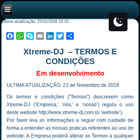
Última atualização: 23/11/2018 19:10
Facebook
WhatsApp
Skype
Email
LinkedIn
Twitter
Share
Xtreme-DJ
–
TERMOS E
CONDIÇÕES
Em desenvolvimento
ULTIMA ATUALIZAÇÃO: 23 de Novembro de 2018
Os termos e condições (“Termos”) descrevem como
Xtreme-DJ (‘Empresa,’ ‘nós,’ e ‘nosso’) regula o uso
deste website http://www.xtreme-dj.com (o ‘website’).
Por favor leia as informações a seguir com cuidado de
forma a entender as nossas praticas referentes ao uso do
website. A Empresa poderá alterar os Termos a qualquer