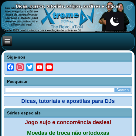
Dicas, cursos, tutoriais, artigos, análises e críticas
Siga-nos
Facebook
Instagram
Twitter
YouTube
YouTube
Channel
Pesquisar
Dicas, tutoriais e apostilas para DJs
Séries especiais
Jogo sujo e concorrência desleal
Moedas de troca não ortodoxas