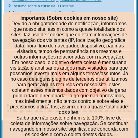
Resumo sobre o curso de DJ Xtreme
Atos, projetos e conduta da Xtreme DJ
Importante (Sobre cookies em nosso site)
FAQ do curso de DJ
Devido a obrigatoriedade de notificação, informamos
Comunicado aos ex-concorrentes
que nosso site, assim como a quase totalidade dos
Detalhes do curso de DJ Xtreme
sites, faz uso de cookies que coletam informações de
Curso Xtreme DJ (Site Referência)
navegação dos visitantes (IP, localização geográfica,
Ex-alunos do cursos de DJ
data, hora, tipo de navegador, dispositivo, páginas
visitadas, tempo de permanência nas mesmas e
outras informações relacionadas com navegação).
Em nosso caso, o objetivo desta coleta é mensurar a
visitação e analisar os artigos mais visitados para que
possamos investir mais em alguns temas/assuntos. Já
no caso de alguns plugins de terceiros que utilizamos
para gerar alguns recursos em nosso site, estes,
coletam esses mesmos dados com objetivo de gerar
publicidade direcionada - algo que não aprovamos,
mas infelizmente, não temos controle sobre eles e
Este canal está sendo reestruturado e tem foco em temas ligados
precisamos utilizá-los, assim como a quase totalidade
à inteligência, arte, ciência, tecnologia, comportamento e outros.
dos sites.
Saiba que não existe nenhum site 100% livre de
coleta de informações sobre navegação. Se continuar
Xtreme-DJ
|
Artigos, análises, críticas, tutoriais e dicas para DJs
|
O curso de DJ
Copyright © 1999 - [year]. Todos os direitos reservados.
navegando em nosso site, significa que concorda com
(Site verdadeiramente registrado na BN e em plataformas digitais.)
os cookies e com a coleta destes dados.
Xtreme-DJ, para os que são ou querem ser DJs bons de verdade.