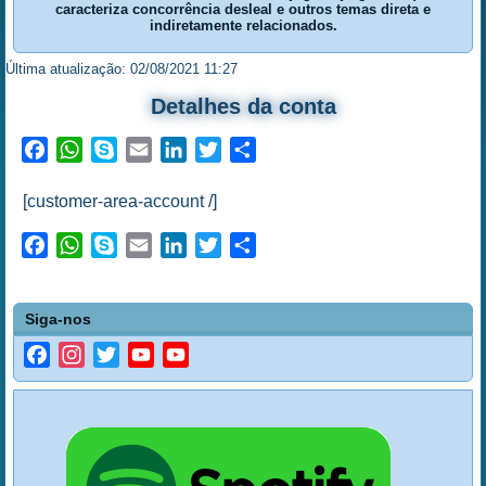
caracteriza concorrência desleal e outros temas direta e
indiretamente relacionados.
Última atualização: 02/08/2021 11:27
Detalhes da conta
Facebook
WhatsApp
Skype
Email
LinkedIn
Twitter
Share
[customer-area-account /]
Facebook
WhatsApp
Skype
Email
LinkedIn
Twitter
Share
Siga-nos
Facebook
Instagram
Twitter
YouTube
YouTube
Channel