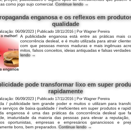
adas como jogo sujo comercial.
Continue lendo
→
ropaganda enganosa e os reflexos em produto
qualidade
alização:
06/09/2023
|
Publicado
18/11/2016
|
Por
Wagner Pereira
A publicidade enganosa está entre as práticas mais 
concorrência desleal, e é muito utilizada para atrair client
com que pessoas menos maduras e mais ingênuas acr
mitos, falsos conceitos, ideias antiquadas e falsas verdade
lendo
→
licidade pode transformar lixo em super prod
rapidamente
alização:
06/09/2023
|
Publicado
17/11/2016
|
Por
Wagner Pereira
a / publicidade tem grande poder e muitos o utilizam para transfo
e serviços de baixa qualidade / ineficientes em super produtos e rapi
da enganosa é uma das práticas da concorrência desleal que f
de, imaturidade da maioria das pessoas para elevar a reputação,
iros oportunistas, empresas e empresários gananciosos e prej
ramente bons, bem preparados.
Continue lendo
→