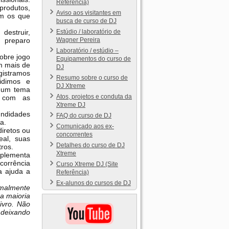
Referência)
rodutos,
Aviso aos visitantes em
ém os que
busca de curso de DJ
Estúdio / laboratório de
estruir,
Wagner Pereira
e preparo
Laboratório / estúdio –
obre jogo
Equipamentos do curso de
m mais de
DJ
istramos
Resumo sobre o curso de
idimos e
DJ Xtreme
é um tema
Atos, projetos e conduta da
o com as
Xtreme DJ
undidades
FAQ do curso de DJ
a.
Comunicado aos ex-
diretos ou
concorrentes
eal, suas
Detalhes do curso de DJ
tros.
Xtreme
mplementa
ncorrência
Curso Xtreme DJ (Site
ta ajuda a
Referência)
Ex-alunos do cursos de DJ
rmalmente
a maioria
ivro. Não
, deixando