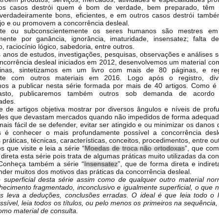
os casos destrói quem é bom de verdade, bem preparado, têm p
 verdadeiramente bons, eficientes, e em outros casos destrói tamb
jo e ou promovem a concorrência desleal.
nte ou subconscientemente os seres humanos são mestres em d
lmente por ganância, ignorância, imaturidade, insensatez; falta d
 raciocínio lógico, sabedoria, entre outros.
s anos de estudos, investigações, pesquisas, observações e análises s
oncorrência desleal iniciados em 2012, desenvolvemos um material co
inas, sintetizamos em um livro com mais de 80 páginas, e reg
nte com outros materiais em 2016. Logo após o registro, div
s a publicar nesta série formada por mais de 40 artigos. Como 
asto, publicaremos também outros sob demanda de acord
ades.
ie de artigos objetiva mostrar por diversos ângulos e níveis de prof
les que devastam mercados quando não impedidos de forma adequad
ais fácil de se defender, evitar ser atingido e ou minimizar os danos 
is é conhecer o mais profundamente possível a concorrência desl
s práticas, técnicas, características, conceitos, procedimentos, entre ou
 que visite e leia a série “
Moedas de troca não ortodoxas
”, que co
direta esta série pois trata de algumas práticas muito utilizadas da co
 Conheça também a série “
Insensatez
”, que de forma direta e indire
der muitos dos motivos das práticas da concorrência desleal.
 superficial desta série assim como de qualquer outro material no
hecimento fragmentado, inconclusivo e igualmente superficial, o que n
s leva a deduções, conclusões erradas. O ideal é que leia todo o l
sível, leia todos os títulos, ou pelo menos os primeiros na sequência
omo material de consulta.