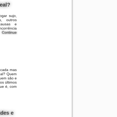
eal?
gar sujo,
s, outros
causas e
ncorrência
l.
Continue
década mas
eal? Quem
Quem são e
os últimos
que é, com
ades e