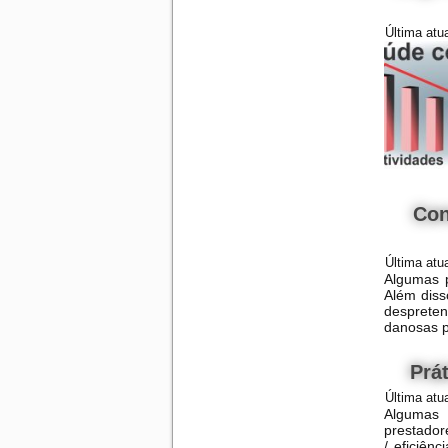
Última atu
Con
Última atu
Algumas p
Além diss
despreten
danosas p
Prá
Última atu
Algumas 
prestador
/ eficiên