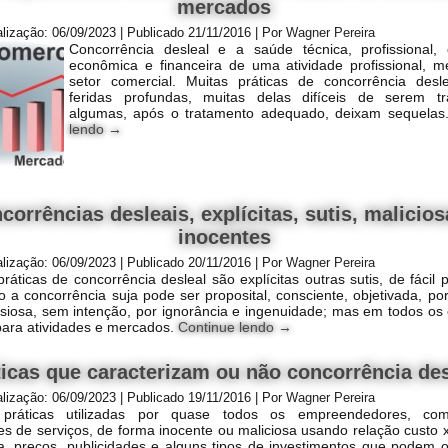
mercados
alização:
06/09/2023
|
Publicado
21/11/2016
|
Por
Wagner Pereira
Concorrência desleal e a saúde técnica, profissional, 
econômica e financeira de uma atividade profissional, 
setor comercial. Muitas práticas de concorrência desl
feridas profundas, muitas delas difíceis de serem tr
algumas, após o tratamento adequado, deixam sequelas
lendo
→
corrências desleais, explícitas, sutis, malicios
inocentes
alização:
06/09/2023
|
Publicado
20/11/2016
|
Por
Wagner Pereira
ráticas de concorrência desleal são explícitas outras sutis, de fácil 
o a concorrência suja pode ser proposital, consciente, objetivada, po
siosa, sem intenção, por ignorância e ingenuidade; mas em todos os
ara atividades e mercados.
Continue lendo
→
ticas que caracterizam ou não concorrência des
alização:
06/09/2023
|
Publicado
19/11/2016
|
Por
Wagner Pereira
práticas utilizadas por quase todos os empreendedores, come
es de serviços, de forma inocente ou maliciosa usando relação custo x
cia, preços, publicidades e alguns tipos de investimentos que podem 