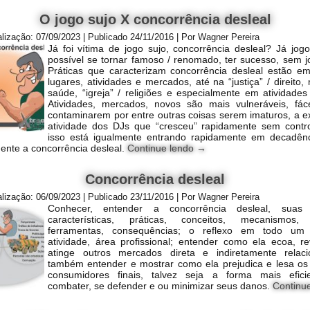
O jogo sujo X concorrência desleal
alização:
07/09/2023
|
Publicado
24/11/2016
|
Por
Wagner Pereira
Já foi vítima de jogo sujo, concorrência desleal? Já jog
possível se tornar famoso / renomado, ter sucesso, sem j
Práticas que caracterizam concorrência desleal estão e
lugares, atividades e mercados, até na “justiça” / direito,
saúde, “igreja” / religiões e especialmente em atividades a
Atividades, mercados, novos são mais vulneráveis, fác
contaminarem por entre outras coisas serem imaturos, a 
atividade dos DJs que “cresceu” rapidamente sem contr
isso está igualmente entrando rapidamente em decadênc
mente a concorrência desleal.
Continue lendo
→
Concorrência desleal
alização:
06/09/2023
|
Publicado
23/11/2016
|
Por
Wagner Pereira
Conhecer, entender a concorrência desleal, suas p
características, práticas, conceitos, mecanismos, 
ferramentas, consequências; o reflexo em todo um
atividade, área profissional; entender como ela ecoa, r
atinge outros mercados direta e indiretamente relac
também entender e mostrar como ela prejudica e lesa os 
consumidores finais, talvez seja a forma mais efici
combater, se defender e ou minimizar seus danos.
Continu