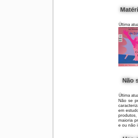
Matér
Última atu
Não 
Última atu
Não se p
caracteri
em estudo
produtos,
maioria p
e ou não 