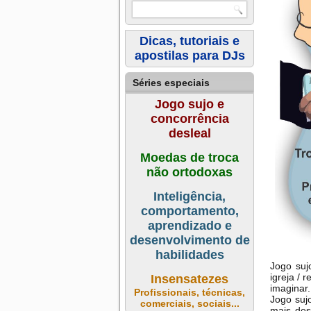
Dicas, tutoriais e
apostilas para DJs
Séries especiais
Jogo sujo e
concorrência
desleal
Moedas de troca
não ortodoxas
Inteligência,
comportamento,
aprendizado e
desenvolvimento de
habilidades
Jogo suj
igreja / 
Insensatezes
imaginar.
Profissionais, técnicas,
Jogo sujo
comerciais, sociais...
mais des