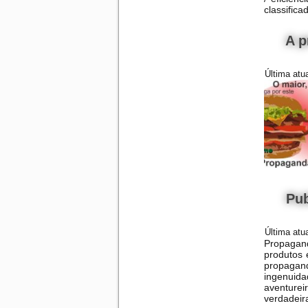
classific
A p
Última atu
Pub
Última atu
Propagand
produtos 
propagan
ingenuida
aventure
verdadei