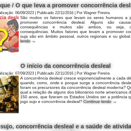
 que / O que leva a promover concorrência desl
alização:
06/09/2023
|
Publicado
22/11/2016
|
Por
Wagner Pereira
São muitos os fatores que levam os seres humanos a jo
promover concorrência desleal. Alguns são causa
consequências e muitos são ambos, ou seja, 
consequências. Muitos fatores que levam a promover co
suja são em âmbito pessoal, outros regionais e ou globa
lendo
→
O início da concorrência desleal
alização:
07/09/2023
|
Publicado
22/11/2016
|
Por
Wagner Pereira
A concorrência desleal cresce exponencialmente a cada 
quando, como, onde e porque surge a concorrência desl
foram os precursores da concorrência desleal moderna? 
qual a relação de alguns dos bilionários norte americanos d
150 anos, que fizeram os Estados Unidos ser a potência 
jogo sujo e concorrência desleal?
Continue lendo
→
sujo, concorrência desleal e a saúde de ativid