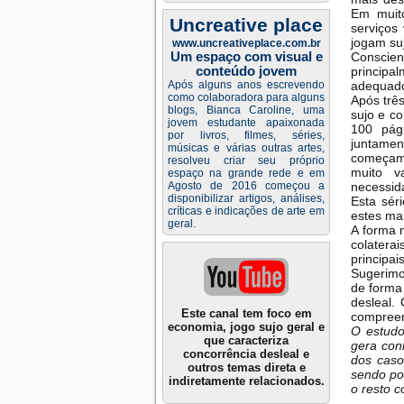
Em muit
Uncreative place
serviços
jogam su
www.uncreativeplace.com.br
Um espaço com visual e
Conscie
conteúdo jovem
principa
Após alguns anos escrevendo
adequado,
como colaboradora para alguns
Após trê
blogs, Bianca Caroline, uma
sujo e c
jovem estudante apaixonada
100 pág
por livros, filmes, séries,
juntame
músicas e várias outras artes,
começamo
resolveu criar seu próprio
muito v
espaço na grande rede e em
Agosto de 2016 começou a
necessid
disponibilizar artigos, análises,
Esta sér
críticas e indicações de arte em
estes ma
geral.
A forma m
colatera
principai
Sugerimos
de forma 
desleal.
Este canal tem foco em
compreen
economia, jogo sujo geral e
O estudo
que caracteriza
gera con
concorrência desleal e
dos caso
outros temas direta e
sendo pos
indiretamente relacionados.
o resto c