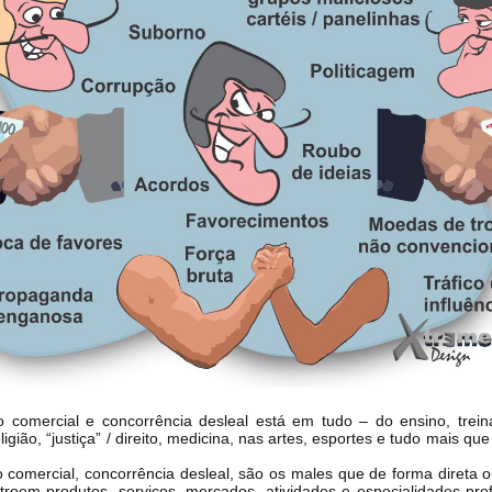
o comercial e concorrência desleal está em tudo – do ensino, trei
religião, “justiça” / direito, medicina, nas artes, esportes e tudo mais qu
 comercial, concorrência desleal, são os males que de forma direta o
troem produtos, serviços, mercados, atividades e especialidades profi