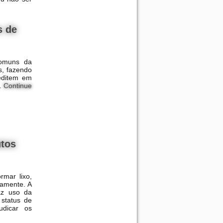
s de
comuns da
es, fazendo
editem em
s.
Continue
utos
rmar lixo,
damente. A
az uso da
 status de
udicar os