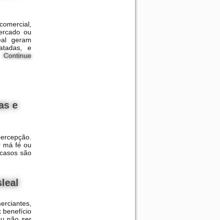
comercial,
mercado ou
eal geram
atadas, e
.
Continue
as e
percepção.
r má fé ou
 casos são
leal
rciantes,
 benefício
ou não ser