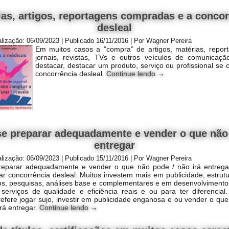
ias, artigos, reportagens compradas e a concor
desleal
alização:
06/09/2023
|
Publicado
16/11/2016
|
Por
Wagner Pereira
Em muitos casos a ”compra” de artigos, matérias, repo
jornais, revistas, TVs e outros veículos de comunicaç
destacar, destacar um produto, serviço ou profissional se c
concorrência desleal.
Continue lendo
→
se preparar adequadamente e vender o que não
entregar
alização:
06/09/2023
|
Publicado
15/11/2016
|
Por
Wagner Pereira
reparar adequadamente e vender o que não pode / não irá entrega
zar concorrência desleal. Muitos investem mais em publicidade, estrut
s, pesquisas, análises base e complementares e em desenvolvimento 
 serviços de qualidade e eficiência reais e ou para ter diferencial
refere jogar sujo, investir em publicidade enganosa e ou vender o qu
irá entregar.
Continue lendo
→