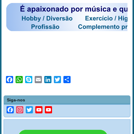
Facebook
WhatsApp
Skype
Email
LinkedIn
Twitter
Share
Siga-nos
Facebook
Instagram
Twitter
YouTube
YouTube
Channel