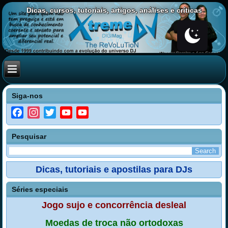
Dicas, cursos, tutoriais, artigos, análises e críticas
Siga-nos
Facebook
Instagram
Twitter
YouTube
YouTube
Channel
Pesquisar
Dicas, tutoriais e apostilas para DJs
Séries especiais
Jogo sujo e concorrência desleal
Moedas de troca não ortodoxas