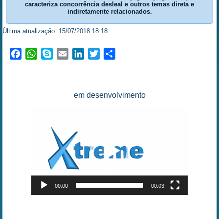
caracteriza concorrência desleal e outros temas direta e
indiretamente relacionados.
Última atualização: 15/07/2018 18:18
Facebook
WhatsApp
Skype
Email
LinkedIn
Twitter
Share
em desenvolvimento
Tocador
de
vídeo
00:00
00:03