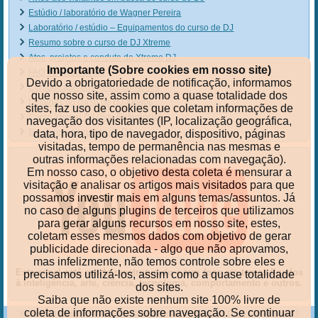
Estúdio / laboratório de Wagner Pereira
Laboratório / estúdio – Equipamentos do curso de DJ
Resumo sobre o curso de DJ Xtreme
Atos, projetos e conduta da Xtreme DJ
Importante (Sobre cookies em nosso site)
FAQ do curso de DJ
Devido a obrigatoriedade de notificação, informamos
Comunicado aos ex-concorrentes
que nosso site, assim como a quase totalidade dos
Detalhes do curso de DJ Xtreme
sites, faz uso de cookies que coletam informações de
Curso Xtreme DJ (Site Referência)
navegação dos visitantes (IP, localização geográfica,
Ex-alunos do cursos de DJ
data, hora, tipo de navegador, dispositivo, páginas
visitadas, tempo de permanência nas mesmas e
outras informações relacionadas com navegação).
Em nosso caso, o objetivo desta coleta é mensurar a
visitação e analisar os artigos mais visitados para que
possamos investir mais em alguns temas/assuntos. Já
no caso de alguns plugins de terceiros que utilizamos
para gerar alguns recursos em nosso site, estes,
coletam esses mesmos dados com objetivo de gerar
publicidade direcionada - algo que não aprovamos,
mas infelizmente, não temos controle sobre eles e
Este canal está sendo reestruturado e tem foco em temas ligados
precisamos utilizá-los, assim como a quase totalidade
à inteligência, arte, ciência, tecnologia, comportamento e outros.
dos sites.
Saiba que não existe nenhum site 100% livre de
coleta de informações sobre navegação. Se continuar
Xtreme-DJ
|
Artigos, análises, críticas, tutoriais e dicas para DJs
|
O curso de DJ