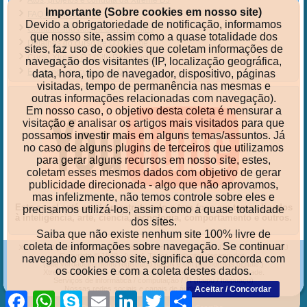
Importante (Sobre cookies em nosso site)
FAQ do curso de DJ
Devido a obrigatoriedade de notificação, informamos
Comunicado aos ex-concorrentes
que nosso site, assim como a quase totalidade dos
Detalhes do curso de DJ Xtreme
sites, faz uso de cookies que coletam informações de
Curso Xtreme DJ (Site Referência)
navegação dos visitantes (IP, localização geográfica,
Ex-alunos do cursos de DJ
data, hora, tipo de navegador, dispositivo, páginas
visitadas, tempo de permanência nas mesmas e
outras informações relacionadas com navegação).
Em nosso caso, o objetivo desta coleta é mensurar a
visitação e analisar os artigos mais visitados para que
possamos investir mais em alguns temas/assuntos. Já
no caso de alguns plugins de terceiros que utilizamos
para gerar alguns recursos em nosso site, estes,
coletam esses mesmos dados com objetivo de gerar
publicidade direcionada - algo que não aprovamos,
mas infelizmente, não temos controle sobre eles e
Este canal está sendo reestruturado e tem foco em temas ligados
precisamos utilizá-los, assim como a quase totalidade
à inteligência, arte, ciência, tecnologia, comportamento e outros.
dos sites.
Saiba que não existe nenhum site 100% livre de
coleta de informações sobre navegação. Se continuar
Xtreme-DJ
|
Artigos, análises, críticas, tutoriais e dicas para DJs
|
O curso de DJ
Copyright © 1999 - [year]. Todos os direitos reservados.
navegando em nosso site, significa que concorda com
(Site verdadeiramente registrado na BN e em plataformas digitais.)
os cookies e com a coleta destes dados.
Xtreme-DJ, para os que são ou querem ser DJs bons de verdade.
Serviços de informática / computação / TI (Itaipu / Itaipuaçu)
Nossas redes sociais e canais de áudios e de vídeos
Aceitar / Concordar
Facebook
WhatsApp
Skype
Email
LinkedIn
Twitter
Share