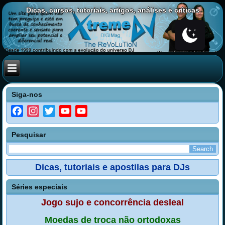
Dicas, cursos, tutoriais, artigos, análises e críticas
Siga-nos
Facebook
Instagram
Twitter
YouTube
YouTube
Channel
Pesquisar
Dicas, tutoriais e apostilas para DJs
Séries especiais
Jogo sujo e concorrência desleal
Moedas de troca não ortodoxas