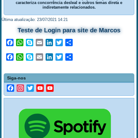
caracteriza concorrência desleal e outros temas direta e
indiretamente relacionados.
Última atualização: 23/07/2021 14:21
Teste de Login para site de Marcos
Facebook
WhatsApp
Skype
Email
LinkedIn
Twitter
Share
Facebook
WhatsApp
Skype
Email
LinkedIn
Twitter
Share
Siga-nos
Facebook
Instagram
Twitter
YouTube
YouTube
Channel