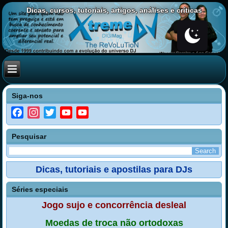
Dicas, cursos, tutoriais, artigos, análises e críticas
Siga-nos
Facebook
Instagram
Twitter
YouTube
YouTube
Channel
Pesquisar
Dicas, tutoriais e apostilas para DJs
Séries especiais
Jogo sujo e concorrência desleal
Moedas de troca não ortodoxas