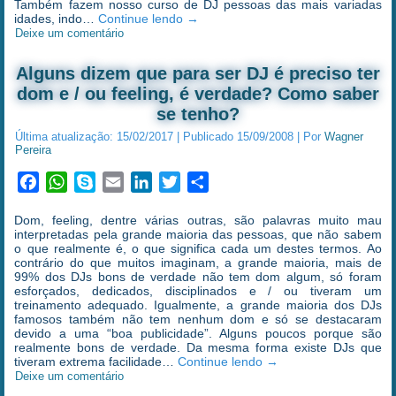
Também fazem nosso curso de DJ pessoas das mais variadas
idades, indo…
Continue lendo
→
Deixe um comentário
Alguns dizem que para ser DJ é preciso ter
dom e / ou feeling, é verdade? Como saber
se tenho?
Última atualização:
15/02/2017
|
Publicado
15/09/2008
|
Por
Wagner
Pereira
Facebook
WhatsApp
Skype
Email
LinkedIn
Twitter
Share
Dom, feeling, dentre várias outras, são palavras muito mau
interpretadas pela grande maioria das pessoas, que não sabem
o que realmente é, o que significa cada um destes termos. Ao
contrário do que muitos imaginam, a grande maioria, mais de
99% dos DJs bons de verdade não tem dom algum, só foram
esforçados, dedicados, disciplinados e / ou tiveram um
treinamento adequado. Igualmente, a grande maioria dos DJs
famosos também não tem nenhum dom e só se destacaram
devido a uma “boa publicidade”. Alguns poucos porque são
realmente bons de verdade. Da mesma forma existe DJs que
tiveram extrema facilidade…
Continue lendo
→
Deixe um comentário