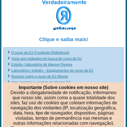
Clique e saiba mais!
O curso de DJ (Conteúdo Referência)
Aviso aos visitantes em busca de curso de DJ
Estúdio / laboratório de Wagner Pereira
Laboratório / estúdio – Equipamentos do curso de DJ
Resumo sobre o curso de DJ Xtreme
Atos, projetos e conduta da Xtreme DJ
Importante (Sobre cookies em nosso site)
FAQ do curso de DJ
Devido a obrigatoriedade de notificação, informamos
Comunicado aos ex-concorrentes
que nosso site, assim como a quase totalidade dos
Detalhes do curso de DJ Xtreme
sites, faz uso de cookies que coletam informações de
Curso Xtreme DJ (Site Referência)
navegação dos visitantes (IP, localização geográfica,
Ex-alunos do cursos de DJ
data, hora, tipo de navegador, dispositivo, páginas
visitadas, tempo de permanência nas mesmas e
outras informações relacionadas com navegação).