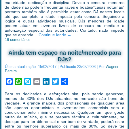
maturidade, dedicação e disciplina. Devido a censura, menores
de idade não podem frequentar raves e boates/”casas noturnas”
portanto também não é permitido atuar como DJ nestes locais
até que complete a idade imposta pela censura. Seguindo a
lógica e outras atividades musicais, DJs menores de idade
podem atuar em eventos livres de censura ou mediate a
autorização especial das autoridades. Contudo, nada impede
que se aprenda…
Continue lendo
→
16 comentários
Ainda tem espaço na noite/mercado para
DJs?
Última atualização:
15/02/2017
|
Publicado
23/08/2008
|
Por
Wagner
Pereira
Facebook
WhatsApp
Skype
Email
LinkedIn
Twitter
Share
Para os dedicados e esforçados sim, pois sendo generoso,
menos de 30% dos DJs atuantes no mercado são bons de
verdade. A grande maioria dos profissionais de qualquer área
são apenas oportunistas e aventureiros comerciais sem o
condicionamento mínimo necessário. Qualquer um que goste
muito de música, que se prepare técnica e culturalmente, se
dedique para ter diferencial e ser bom de verdade, poderá estar
entre os melhore superando os mais de 80%. Só deve ter