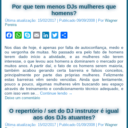
Por que tem menos DJs mulheres que
homens?
Última atualização:
15/02/2017
|
Publicado
09/09/2008
|
Por
Wagner
Pereira
Facebook
WhatsApp
Skype
Email
LinkedIn
Twitter
Share
Nos dias de hoje, é apenas por falta de autoconfiança, medo e
ou vergonha de muitas. No passado era pelo fato de homens
terem dado início a atividade, e as mulheres não terem
interesse, o que levou aos homens a dominarem o mercado por
muitos anos. A partir daí, o fato de os homens serem maioria,
também acabou gerando certa barreira e falsos conceitos,
principalmente por parte das próprias mulheres. Felizmente
estas barreiras vêm sendo vencidas. Ainda que lentamente,
pouco a pouco, algumas mulheres vêm buscando seu espaço
através de treinamento e condicionamento técnico adequado, e
com isso vem se…
Continue lendo
→
Deixe um comentário
O repertório / set do DJ instrutor é igual
aos dos DJs atuantes?
Última atualização:
15/02/2017
|
Publicado
01/09/2008
|
Por
Wagner