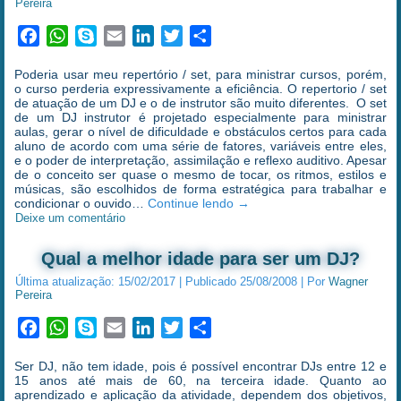
Pereira
Facebook
WhatsApp
Skype
Email
LinkedIn
Twitter
Share
Poderia usar meu repertório / set, para ministrar cursos, porém,
o curso perderia expressivamente a eficiência. O repertorio / set
de atuação de um DJ e o de instrutor são muito diferentes. O set
de um DJ instrutor é projetado especialmente para ministrar
aulas, gerar o nível de dificuldade e obstáculos certos para cada
aluno de acordo com uma série de fatores, variáveis entre eles,
e o poder de interpretação, assimilação e reflexo auditivo. Apesar
de o conceito ser quase o mesmo de tocar, os ritmos, estilos e
músicas, são escolhidos de forma estratégica para trabalhar e
condicionar o ouvido…
Continue lendo
→
Deixe um comentário
Qual a melhor idade para ser um DJ?
Última atualização:
15/02/2017
|
Publicado
25/08/2008
|
Por
Wagner
Pereira
Facebook
WhatsApp
Skype
Email
LinkedIn
Twitter
Share
Ser DJ, não tem idade, pois é possível encontrar DJs entre 12 e
15 anos até mais de 60, na terceira idade. Quanto ao
aprendizado e aplicação da atividade, dependem dos objetivos,