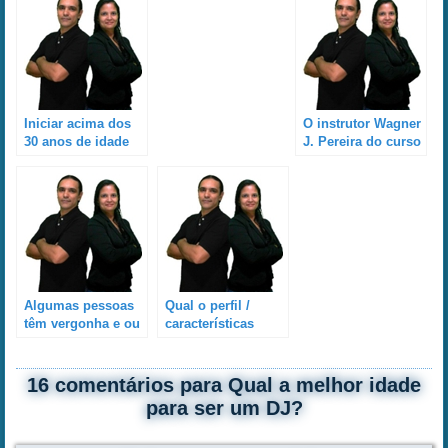
Iniciar acima dos
O instrutor Wagner
30 anos de idade
J. Pereira do curso
na carreira de DJ
de DJ é paciente?
não seria tarde
demais?
Algumas pessoas
Qual o perfil /
têm vergonha e ou
características
dificuldade de
básicas das
aprender a ser DJ,
pessoas que
com o sexo
fizeram e fazem o
16 comentários para Qual a melhor idade
oposto. Isso pode
curso de DJ do
para ser um DJ?
ser um problema?
instrutor Wagner J.
Pereira?