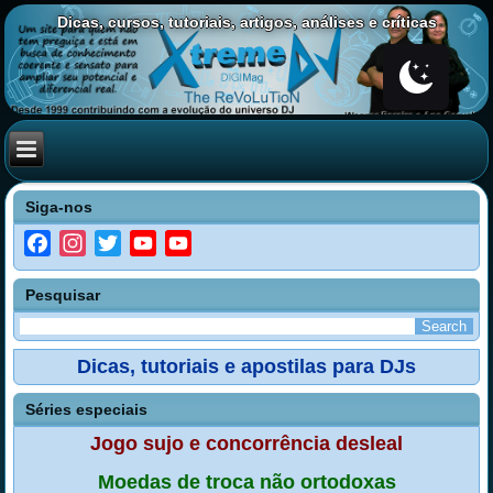
Dicas, cursos, tutoriais, artigos, análises e críticas
Siga-nos
Facebook
Instagram
Twitter
YouTube
YouTube
Channel
Pesquisar
Dicas, tutoriais e apostilas para DJs
Séries especiais
Jogo sujo e concorrência desleal
Moedas de troca não ortodoxas