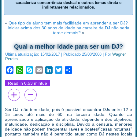
caracteriza concorrência desleal e outros temas direta e
indiretamente relacionados.
«
Que tipo de aluno tem mais facilidade em aprender a ser DJ?
Iniciar acima dos 30 anos de idade na carreira de DJ não seria
tarde demais?
»
Qual a melhor idade para ser um DJ?
Última atualização:
15/02/2017
|
Publicado
25/08/2008
|
Por
Wagner
Pereira
Facebook
WhatsApp
Skype
Email
LinkedIn
Twitter
Share
Read in 0.53 mintue
Ser DJ, não tem idade, pois é possível encontrar DJs entre 12 e
15 anos até mais de 60, na terceira idade. Quanto ao
aprendizado e aplicação da atividade, dependem dos objetivos,
maturidade, dedicação e disciplina. Devido a censura, menores
de idade não podem frequentar raves e boates/”casas noturnas”
portanto também não é permitido atuar como DJ nestes locais