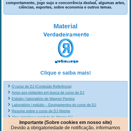
comportamento, jogo sujo e concorrência desleal, algumas artes,
ciências, esportes, sobre economia e outros temas.
Material
Clique e saiba mais!
O curso de DJ (Conteúdo Referência)
Aviso aos visitantes em busca de curso de DJ
Estúdio / laboratório de Wagner Pereira
Laboratório / estúdio – Equipamentos do curso de DJ
Resumo sobre o curso de DJ Xtreme
Atos, projetos e conduta da Xtreme DJ
Importante (Sobre cookies em nosso site)
FAQ do curso de DJ
Devido a obrigatoriedade de notificação, informamos
Comunicado aos ex-concorrentes