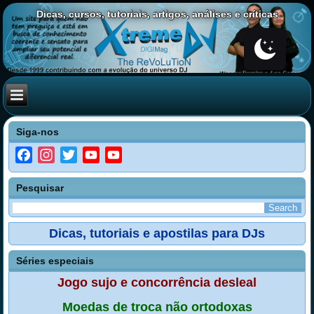
Dicas, cursos, tutoriais, artigos, análises e críticas
Siga-nos
Facebook
Instagram
Twitter
YouTube
YouTube
Channel
Pesquisar
Dicas, tutoriais e apostilas para DJs
Séries especiais
Jogo sujo e concorrência desleal
Moedas de troca não ortodoxas