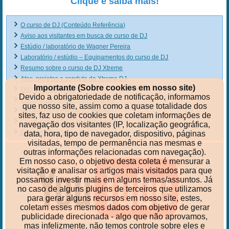
Clique e saiba mais!
O curso de DJ (Conteúdo Referência)
Aviso aos visitantes em busca de curso de DJ
Estúdio / laboratório de Wagner Pereira
Laboratório / estúdio – Equipamentos do curso de DJ
Resumo sobre o curso de DJ Xtreme
Atos, projetos e conduta da Xtreme DJ
Importante (Sobre cookies em nosso site)
FAQ do curso de DJ
Devido a obrigatoriedade de notificação, informamos
Comunicado aos ex-concorrentes
que nosso site, assim como a quase totalidade dos
Detalhes do curso de DJ Xtreme
sites, faz uso de cookies que coletam informações de
Curso Xtreme DJ (Site Referência)
navegação dos visitantes (IP, localização geográfica,
Ex-alunos do cursos de DJ
data, hora, tipo de navegador, dispositivo, páginas
visitadas, tempo de permanência nas mesmas e
outras informações relacionadas com navegação).
Em nosso caso, o objetivo desta coleta é mensurar a
visitação e analisar os artigos mais visitados para que
possamos investir mais em alguns temas/assuntos. Já
no caso de alguns plugins de terceiros que utilizamos
para gerar alguns recursos em nosso site, estes,
coletam esses mesmos dados com objetivo de gerar
publicidade direcionada - algo que não aprovamos,
mas infelizmente, não temos controle sobre eles e