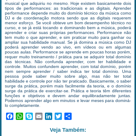
musical que adquiriu no mesmo. Hoje existem basicamente dois
tipos de performances: as tradicionais e as digitais. Aprender
performance depende muito do domínio técnico da música como
DJ e de coordenação motora sendo que as digitais requerem
menor esforço. Se você obteve um bom desempenho técnico no
curso, e se já está tocando e dominando bem a música, poderá
aprender e criar suas próprias performances. Performance não
tem muito o que aprender, e sim praticar muito para ganhar ou
ampliar sua habilidade manual. Se já domina a música como DJ
poderá aprender vendo ao vivo, em vídeos ou em algumas
poucas aulas. Performance se aprende em poucas horas porém,
requer muito treinamento / prática para se adquirir total domínio
das técnicas. Não confunda aprender, com ter habilidade e
controle. Muitos confundem aprender, com total domínio, porém
nem sempre aprender / saber indica ter total domínio. Uma
pessoa pode saber muito sobre algo, mas não ter total
habilidade e controle por não ter praticado. Basicamente, o saber
surge da prática, porém mais facilmente da teoria, e o domínio
surge da prática de exercitar-se. Prática e teoria têm diferentes
funções e objetivos e devem andar equilibradamente juntas.
Podemos aprender algo em minutos e levar meses para dominá-
lo completamente.
Facebook
WhatsApp
Skype
Email
LinkedIn
Twitter
Share
Veja Também: