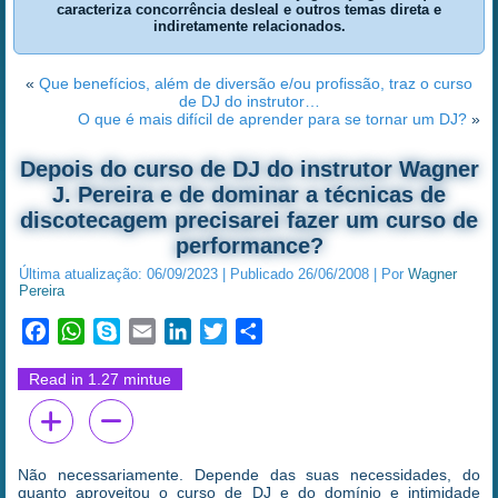
caracteriza concorrência desleal e outros temas direta e
indiretamente relacionados.
«
Que benefícios, além de diversão e/ou profissão, traz o curso
de DJ do instrutor…
O que é mais difícil de aprender para se tornar um DJ?
»
Depois do curso de DJ do instrutor Wagner
J. Pereira e de dominar a técnicas de
discotecagem precisarei fazer um curso de
performance?
Última atualização:
06/09/2023
|
Publicado
26/06/2008
|
Por
Wagner
Pereira
Facebook
WhatsApp
Skype
Email
LinkedIn
Twitter
Share
Read in 1.27 mintue
Não necessariamente. Depende das suas necessidades, do
quanto aproveitou o curso de DJ e do domínio e intimidade