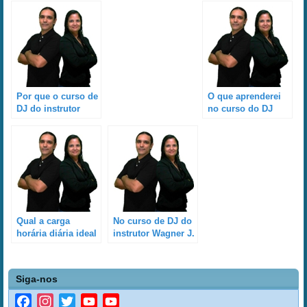
Por que o curso de
O que aprenderei
DJ do instrutor
no curso do DJ
Wagner J. Pereira
instrutor Wagner J.
é
Pereira?
personalizado/individual
e não em grupo?
Qual a carga
No curso de DJ do
horária diária ideal
instrutor Wagner J.
para se fazer o
Pereira, aprenderei
curso de DJ
a fazer efeitos
personalizado do
(performances)?
Siga-nos
instrutor Wagner J.
Pereira?
Facebook
Instagram
Twitter
YouTube
YouTube