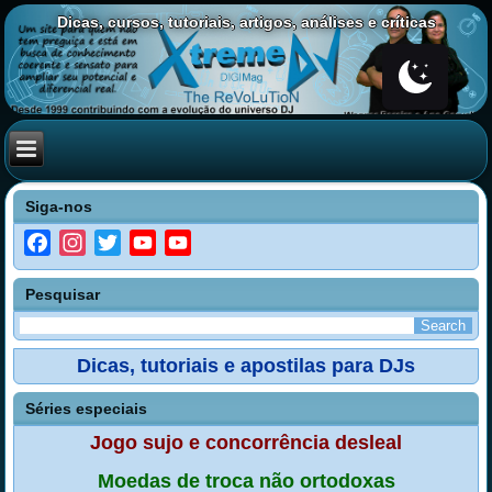
Dicas, cursos, tutoriais, artigos, análises e críticas
Siga-nos
Facebook
Instagram
Twitter
YouTube
YouTube
Channel
Pesquisar
Dicas, tutoriais e apostilas para DJs
Séries especiais
Jogo sujo e concorrência desleal
Moedas de troca não ortodoxas