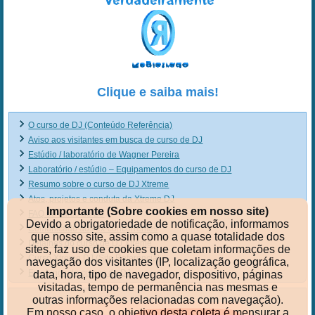
Clique e saiba mais!
O curso de DJ (Conteúdo Referência)
Aviso aos visitantes em busca de curso de DJ
Estúdio / laboratório de Wagner Pereira
Laboratório / estúdio – Equipamentos do curso de DJ
Resumo sobre o curso de DJ Xtreme
Atos, projetos e conduta da Xtreme DJ
Importante (Sobre cookies em nosso site)
FAQ do curso de DJ
Devido a obrigatoriedade de notificação, informamos
Comunicado aos ex-concorrentes
que nosso site, assim como a quase totalidade dos
Detalhes do curso de DJ Xtreme
sites, faz uso de cookies que coletam informações de
Curso Xtreme DJ (Site Referência)
navegação dos visitantes (IP, localização geográfica,
Ex-alunos do cursos de DJ
data, hora, tipo de navegador, dispositivo, páginas
visitadas, tempo de permanência nas mesmas e
outras informações relacionadas com navegação).
Em nosso caso, o objetivo desta coleta é mensurar a