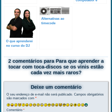
computador e
quero somente
aprender a usar
CDJ. Você ensina?
Alternativas ao
timecode
conceitual
O que aprenderei
no curso do DJ
instrutor Wagner J.
Pereira?
2 comentários para Para que aprender a
tocar com toca-discos se os vinis estão
cada vez mais raros?
Deixe um comentário
O seu endereço de e-mail não será publicado.
Campos obrigatórios
são marcados com
*
Comentário
*