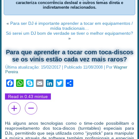
caracteriza concorrência desleal e outros temas direta e
indiretamente relacionados.
«
Para ser DJ é importante aprender a tocar em equipamentos /
mídia tradicionais…
Só serei um DJ bom de verdade se tiver o melhor equipamento?
»
Para que aprender a tocar com toca-discos
se os vinis estão cada vez mais raros?
Última atualização:
15/02/2017
|
Publicado
11/08/2008
|
Por
Wagner
Pereira
Facebook
WhatsApp
Skype
Email
LinkedIn
Twitter
Share
Read in 0.43 mintue
Há alguns anos tecnologias como o time-code possibilitam o
reaproveitamento dos toca-discos (turntables) especiais para
DJs, permitindo que seja utilizada como “joystick” para manipular
a música através de software também profissionais e especiais