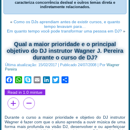
caracteriza concorrência desleal e outros temas direta e
indiretamente relacionados.
«
Como os DJs aprendiam antes de existir cursos, e quanto
tempo levavam para…
Em quanto tempo você pode transformar uma pessoa em DJ?
»
Qual a maior prioridade e o principal
objetivo do DJ instrutor Wagner J. Pereira
durante o curso de DJ?
Última atualização:
15/02/2017
|
Publicado
24/07/2008
|
Por
Wagner
Pereira
Facebook
WhatsApp
Skype
Email
LinkedIn
Twitter
Share
Read in 1.0 mintue
Durante o curso a maior prioridade e objetivo do DJ instrutor
Wagner é fazer com que o aluno aprenda a ouvir música de uma
forma mais profunda na visão DJ, desenvolver e ou aperfeiçoar