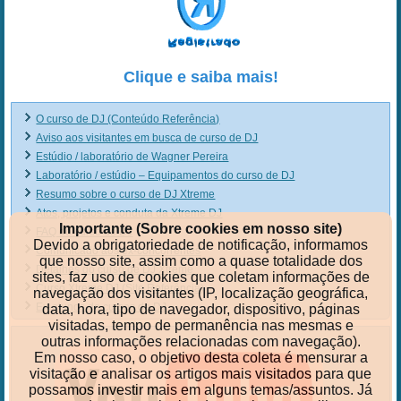
Clique e saiba mais!
O curso de DJ (Conteúdo Referência)
Aviso aos visitantes em busca de curso de DJ
Estúdio / laboratório de Wagner Pereira
Laboratório / estúdio – Equipamentos do curso de DJ
Resumo sobre o curso de DJ Xtreme
Atos, projetos e conduta da Xtreme DJ
Importante (Sobre cookies em nosso site)
FAQ do curso de DJ
Devido a obrigatoriedade de notificação, informamos
Comunicado aos ex-concorrentes
que nosso site, assim como a quase totalidade dos
Detalhes do curso de DJ Xtreme
sites, faz uso de cookies que coletam informações de
Curso Xtreme DJ (Site Referência)
navegação dos visitantes (IP, localização geográfica,
Ex-alunos do cursos de DJ
data, hora, tipo de navegador, dispositivo, páginas
visitadas, tempo de permanência nas mesmas e
outras informações relacionadas com navegação).
Em nosso caso, o objetivo desta coleta é mensurar a
visitação e analisar os artigos mais visitados para que
possamos investir mais em alguns temas/assuntos. Já