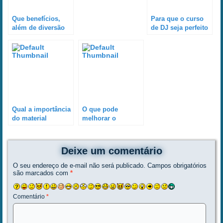
Que benefícios,
Para que o curso
além de diversão
de DJ seja perfeito
e/ou profissão, traz
e o aluno tenha um
o curso de DJ do
excelente
instrutor Wagner J.
aproveitamento o
Pereira?
que é preciso?
Qual a importância
O que pode
do material
melhorar o
didático para um
aproveitamento
curso de DJ?
durante o curso de
DJ?
Deixe um comentário
O seu endereço de e-mail não será publicado.
Campos obrigatórios
são marcados com
*
Comentário
*