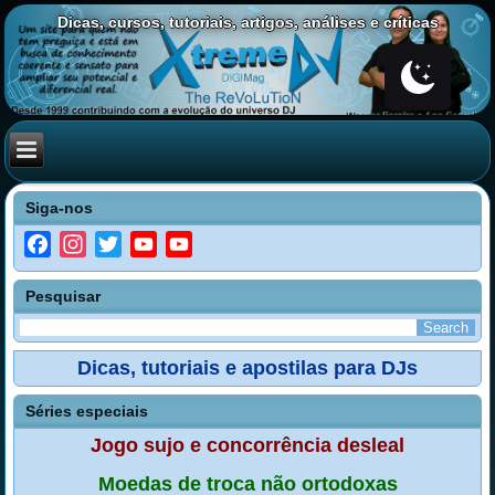
Dicas, cursos, tutoriais, artigos, análises e críticas
Siga-nos
Facebook
Instagram
Twitter
YouTube
YouTube
Channel
Pesquisar
Dicas, tutoriais e apostilas para DJs
Séries especiais
Jogo sujo e concorrência desleal
Moedas de troca não ortodoxas