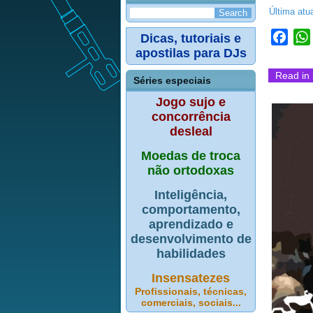
Última atu
Dicas, tutoriais e
Face
apostilas para DJs
Read in 
Séries especiais
Jogo sujo e
concorrência
desleal
Moedas de troca
não ortodoxas
Inteligência,
comportamento,
aprendizado e
desenvolvimento de
habilidades
Insensatezes
Profissionais, técnicas,
comerciais, sociais...