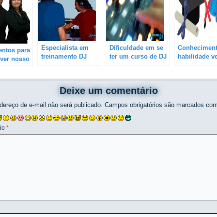
Especialista em
Dificuldade em se
Conheciment
entos para
treinamento DJ
ter um curso de DJ
habilidade v
ver nosso
realmente eficiente
o certificado
 DJ
de baixo custo
Deixe um comentário
dereço de e-mail não será publicado.
Campos obrigatórios são marcados co
io
*