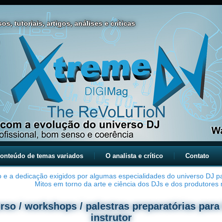
os, tutoriais, artigos, análises e críticas
onteúdo de temas variados
O analista e crítico
Contato
 e a dedicação exigidos por algumas especialidades do universo DJ 
Mitos em torno da arte e ciência dos DJs e dos produtores 
rso / workshops / palestras preparatórias para
instrutor