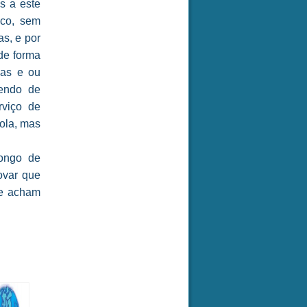
os a este
ico, sem
s, e por
de forma
gas e ou
dendo de
rviço de
cola, mas
longo de
ovar que
se acham