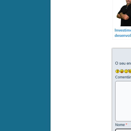
Investim
desenvol
curso de
O seu en
Comentár
Nome
*