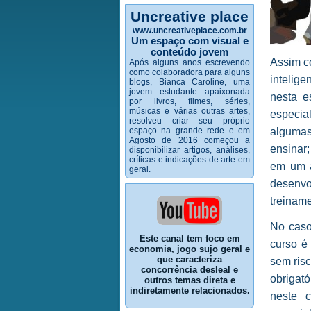
Uncreative place
www.uncreativeplace.com.br
Um espaço com visual e
conteúdo jovem
Assim co
Após alguns anos escrevendo
como colaboradora para alguns
intelige
blogs, Bianca Caroline, uma
jovem estudante apaixonada
nesta e
por livros, filmes, séries,
músicas e várias outras artes,
especia
resolveu criar seu próprio
espaço na grande rede e em
algumas
Agosto de 2016 começou a
ensinar;
disponibilizar artigos, análises,
críticas e indicações de arte em
em um a
geral.
desenvo
treinam
No caso
Este canal tem foco em
curso é 
economia, jogo sujo geral e
que caracteriza
sem risc
concorrência desleal e
obrigató
outros temas direta e
indiretamente relacionados.
neste 