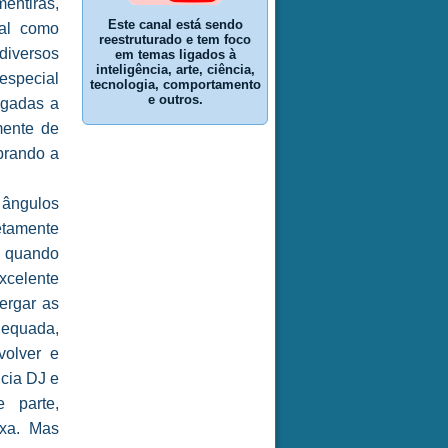
entiras,
Este canal está sendo
ial como
reestruturado e tem foco
diversos
em temas ligados à
inteligência, arte, ciência,
especial
tecnologia, comportamento
e outros.
igadas a
mente de
brando a
s ângulos
retamente
a quando
xcelente
ergar as
dequada,
volver e
ncia DJ e
 parte,
exa. Mas