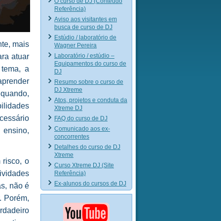
O curso de DJ (Conteúdo
Referência)
Aviso aos visitantes em
busca de curso de DJ
Estúdio / laboratório de
nte, mais
Wagner Pereira
Laboratório / estúdio –
ara atuar
Equipamentos do curso de
 tema, a
DJ
aprender
Resumo sobre o curso de
DJ Xtreme
 quando,
Atos, projetos e conduta da
bilidades
Xtreme DJ
cessário
FAQ do curso de DJ
Comunicado aos ex-
 ensino,
concorrentes
Detalhes do curso de DJ
Xtreme
risco, o
Curso Xtreme DJ (Site
tividades
Referência)
Ex-alunos do cursos de DJ
as, não é
r. Porém,
dadeiro