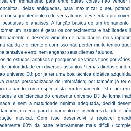
lista em treinamento para entre outras coisas não vender m
conceitos, ideias antiquadas, para maximizar o seu potenc
or e consequentemente o de seus alunos, deve então promover 
, pesquisas e análises. A função básica de um treinamento 
 tornar um instrutor é gerar os conhecimentos e habilidades l
 treinamento e desenvolvimento de habilidades mais rapida
ma rápida e eficiente e com isso não perder muito tempo que
a tentativa e erro, nem enganar seus clientes / alunos.
s de estudos, análises e pesquisas de vários tipos por vário
 de profundidade em diversos assuntos / temas diretos e indi
 ao universo DJ; por já ter uma boa técnica didática adquirid
ava cursos personalizados de informática; por também já ter e
ncia atuando como especialista em treinamento DJ e por enx
dades e deficiências do crescente universo DJ de forma ina
nada e sem a maturidade mínima adequada, decidi desen
r também, material para treinamento de instrutores da arte e ciê
dução musical. Com isso desenvolvi e registrei grande
adamente 80% da parte relativamente mais difícil / compl