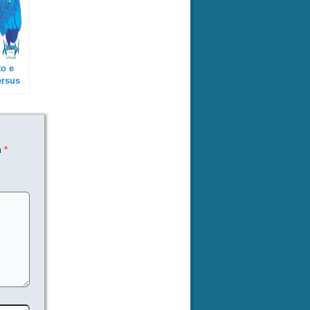
o e
ersus
m
*