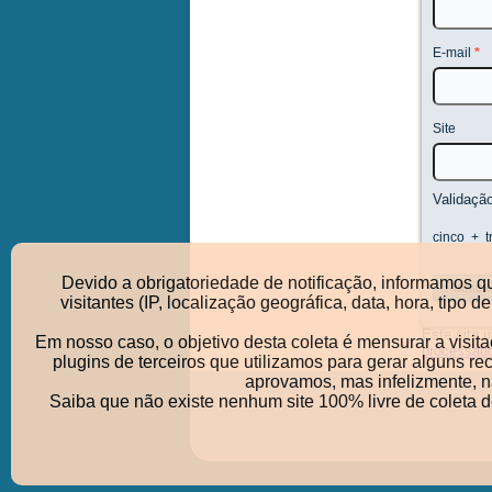
E-mail
*
Site
Validaçã
cinco
+
t
Devido a obrigatoriedade de notificação, informamos q
visitantes (IP, localização geográfica, data, hora, ti
Este site 
Em nosso caso, o objetivo desta coleta é mensurar a visit
processad
plugins de terceiros que utilizamos para gerar alguns r
aprovamos, mas infelizmente, nã
Saiba que não existe nenhum site 100% livre de coleta 