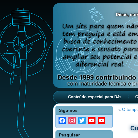
Dicas, curs
Conteúdo especial para DJs
C
«
O tempo
Siga-nos
Facebook
Instagram
Twitter
YouTube
YouTube
Cu
Channel
Pesquisar