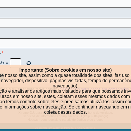
o
*
rês
=
Importante (Sobre cookies em nosso site)
ue nosso site, assim como a quase totalidade dos sites, faz u
po de navegador, dispositivo, páginas visitadas, tempo de perma
navegação).
utiliza o Akismet para reduzir spam.
Saiba como seus dados em comentários 
ação e analisar os artigos mais visitados para que possamos in
os
.
ecursos em nosso site, estes, coletam esses mesmos dados com 
o temos controle sobre eles e precisamos utilizá-los, assim co
Xtreme-DJ
|
Artigos, análises, críticas, tutoriais e dicas para DJs
|
O curso de DJ
Copyright © 1999 - [year]. Todos os direitos reservados.
de informações sobre navegação. Se continuar navegando em no
(Site verdadeiramente registrado na BN e em plataformas digitais.)
coleta destes dados.
Xtreme-DJ, para os que são ou querem ser DJs bons de verdade.
Serviços de informática / computação / TI (Itaipu / Itaipuaçu)
Nossas redes sociais e canais de áudios e de vídeos
Designed by Wagner Pereira e Ana Carvalho.