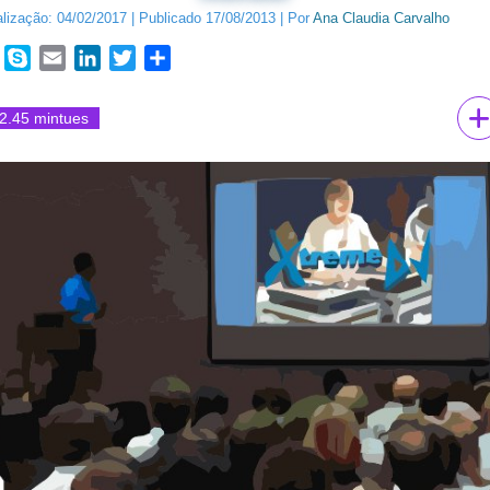
alização:
04/02/2017
|
Publicado
17/08/2013
|
Por
Ana Claudia Carvalho
book
WhatsApp
Skype
Email
LinkedIn
Twitter
Share
2.45 mintues