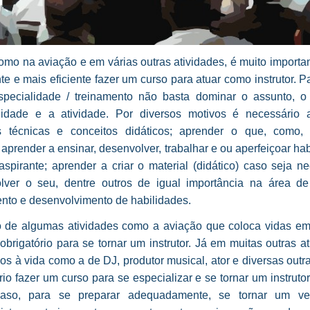
mo na aviação e em várias outras atividades, é muito importa
nte e mais eficiente fazer um curso para atuar como instrutor. P
specialidade / treinamento não basta dominar o assunto, o
lidade e a atividade. Por diversos motivos é necessário 
 técnicas e conceitos didáticos; aprender o que, como,
 aprender a ensinar, desenvolver, trabalhar e ou aperfeiçoar ha
spirante; aprender a criar o material (didático) caso seja ne
lver o seu, dentre outros de igual importância na área de
ento e desenvolvimento de habilidades.
 de algumas atividades como a aviação que coloca vidas em 
obrigatório para se tornar um instrutor. Já em muitas outras a
os à vida como a de DJ, produtor musical, ator e diversas outr
rio fazer um curso para se especializar e se tornar um instruto
caso, para se preparar adequadamente, se tornar um ver