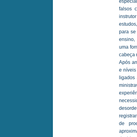
especia
falsos 
instrut
estudos
para se
ensino,
uma for
cabeça n
Após ano
e níveis
ligados
ministr
experiê
necessi
desorde
registra
de pro
aproxim