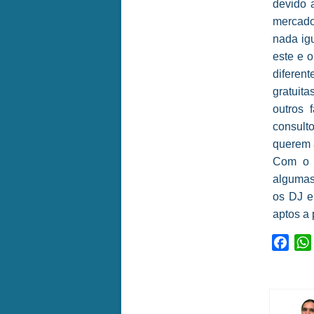
devido a
mercado
nada ig
este e 
diferen
gratuit
outros 
consulto
querem a
Com o c
algumas
os DJ e
aptos a 
Face