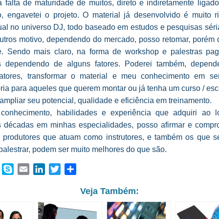
 falta de maturidade de muitos, direto e indiretamente ligad
, engavetei o projeto. O material já desenvolvido é muito r
ual no universo DJ, todo baseado em estudos e pesquisas séria
outros motivo, dependendo do mercado, posso retomar, porém 
te. Sendo mais claro, na forma de workshop e palestras pa
as dependendo de alguns fatores. Poderei também, depen
fatores, transformar o material e meu conhecimento em se
ria para aqueles que querem montar ou já tenha um curso / es
mpliar seu potencial, qualidade e eficiência em treinamento.
onhecimento, habilidades e experiência que adquiri ao 
 décadas em minhas especialidades, posso afirmar e compr
 produtores que atuam como instrutores, e também os que 
palestrar, podem ser muito melhores do que são.
book
WhatsApp
Skype
Email
LinkedIn
Twitter
Share
Veja Também: