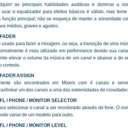
quirir as principais habilidades auditivas e dominar a so
, usar o equalizador para efeitos básicos é válido, mas tome
 função principal; não se esqueça de manter a sonoridade con
aos médios, graves e agudos.
FADER
e usado para fazer a mixagem, ou seja, a transição de uma mús
Normalmente é mais utilizado em performance devido sua caract
mite elevar o volume da música de um canal e abaixar a do o
 controle.
FADER ASSIGN
mente são encontrados em Mixers com 4 canais e serv
car/linkar um dos canais a uma das extremidades do crossfader
PFL / PHONE / MONITOR SELECTOR
ara selecionar o canal a ser monitorado através do fone. O no
ode variar de um modelo para outro.
PFL / PHONE / MONITOR LEVEL