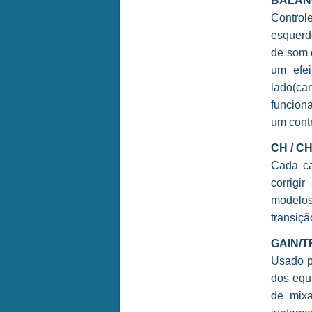
BALAN
Controle
esquerd
de som 
um efe
lado(can
funcion
um cont
CH / 
Cada ca
corrigi
modelos
transiçã
GAIN/T
Usado p
dos equ
de mixa