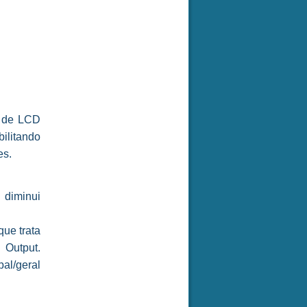
s de LCD
ilitando
es.
diminui
ue trata
Output.
al/geral