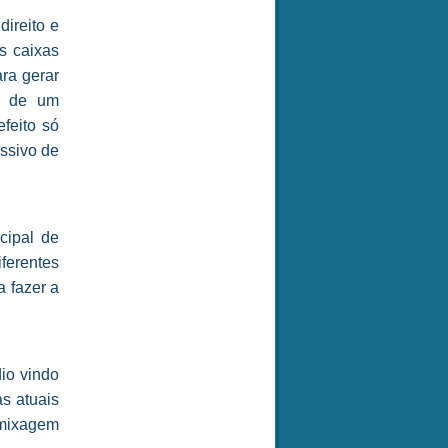
direito e
s caixas
ra gerar
m de um
efeito só
ssivo de
cipal de
ferentes
 fazer a
io vindo
s atuais
 mixagem