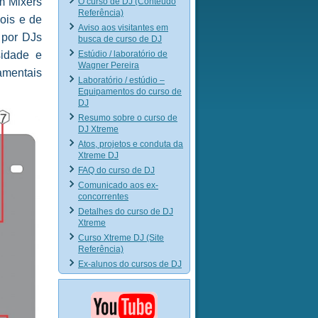
m Mixers
O curso de DJ (Conteúdo
Referência)
ois e de
Aviso aos visitantes em
 por DJs
busca de curso de DJ
Estúdio / laboratório de
idade e
Wagner Pereira
amentais
Laboratório / estúdio –
Equipamentos do curso de
DJ
Resumo sobre o curso de
DJ Xtreme
Atos, projetos e conduta da
Xtreme DJ
FAQ do curso de DJ
Comunicado aos ex-
concorrentes
Detalhes do curso de DJ
Xtreme
Curso Xtreme DJ (Site
Referência)
Ex-alunos do cursos de DJ