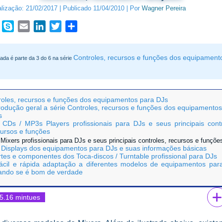
alização:
21/02/2017
|
Publicado
11/04/2010
|
Por
Wagner Pereira
book
WhatsApp
Skype
Email
LinkedIn
Twitter
Share
Controles, recursos e funções dos equipament
rada é parte da 3 do 6 na série
roles, recursos e funções dos equipamentos para DJs
rodução geral a série Controles, recursos e funções dos equipamento
s
 CDs / MP3s Players profissionais para DJs e seus principais contr
cursos e funções
Mixers profissionais para DJs e seus principais controles, recursos e funçõe
 Displays dos equipamentos para DJs e suas informações básicas
tes e componentes dos Toca-discos / Turntable profissional para DJs
fácil e rápida adaptação a diferentes modelos de equipamentos par
ando se é bom de verdade
5.16 mintues