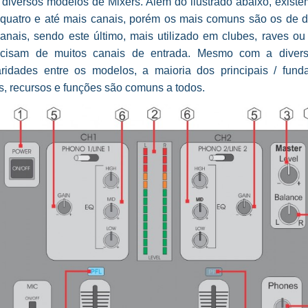
 diversos modelos de Mixers. Além do ilustrado abaixo, existe
, quatro e até mais canais, porém os mais comuns são os de d
canais, sendo este último, mais utilizado em clubes, raves ou
ecisam de muitos canais de entrada. Mesmo com a divers
laridades entre os modelos, a maioria dos principais / fund
s, recursos e funções são comuns a todos.