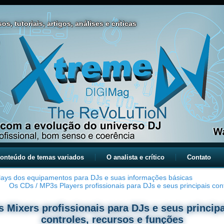
os, tutoriais, artigos, análises e críticas
onteúdo de temas variados
O analista e crítico
Contato
lays dos equipamentos para DJs e suas informações básicas
Os CDs / MP3s Players profissionais para DJs e seus principais con
 Mixers profissionais para DJs e seus princip
controles, recursos e funções