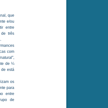
nal, que
nte e/ou
ir entre
 de três
.
ormances
icas com
atural”,
nte de ¼
 de está
lizam os
nte para
mo entre
rupo de