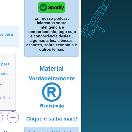
Em nosso podcast
falaremos sobre
inteligência e
comportamento, jogo sujo
os para
e concorrência desleal,
algumas artes, ciências,
esportes, sobre economia e
outros temas.
s para
Material
oles,
s
a DJs
Clique e saiba mais!