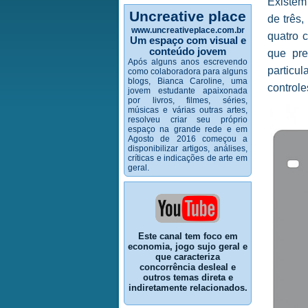
Existem
Uncreative place
de três
www.uncreativeplace.com.br
quatro 
Um espaço com visual e
conteúdo jovem
que pr
Após alguns anos escrevendo
particu
como colaboradora para alguns
blogs, Bianca Caroline, uma
controle
jovem estudante apaixonada
por livros, filmes, séries,
músicas e várias outras artes,
resolveu criar seu próprio
espaço na grande rede e em
Agosto de 2016 começou a
disponibilizar artigos, análises,
críticas e indicações de arte em
geral.
Este canal tem foco em
economia, jogo sujo geral e
que caracteriza
concorrência desleal e
outros temas direta e
indiretamente relacionados.