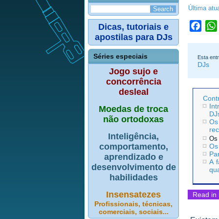
Última atu
Dicas, tutoriais e
Face
apostilas para DJs
Séries especiais
Esta ent
DJs
Jogo sujo e
concorrência
desleal
Cont
Int
Moedas de troca
DJ
não ortodoxas
Os
re
Inteligência,
Os 
comportamento,
Os
Par
aprendizado e
A 
desenvolvimento de
qu
habilidades
Insensatezes
Read in 
Profissionais, técnicas,
comerciais, sociais...