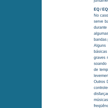
juntame
EQ / E
No caso
serve b
durante
algumas
bandas 
Alguns 
básicas
graves 
soando 
de temp
levement
Outros 
control
disfarç
música
freqüênc