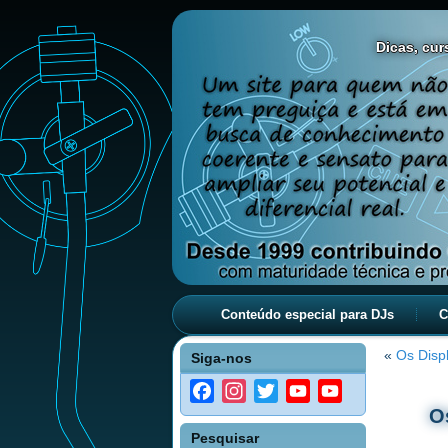
Dicas, curs
Conteúdo especial para DJs
C
«
Os Disp
Siga-nos
Facebook
Instagram
Twitter
YouTube
YouTube
Os
Channel
Pesquisar