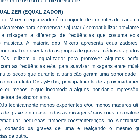
nte com o uso do controle de volume.
QUALIZER (EQUALIZADOR)
 do Mixer, o equalizador é o conjunto de controles de cada ca
asicamente para compensar / ajustar / compatibilizar previame
 a mixagem a diferença de freqüências que costuma exist
 músicas. A maioria dos Mixers apresenta equalizadores
por canal representando os grupos de graves, médios e agudos
DJs utilizam o equalizador para promover algumas perf
 com as freqüências e/ou para suavizar mixagens entre mús
muito secos que durante a transição geram uma sonoridade “n
como o efeito Delay/Echo, principalmente de aproximadame
o ou menos, o que incomoda a alguns, por dar a impressão
e fora de sincronismo.
DJs tecnicamente menos experientes e/ou menos maduros uti
es de grave em quase todas as mixagens/transições, normalme
ar/maquiar pequenas ”imperfeições”/diferenças no sincronis
s, cortando os graves de uma e realçando o mesmo g
ias da outra.