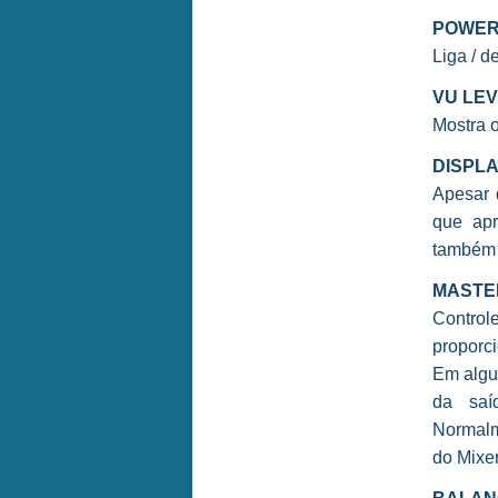
POWE
Liga / d
VU LE
Mostra o
DISPL
Apesar 
que apr
também v
MASTE
Contro
proporci
Em algu
da saí
Normalm
do Mixer