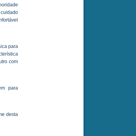
noridade
 cuidado
fortável
ica para
erística
utro com
em para
.
me desta