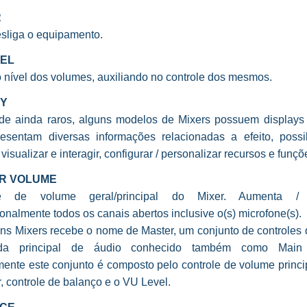
R
esliga o equipamento.
VEL
 nível dos volumes, auxiliando no controle dos mesmos.
AY
de ainda raros, alguns modelos de Mixers possuem display
esentam diversas informações relacionadas a efeito, possib
isualizar e interagir, configurar / personalizar recursos e funçõ
R VOLUME
le de volume geral/principal do Mixer. Aumenta / 
onalmente todos os canais abertos inclusive o(s) microfone(s).
ns Mixers recebe o nome de Master, um conjunto de controles q
da principal de áudio conhecido também como Main 
ente este conjunto é composto pelo controle de volume princip
, controle de balanço e o VU Level.