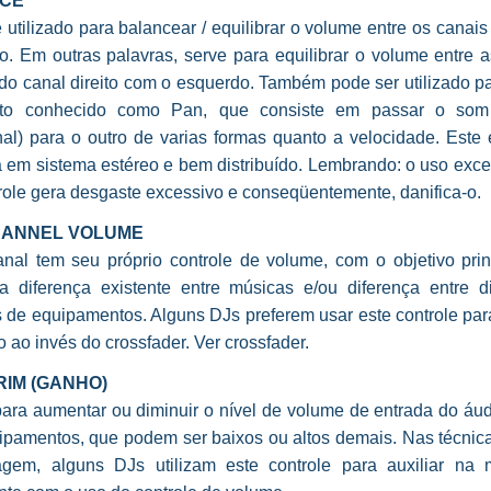
CE
 utilizado para balancear / equilibrar o volume entre os canais 
o. Em outras palavras, serve para equilibrar o volume entre a
do canal direito com o esquerdo. Também pode ser utilizado pa
ito conhecido como Pan, que consiste em passar o so
al) para o outro de varias formas quanto a velocidade. Este 
a em sistema estéreo e bem distribuído. Lembrando: o uso exce
role gera desgaste excessivo e conseqüentemente, danifica-o.
CHANNEL VOLUME
nal tem seu próprio controle de volume, com o objetivo prin
r a diferença existente entre músicas e/ou diferença entre di
 de equipamentos. Alguns DJs preferem usar este controle para
o ao invés do crossfader. Ver crossfader.
RIM (GANHO)
ara aumentar ou diminuir o nível de volume de entrada do áud
ipamentos, que podem ser baixos ou altos demais. Nas técnica
gem, alguns DJs utilizam este controle para auxiliar na