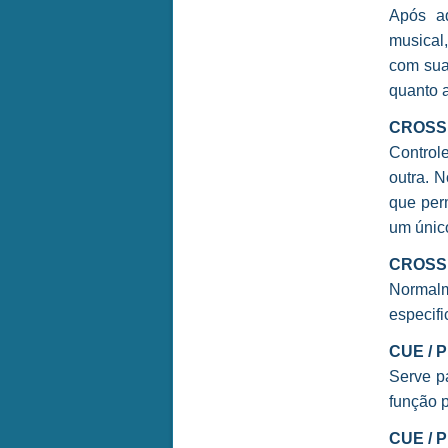
Após ad
musical
com sua
quanto 
CROSS
Control
outra. 
que per
um único
CROSS
Normal
especifi
CUE / 
Serve p
função p
CUE / 