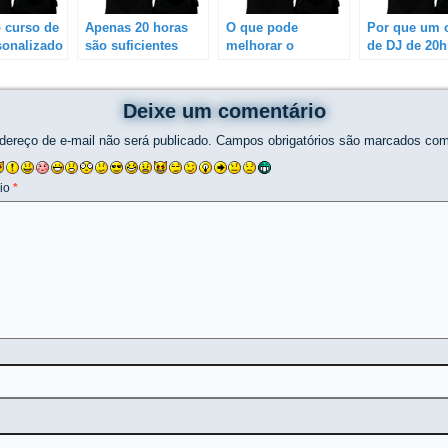
 curso de
Apenas 20 horas
O que pode
Por que um 
sonalizado
são suficientes
melhorar o
de DJ de 20h
ual e não
para se tornar um
aproveitamento
personaliza
 / turma?
DJ?
durante o curso de
pode ser vár
DJ?
vezes mais
Deixe um comentário
eficiente, e
conseqüente
dereço de e-mail não será publicado.
Campos obrigatórios são marcados co
várias vezes
barato que 
io
*
curso em gru
turma com o 
ou mais da c
horária?