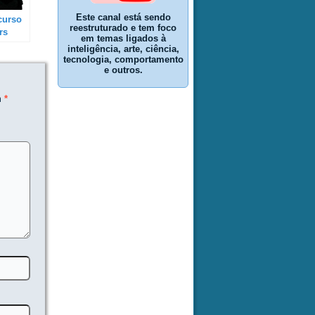
Este canal está sendo
curso
reestruturado e tem foco
rs
em temas ligados à
do
inteligência, arte, ciência,
ias
tecnologia, comportamento
e outros.
mente,
m
*
 mais
um
po /
triplo
arga