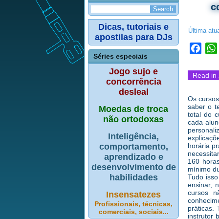
c
Dicas, tutoriais e
Última atu
apostilas para DJs
Face
Séries especiais
Jogo sujo e
Read in 
concorrência
desleal
Os cursos
saber o t
Moedas de troca
total do 
não ortodoxas
cada alun
personali
Inteligência,
explicaçõ
comportamento,
horária pr
necessita
aprendizado e
160 horas
desenvolvimento de
mínimo du
habilidades
Tudo isso
ensinar, 
cursos n
Insensatezes
conhecime
Profissionais, técnicas,
práticas
comerciais, sociais...
instrutor 