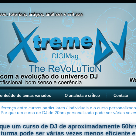
os, tutoriais, artigos, análises e críticas
onteúdo de temas variados
O analista e crítico
Contato
iferença entre cursos particulares / individuais e o curso personaliza
Por que um curso de DJ de 20hrs personalizado pode ser várias vez
 que um curso de DJ de aproximadamente 50hr
turma pode ser várias vezes menos eficiente e