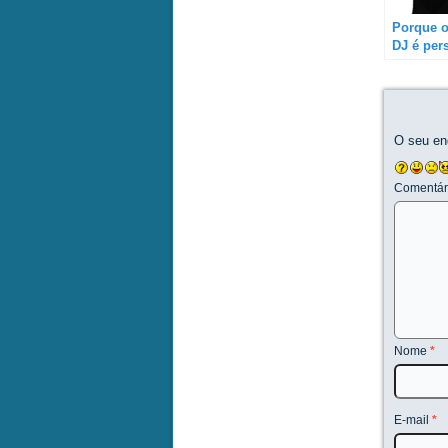
Porque o
DJ é per
/ individ
em grupo
O seu en
Comentár
Nome
*
E-mail
*