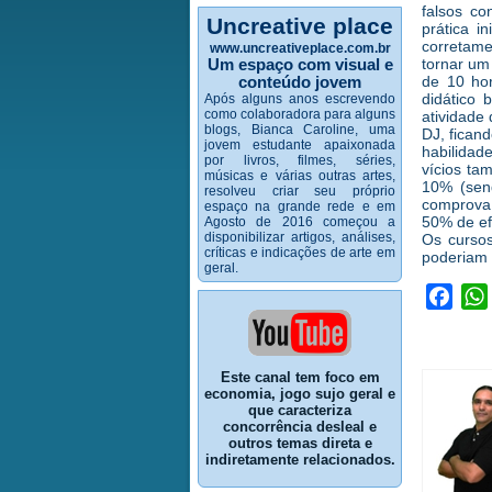
falsos co
Uncreative place
prática i
corretame
www.uncreativeplace.com.br
tornar um
Um espaço com visual e
de 10 hor
conteúdo jovem
didático
Após alguns anos escrevendo
como colaboradora para alguns
atividade
blogs, Bianca Caroline, uma
DJ, ficand
jovem estudante apaixonada
habilidad
por livros, filmes, séries,
vícios ta
músicas e várias outras artes,
10% (send
resolveu criar seu próprio
comprova 
espaço na grande rede e em
50% de efi
Agosto de 2016 começou a
disponibilizar artigos, análises,
Os cursos
críticas e indicações de arte em
poderiam 
geral.
Face
Este canal tem foco em
economia, jogo sujo geral e
que caracteriza
concorrência desleal e
outros temas direta e
indiretamente relacionados.