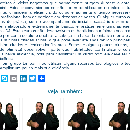
nceitos e vícios negativos que normalmente surgem durante o apr
nicial. Estes inconvenientes se não forem identificados no início e t
nte, diminuem a eficiência do curso e aumenta o tempo necessári
 profissional bom de verdade em dezenas de vezes. Qualquer curso
as de prática, sem o acompanhamento inicial necessário e sem um
 bem elaborado e extremamente básico, é praticamente uma aprese
 do DJ. Estes cursos não desenvolvem as habilidades mínimas necess
o por conta do aluno quebrar a cabeça, na base da tentativa e erro e a
es mínimas citadas acima, o que pode levar até anos devido principa
mbém citados e técnicas ineficientes. Somente alguns poucos alunos
o otimista) desenvolvem parte das habilidades até finalizar o cu
a baixa eficiência, pois para classificar um curso bom ele deve ter
ciência.
 em grupo também não utilizam alguns recursos tecnológicos e té
ampliar um pouco mais sua eficiência.
book
WhatsApp
Skype
Email
LinkedIn
Twitter
Share
Veja Também: