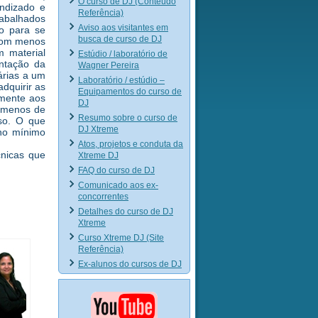
O curso de DJ (Conteúdo
endizado e
Referência)
rabalhados
Aviso aos visitantes em
o para se
busca de curso de DJ
 com menos
 material
Estúdio / laboratório de
ntação da
Wagner Pereira
árias a um
Laboratório / estúdio –
dquirir as
Equipamentos do curso de
lmente aos
DJ
, menos de
Resumo sobre o curso de
rso. O que
DJ Xtreme
 no mínimo
Atos, projetos e conduta da
cnicas que
Xtreme DJ
FAQ do curso de DJ
Comunicado aos ex-
concorrentes
Detalhes do curso de DJ
Xtreme
Curso Xtreme DJ (Site
Referência)
Ex-alunos do cursos de DJ