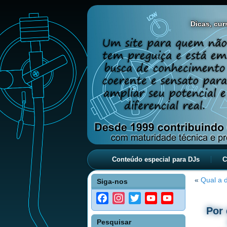
Dicas, curs
Conteúdo especial para DJs
C
«
Qual a d
Siga-nos
Facebook
Instagram
Twitter
YouTube
YouTube
Por
Channel
Pesquisar