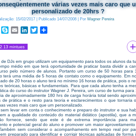
onseqüentemente várias vezes mais caro que 
personalizado de 20hrs ?
alização:
15/02/2017
|
Publicado
14/07/2008
|
Por
Wagner Pereira
book
WhatsApp
Skype
Email
LinkedIn
Twitter
Share
2.13 mintues
 de DJs em grupo utilizam um equipamento para todos os alunos da t
empo médio em que terá oportunidade de praticar basta dividir a car
curso pelo número de alunos. Portanto um curso de 50 horas para 
o terá uma média de 5 horas de contato como o equipamento. Em n
zado de 20 horas o aluno terá no mínimo 16 horas de prática, pois o re
es teóricas, básicas e fundamentais. Para que cada aluno tenha a m
ática do curso do instrutor Wagner J. Pereira, um curso de turma para 
ria de aproximadamente 180 hrs de carga horária total sendo aprox
 de prática e o resto para teoria e esclarecimentos o que tornaria 
as vezes mais caro que um personalizado.
 sem levar em conta o conhecimento e preparo do instrutor e sua hab
nem a qualidade do conteúdo do material didático (apostila), que a m
ão fornece, sendo que este é de extrema importância para ma
nto e potencial geral do aluno e promover um maior aproveitamento
. Também sem considerar o acompanhamento em tempo real por pa
bem preparado para identificar e corrigir técnicas aplicadas de forma 