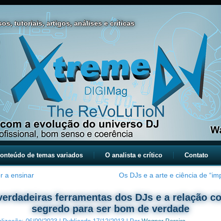
os, tutoriais, artigos, análises e críticas
onteúdo de temas variados
O analista e crítico
Contato
r a ensinar
Os DJs e a arte e ciência de “im
verdadeiras ferramentas dos DJs e a relação c
segredo para ser bom de verdade