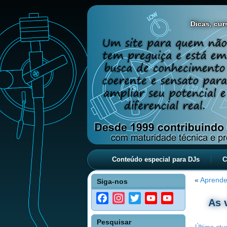
Dicas, curs
Conteúdo especial para DJs
C
«
Aprende
Siga-nos
Facebook
Instagram
Twitter
YouTube
YouTube
As 
Channel
Pesquisar