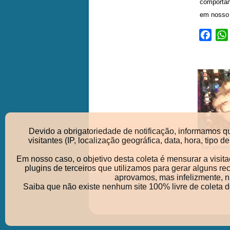
comportam
em nosso 
Face
Devido a obrigatoriedade de notificação, informamos q
Equipame
visitantes (IP, localização geográfica, data, hora, ti
ferramen
e o segr
Em nosso caso, o objetivo desta coleta é mensurar a visit
ser bom 
plugins de terceiros que utilizamos para gerar alguns r
verdade
aprovamos, mas infelizmente, nã
Saiba que não existe nenhum site 100% livre de coleta 