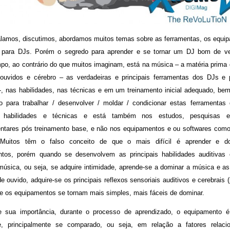
lamos, discutimos, abordamos muitos temas sobre as ferramentas, os equi
s para DJs. Porém o segredo para aprender e se tornar um DJ bom de v
po, ao contrário do que muitos imaginam, está na música – a matéria prima 
ouvidos e cérebro – as verdadeiras e principais ferramentas dos DJs e 
-, nas habilidades, nas técnicas e em um treinamento inicial adequado, bem 
o para trabalhar / desenvolver / moldar / condicionar estas ferramentas
is habilidades e técnicas e está também nos estudos, pesquisas e
tares pós treinamento base, e não nos equipamentos e ou softwares como
Muitos têm o falso conceito de que o mais difícil é aprender e d
tos, porém quando se desenvolvem as principais habilidades auditivas
música, ou seja, se adquire intimidade, aprende-se a dominar a música e as 
e ouvido, adquire-se os principais reflexos sensoriais auditivos e cerebrais
 e os equipamentos se tornam mais simples, mais fáceis de dominar.
e sua importância, durante o processo de aprendizado, o equipamento 
te, principalmente se comparado, ou seja, em relação a fatores relaci