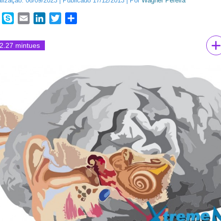
alização:
06/09/2023
|
Publicado
17/12/2013
|
Por
Wagner Pereira
book
WhatsApp
Skype
Email
LinkedIn
Twitter
Share
2.27 mintues