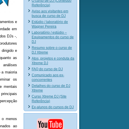
O curso de DJ (Conteúdo
Referência)
Aviso aos visitantes em
busca de curso de DJ
pamentos e
Estúdio / laboratório de
Wagner Pereira
erdade em
Laboratório / estúdio –
dos DJs -,
Equipamentos do curso de
DJ
produtores
Resumo sobre o curso de
dirigido e
DJ Xtreme
 quanto as
Atos, projetos e conduta da
Xtreme DJ
 análises
FAQ do curso de DJ
 a maioria
Comunicado aos ex-
ominar os
concorrentes
Detalhes do curso de DJ
 e mentais
Xtreme
principais
Curso Xtreme DJ (Site
 (percepção
Referência)
Ex-alunos do cursos de DJ
é o menos
onados ao