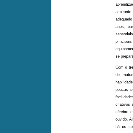
aprendiza
aspirante
adequado 
anos, pa
sensoriai
principais
equipamen
se prepar
Com o tre
de matur
habilida
poucas s
facilida
criativos
cérebro e
ouvido. Al
há os con