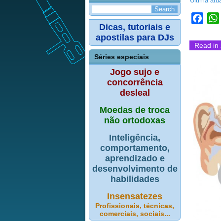
Última atu
Face
Dicas, tutoriais e
apostilas para DJs
Read in 
Séries especiais
Jogo sujo e
concorrência
desleal
Moedas de troca
não ortodoxas
Inteligência,
comportamento,
aprendizado e
desenvolvimento de
habilidades
Insensatezes
Profissionais, técnicas,
comerciais, sociais...