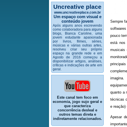
Uncreative place
www.uncreativeplace.com.br
Um espaço com visual e
conteúdo jovem
Sempre fa
Após alguns anos escrevendo
software
como colaboradora para alguns
blogs, Bianca Caroline, uma
pouco tem
jovem estudante apaixonada
por livros, filmes, séries,
está nos 
músicas e várias outras artes,
resolveu criar seu próprio
musicais 
espaço na grande rede e em
monitorad
Agosto de 2016 começou a
disponibilizar artigos, análises,
principa
críticas e indicações de arte em
geral.
complemen
imagina.
equipamen
quanto a 
Este canal tem foco em
técnicas d
economia, jogo sujo geral e
que caracteriza
e reação)
concorrência desleal e
outros temas direta e
Apesar d
indiretamente relacionados.
importan