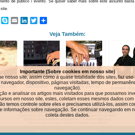
ento de público / evento. Se quiser saber mais sobre este assunto basta
site.
book
WhatsApp
Skype
Email
LinkedIn
Twitter
Share
Veja Também:
Importante (Sobre cookies em nosso site)
ue nosso site, assim como a quase totalidade dos sites, faz u
ntos /
Algumas
O que é preciso
po de navegador, dispositivo, páginas visitadas, tempo de perma
Por que o DJ
tas caras
habilidades
aprender para se
navegação).
instrutor Wa
edo para
essenciais e o
tornar um DJ bom
ação e analisar os artigos mais visitados para que possamos in
Pereira diz 
de
segredo para ser
de verdade em
ecursos em nosso site, estes, coletam esses mesmos dados com 
segredo está
um super DJ
pouco tempo?
o temos controle sobre eles e precisamos utilizá-los, assim co
música não 
Xtreme-DJ
|
Artigos, análises, críticas, tutoriais e dicas para DJs
|
O curso de DJ
Copyright © 1999 - [year]. Todos os direitos reservados.
de informações sobre navegação. Se continuar navegando em no
equipament
(Site verdadeiramente registrado na BN e em plataformas digitais.)
coleta destes dados.
Xtreme-DJ, para os que são ou querem ser DJs bons de verdade.
Serviços de informática / computação / TI (Itaipu / Itaipuaçu)
Nossas redes sociais e canais de áudios e de vídeos
Designed by Wagner Pereira e Ana Carvalho.