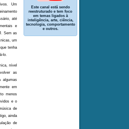
itivos. Um
Este canal está sendo
reestruturado e tem foco
reinamento
em temas ligados à
sário, até
inteligência, arte, ciência,
tecnologia, comportamento
mentais e
e outros.
DJ. Sem as
écnicas, um
 que tenha
-lo.
ica, nível
volver as
a algumas
omente em
ito menos
uvidos e o
 música de
tigo, ainda
pulação de