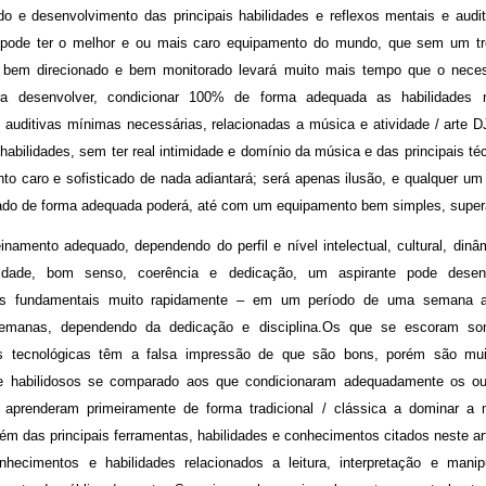
do e desenvolvimento das principais habilidades e reflexos mentais e aud
 pode ter o melhor e ou mais caro equipamento do mundo, que sem um t
bem direcionado e bem monitorado levará muito mais tempo que o neces
ra desenvolver, condicionar 100% de forma adequada as habilidades 
s auditivas mínimas necessárias, relacionadas a música e atividade / arte 
 habilidades, sem ter real intimidade e domínio da música e das principais t
to caro e sofisticado de nada adiantará; será apenas ilusão, e qualquer um
ado de forma adequada poderá, até com um equipamento bem simples, superá
inamento adequado, dependendo do perfil e nível intelectual, cultural, dinâm
idade, bom senso, coerência e dedicação, um aspirante pode desen
des fundamentais muito rapidamente – em um período de uma semana 
emanas, dependendo da dedicação e disciplina.Os que se escoram s
des tecnológicas têm a falsa impressão de que são bons, porém são mu
 e habilidosos se comparado aos que condicionaram adequadamente os o
 aprenderam primeiramente de forma tradicional / clássica a dominar a
ém das principais ferramentas, habilidades e conhecimentos citados neste ar
hecimentos e habilidades relacionados a leitura, interpretação e mani