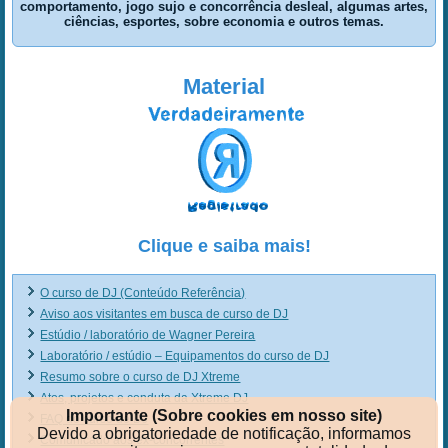
comportamento, jogo sujo e concorrência desleal, algumas artes,
ciências, esportes, sobre economia e outros temas.
Material
Clique e saiba mais!
O curso de DJ (Conteúdo Referência)
Aviso aos visitantes em busca de curso de DJ
Estúdio / laboratório de Wagner Pereira
Laboratório / estúdio – Equipamentos do curso de DJ
Resumo sobre o curso de DJ Xtreme
Atos, projetos e conduta da Xtreme DJ
Importante (Sobre cookies em nosso site)
FAQ do curso de DJ
Devido a obrigatoriedade de notificação, informamos
Comunicado aos ex-concorrentes