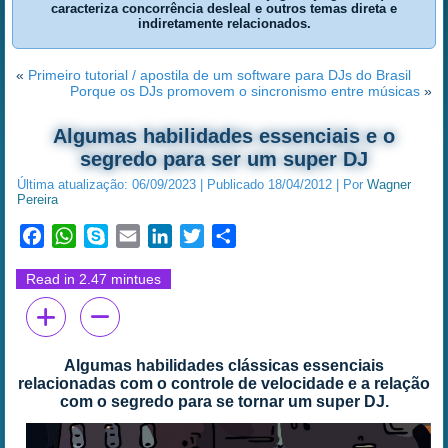
caracteriza concorrência desleal e outros temas direta e
indiretamente relacionados.
«
Primeiro tutorial / apostila de um software para DJs do Brasil
Porque os DJs promovem o sincronismo entre músicas
»
Algumas habilidades essenciais e o
segredo para ser um super DJ
Última atualização:
06/09/2023
|
Publicado
18/04/2012
|
Por
Wagner
Pereira
Facebook
WhatsApp
Skype
Email
LinkedIn
Twitter
Share
Read in 2.47 mintues
Algumas habilidades clássicas essenciais
relacionadas com o controle de velocidade e a relação
com o segredo para se tornar um super DJ.