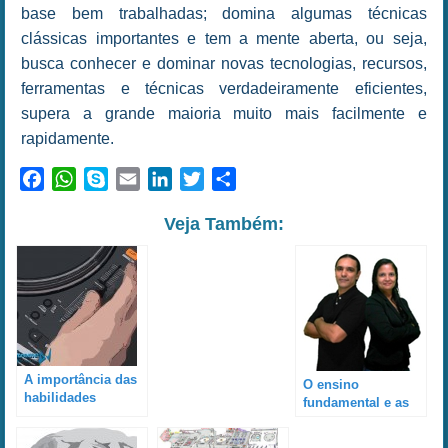
base bem trabalhadas; domina algumas técnicas
clássicas importantes e tem a mente aberta, ou seja,
busca conhecer e dominar novas tecnologias, recursos,
ferramentas e técnicas verdadeiramente eficientes,
supera a grande maioria muito mais facilmente e
rapidamente.
Facebook
WhatsApp
Skype
Email
LinkedIn
Twitter
Share
Veja Também:
A importância das
O ensino
habilidades
fundamental e as
ligadas aos
dificuldades que a
controles de
maioria possui