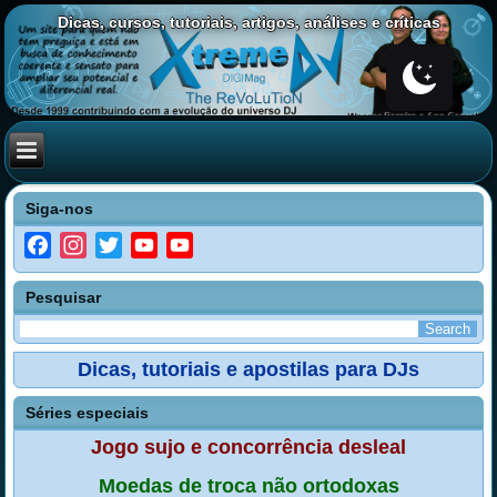
Dicas, cursos, tutoriais, artigos, análises e críticas
Siga-nos
Facebook
Instagram
Twitter
YouTube
YouTube
Channel
Pesquisar
Dicas, tutoriais e apostilas para DJs
Séries especiais
Jogo sujo e concorrência desleal
Moedas de troca não ortodoxas