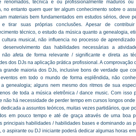
ve renomados, técnica e ou profissionalmente maduros ou
, no entanto quem quer ter algum conhecimento sobre o assu
jam materiais bem fundamentados em estudos sérios, deve pe
 e tirar suas próprias conclusões. Apesar de contribu
cimento técnico, o estudo da música quanto a genealogia, eti
, cultura musical, não influencia no processo de aprendizado 
desenvolvimento das habilidades necessárias a ativida
não afeta de forma relevante / significante e direta as té
des dos DJs na aplicação prática profissional. A comprovação 
 a grande maioria dos DJs, inclusive bons de verdade que 
/ eventos em todo o mundo de forma esplêndida, não conh
a, a genealogia; alguns nem mesmo dos ritmos de sua especi
enos de toda a música eletrônica / dance music. Com isso
ue não há necessidade de perder tempo em cursos longos onde 
dedicada a assuntos teóricos, muitas vezes partidários, que 
dos em pouco tempo e até de graça através de uma boa p
 principais habilidades / habilidades bases e dominando as p
, o aspirante ou DJ iniciante poderá dedicar algumas horas e