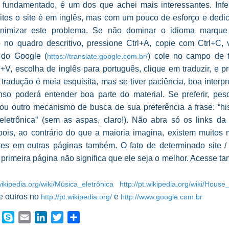
 e fundamentado, é um dos que achei mais interessantes. Infe
itos o site é em inglês, mas com um pouco de esforço e dedi
nimizar este problema. Se não dominar o idioma marque
o no quadro descritivo, pressione Ctrl+A, copie com Ctrl+C, 
r do Google (
) cole no campo de 
https://translate.google.com.br/
+V, escolha de inglês para português, clique em traduzir, e p
A tradução é meia esquisita, mas se tiver paciência, boa interp
so poderá entender boa parte do material. Se preferir, pes
ou outro mecanismo de busca de sua preferência a frase: “his
eletrônica” (sem as aspas, claro!). Não abra só os links da 
pois, ao contrário do que a maioria imagina, existem muitos m
tes em outras páginas também. O fato de determinado site / 
 primeira página não significa que ele seja o melhor. Acesse 
.wikipedia.org/wiki/Música_eletrônica
http://pt.wikipedia.org/wiki/Hous
e outros no
e
http://pt.wikipedia.org/
http://www.google.com.br
book
WhatsApp
Skype
Email
LinkedIn
Twitter
Share