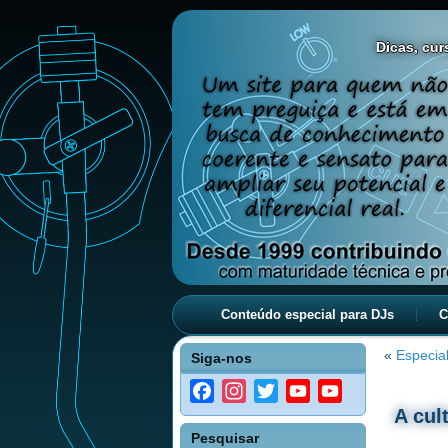
Dicas, curs
Conteúdo especial para DJs
C
«
Especia
Siga-nos
Facebook
Instagram
Twitter
YouTube
YouTube
A cul
Channel
Pesquisar