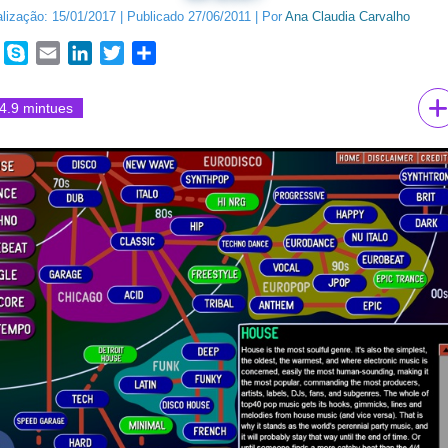
alização:
15/01/2017
|
Publicado
27/06/2011
|
Por
Ana Claudia Carvalho
book
WhatsApp
Skype
Email
LinkedIn
Twitter
Share
4.9 mintues