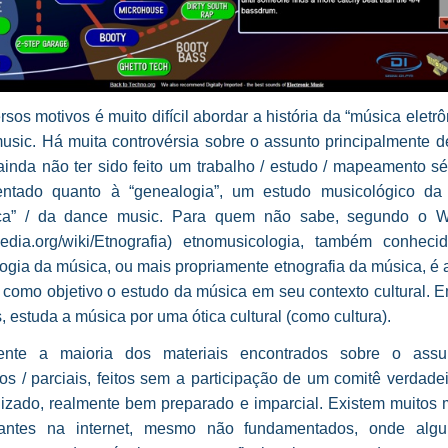
rsos motivos é muito difícil abordar a história da “música eletrô
usic. Há muita controvérsia sobre o assunto principalmente d
ainda não ter sido feito um trabalho / estudo / mapeamento s
ntado quanto à “genealogia”, um estudo musicológico da
ica” / da dance music. Para quem não sabe, segundo o W
ipedia.org/wiki/Etnografia) etnomusicologia, também conhec
ogia da música, ou mais propriamente etnografia da música, é 
 como objetivo o estudo da música em seu contexto cultural. E
, estuda a música por uma ótica cultural (como cultura).
mente a maioria dos materiais encontrados sobre o ass
ios / parciais, feitos sem a participação de um comitê verdad
lizado, realmente bem preparado e imparcial. Existem muitos m
santes na internet, mesmo não fundamentados, onde alg