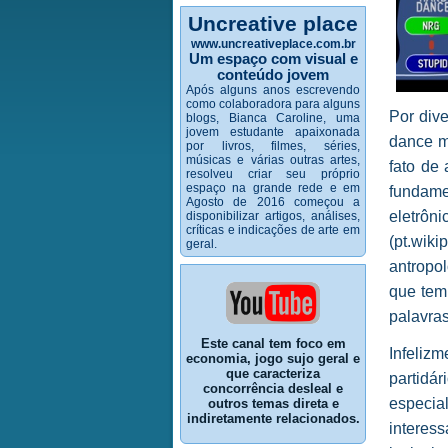
Uncreative place
www.uncreativeplace.com.br
Um espaço com visual e
conteúdo jovem
Após alguns anos escrevendo
como colaboradora para alguns
Por dive
blogs, Bianca Caroline, uma
jovem estudante apaixonada
dance m
por livros, filmes, séries,
músicas e várias outras artes,
fato de 
resolveu criar seu próprio
espaço na grande rede e em
fundame
Agosto de 2016 começou a
eletrôn
disponibilizar artigos, análises,
críticas e indicações de arte em
(pt.wik
geral.
antropol
que tem
palavras
Este canal tem foco em
Infeliz
economia, jogo sujo geral e
que caracteriza
partidár
concorrência desleal e
especia
outros temas direta e
indiretamente relacionados.
interes