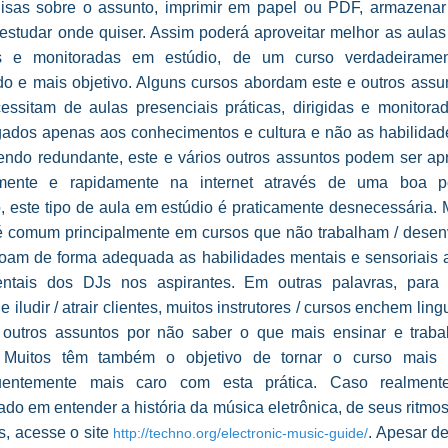
isas sobre o assunto, imprimir em papel ou PDF, armazena
 estudar onde quiser. Assim poderá aproveitar melhor as aulas
das e monitoradas em estúdio, de um curso verdadeirame
do e mais objetivo. Alguns cursos abordam este e outros assu
essitam de aulas presenciais práticas, dirigidas e monitorad
igados apenas aos conhecimentos e cultura e não as habilidad
sendo redundante, este e vários outros assuntos podem ser ap
amente e rapidamente na internet através de uma boa p
, este tipo de aula em estúdio é praticamente desnecessária.
 é comum principalmente em cursos que não trabalham / desen
çoam de forma adequada as habilidades mentais e sensoriais a
ntais dos DJs nos aspirantes. Em outras palavras, para 
 e iludir / atrair clientes, muitos instrutores / cursos enchem lin
 outros assuntos por não saber o que mais ensinar e traba
. Muitos têm também o objetivo de tornar o curso mais 
uentemente mais caro com esta prática. Caso realmente
ado em entender a história da música eletrônica, de seus ritmos 
s, acesse o site
. Apesar d
http://techno.org/electronic-music-guide/