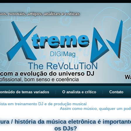
os, tutoriais, artigos, análises e críticas
onteúdo de temas variados
O analista e crítico
Contato
lista em treinamento DJ e de produção musical
Assim como músico, qualquer um pod
tura / história da música eletrônica é important
os DJs?