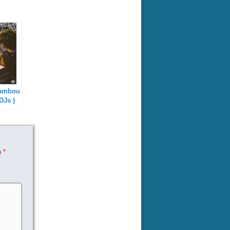
sambou
 DJs )
m
*