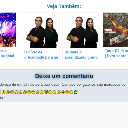
Veja Também:
 sua
Todo DJ já 
O nível de
Durante o
original,
( livro sobre
dificuldade para se
aprendizado como
o com a
aprender a ser DJ
DJ, é melhor ouvir
 o
quanto aos ritmos
e tocar somente
” /
e estilos musicais
um ritmo e ou
Deixe um comentário
ação de
é o mesmo para
estilo ou vários?
todos ou uns são
dereço de e-mail não será publicado.
Campos obrigatórios são marcados co
mais difíceis?
io
*