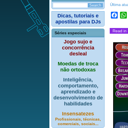
Última atu
Dicas, tutoriais e
Face
apostilas para DJs
Read in 
Séries especiais
Jogo sujo e
concorrência
desleal
Moedas de troca
não ortodoxas
Inteligência,
comportamento,
aprendizado e
desenvolvimento de
habilidades
Insensatezes
Profissionais, técnicas,
comerciais, sociais...