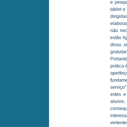
e pesqu
tablet e
dirigi
elabora
não nec
estão l
disso, 
gratuit
Portanto
prática
aperfei
fundame
serviço”
estes e
alunos
conseq
interess
vertente