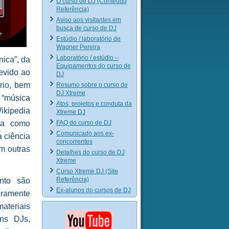
O curso de DJ (Conteúdo
Referência)
Aviso aos visitantes em
busca de curso de DJ
Estúdio / laboratório de
Wagner Pereira
Laboratório / estúdio –
nica”, da
Equipamentos do curso de
evido ao
DJ
ério, bem
Resumo sobre o curso de
DJ Xtreme
 “música
Atos, projetos e conduta da
ikipedia
Xtreme DJ
FAQ do curso de DJ
ida como
Comunicado aos ex-
a ciência
concorrentes
m outras
Detalhes do curso de DJ
Xtreme
Curso Xtreme DJ (Site
Referência)
unto são
Ex-alunos do cursos de DJ
eiramente
ateriais
uns DJs,