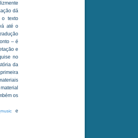
lizmente
cação dá
 o texto
vá até o
tradução
ronto – é
retação e
quise no
tória da
primeira
ateriais
material
também os
e
e_music