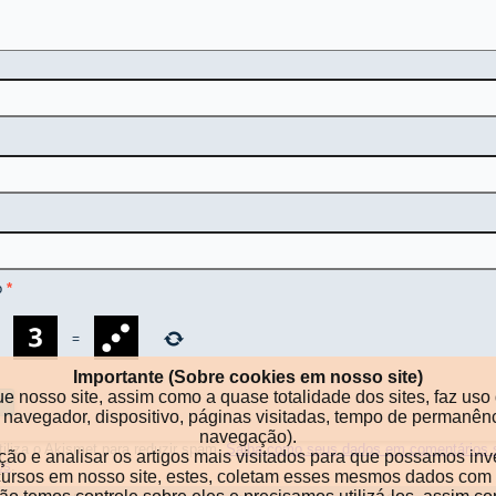
o
*
−
=
Importante (Sobre cookies em nosso site)
ue nosso site, assim como a quase totalidade dos sites, faz u
po de navegador, dispositivo, páginas visitadas, tempo de perma
navegação).
utiliza o Akismet para reduzir spam.
Saiba como seus dados em comentários 
ação e analisar os artigos mais visitados para que possamos in
os
.
ecursos em nosso site, estes, coletam esses mesmos dados com 