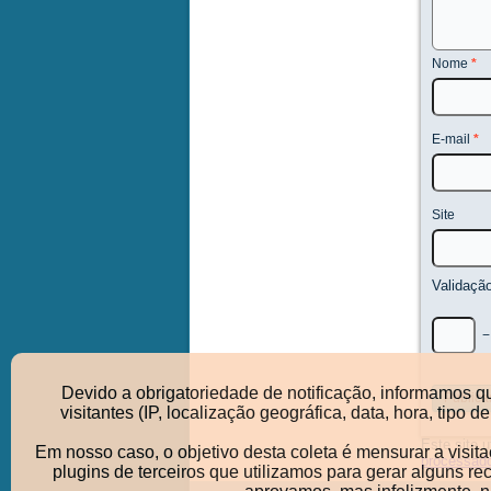
Nome
*
E-mail
*
Site
Validaçã
Devido a obrigatoriedade de notificação, informamos q
visitantes (IP, localização geográfica, data, hora, ti
Este site 
Em nosso caso, o objetivo desta coleta é mensurar a visit
processad
plugins de terceiros que utilizamos para gerar alguns r