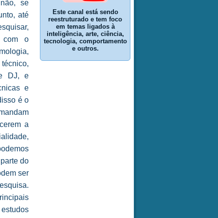
 não, se
Este canal está sendo
nto, até
reestruturado e tem foco
em temas ligados à
squisar,
inteligência, arte, ciência,
ir com o
tecnologia, comportamento
e outros.
mologia,
técnico,
de DJ, e
cnicas e
disso é o
comandam
ecerem a
alidade,
 podemos
parte do
podem ser
esquisa.
rincipais
m estudos