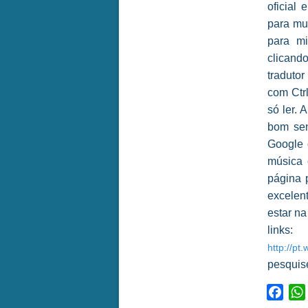
oficial
para mu
para mi
clicand
traduto
com Ctrl
só ler. 
bom sen
Google 
música 
página 
excelen
estar na
links:
http://pt
pesquis
Face