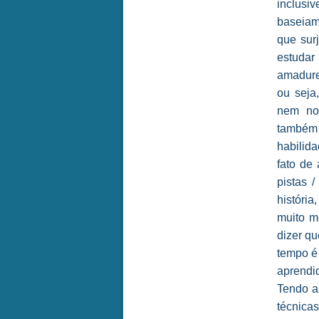
inclusi
baseiam
que sur
estudar
amadure
ou seja
nem no 
também 
habilida
fato de
pistas 
históri
muito m
dizer q
tempo é 
aprendi
Tendo as
técnicas