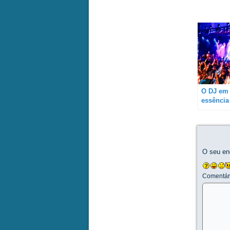
O DJ em
essência 
a relaçã
música e
“controle
manipul
público
O seu en
Comentár