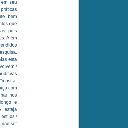
r em seu
 práticas
nte bem
ntos que
as, pois
es. Além
rendidos
esquisa.
 Mas esta
volvem /
uditivas
“mostrar
guiça com
lhar nos
longo e
 esteja
estilos /
e não ser