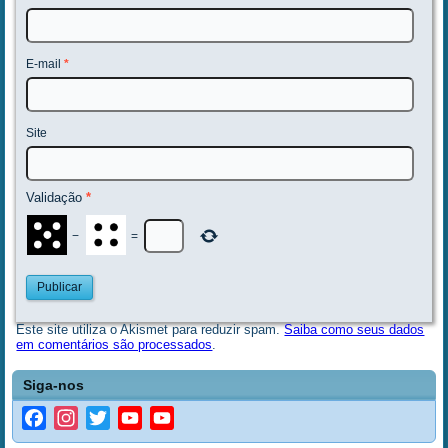
E-mail
*
Site
Validação
*
−
=
Este site utiliza o Akismet para reduzir spam.
Saiba como seus dados
em comentários são processados
.
Siga-nos
Facebook
Instagram
Twitter
YouTube
YouTube
Channel