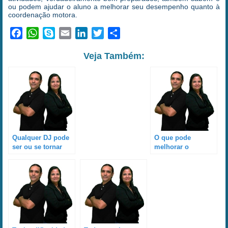
ou podem ajudar o aluno a melhorar seu desempenho quanto à
coordenação motora.
Facebook
WhatsApp
Skype
Email
LinkedIn
Twitter
Share
Veja Também:
Qualquer DJ pode
O que pode
ser ou se tornar
melhorar o
um
aproveitamento
instrutor/professor?
durante o curso de
DJ?