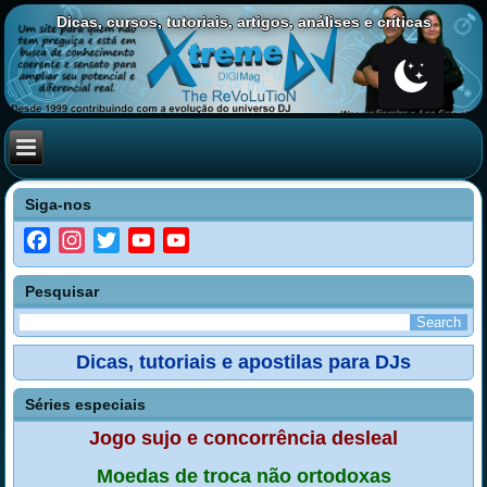
Dicas, cursos, tutoriais, artigos, análises e críticas
Siga-nos
Facebook
Instagram
Twitter
YouTube
YouTube
Channel
Pesquisar
Dicas, tutoriais e apostilas para DJs
Séries especiais
Jogo sujo e concorrência desleal
Moedas de troca não ortodoxas