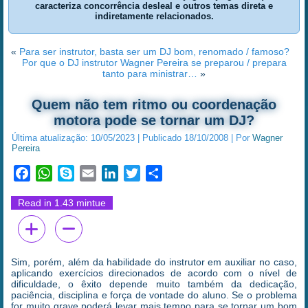
caracteriza concorrência desleal e outros temas direta e
indiretamente relacionados.
«
Para ser instrutor, basta ser um DJ bom, renomado / famoso?
Por que o DJ instrutor Wagner Pereira se preparou / prepara
tanto para ministrar…
»
Quem não tem ritmo ou coordenação
motora pode se tornar um DJ?
Última atualização:
10/05/2023
|
Publicado
18/10/2008
|
Por
Wagner
Pereira
Facebook
WhatsApp
Skype
Email
LinkedIn
Twitter
Share
Read in 1.43 mintue
Sim, porém, além da habilidade do instrutor em auxiliar no caso,
aplicando exercícios direcionados de acordo com o nível de
dificuldade, o êxito depende muito também da dedicação,
paciência, disciplina e força de vontade do aluno. Se o problema
for muito grave poderá levar mais tempo para se tornar um bom