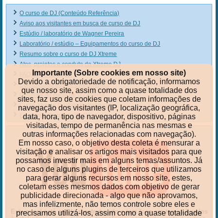
O curso de DJ (Conteúdo Referência)
Aviso aos visitantes em busca de curso de DJ
Estúdio / laboratório de Wagner Pereira
Laboratório / estúdio – Equipamentos do curso de DJ
Resumo sobre o curso de DJ Xtreme
Atos, projetos e conduta da Xtreme DJ
Importante (Sobre cookies em nosso site)
FAQ do curso de DJ
Devido a obrigatoriedade de notificação, informamos
Comunicado aos ex-concorrentes
que nosso site, assim como a quase totalidade dos
Detalhes do curso de DJ Xtreme
sites, faz uso de cookies que coletam informações de
Curso Xtreme DJ (Site Referência)
navegação dos visitantes (IP, localização geográfica,
Ex-alunos do cursos de DJ
data, hora, tipo de navegador, dispositivo, páginas
visitadas, tempo de permanência nas mesmas e
outras informações relacionadas com navegação).
Em nosso caso, o objetivo desta coleta é mensurar a
visitação e analisar os artigos mais visitados para que
possamos investir mais em alguns temas/assuntos. Já
no caso de alguns plugins de terceiros que utilizamos
para gerar alguns recursos em nosso site, estes,
coletam esses mesmos dados com objetivo de gerar
publicidade direcionada - algo que não aprovamos,
mas infelizmente, não temos controle sobre eles e
Este canal está sendo reestruturado e tem foco em temas ligados
precisamos utilizá-los, assim como a quase totalidade