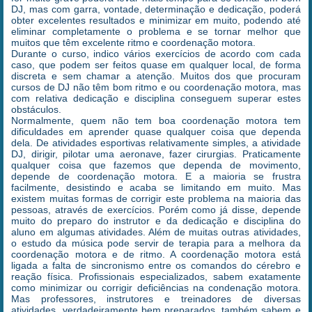
DJ, mas com garra, vontade, determinação e dedicação, poderá
obter excelentes resultados e minimizar em muito, podendo até
eliminar completamente o problema e se tornar melhor que
muitos que têm excelente ritmo e coordenação motora.
Durante o curso, indico vários exercícios de acordo com cada
caso, que podem ser feitos quase em qualquer local, de forma
discreta e sem chamar a atenção. Muitos dos que procuram
cursos de DJ não têm bom ritmo e ou coordenação motora, mas
com relativa dedicação e disciplina conseguem superar estes
obstáculos.
Normalmente, quem não tem boa coordenação motora tem
dificuldades em aprender quase qualquer coisa que dependa
dela. De atividades esportivas relativamente simples, a atividade
DJ, dirigir, pilotar uma aeronave, fazer cirurgias. Praticamente
qualquer coisa que fazemos que dependa de movimento,
depende de coordenação motora. E a maioria se frustra
facilmente, desistindo e acaba se limitando em muito. Mas
existem muitas formas de corrigir este problema na maioria das
pessoas, através de exercícios. Porém como já disse, depende
muito do preparo do instrutor e da dedicação e disciplina do
aluno em algumas atividades. Além de muitas outras atividades,
o estudo da música pode servir de terapia para a melhora da
coordenação motora e de ritmo. A coordenação motora está
ligada a falta de sincronismo entre os comandos do cérebro e
reação física. Profissionais especializados, sabem exatamente
como minimizar ou corrigir deficiências na condenação motora.
Mas professores, instrutores e treinadores de diversas
atividades, verdadeiramente bem preparados, também sabem e