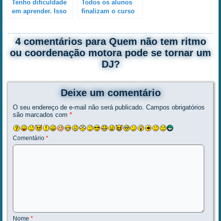
Tenho dificuldade
Todos os alunos
em aprender. Isso
finalizam o curso
pode me atrapalhar
de DJ com mesmo
no curso de DJ?
nível de
conhecimento e
4 comentários para Quem não tem ritmo
habilidade?
ou coordenação motora pode se tornar um
DJ?
Deixe um comentário
O seu endereço de e-mail não será publicado.
Campos obrigatórios
são marcados com
*
Comentário
*
Nome
*