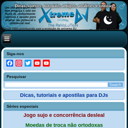
Dicas, cursos, tutoriais, artigos, análises e críticas
Siga-nos
Facebook
Instagram
Twitter
YouTube
YouTube
Channel
Pesquisar
Dicas, tutoriais e apostilas para DJs
Séries especiais
Jogo sujo e concorrência desleal
Moedas de troca não ortodoxas