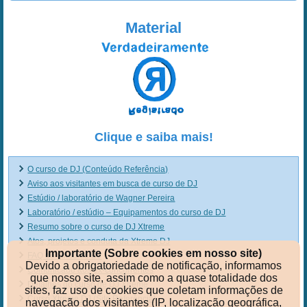
Material
Clique e saiba mais!
O curso de DJ (Conteúdo Referência)
Aviso aos visitantes em busca de curso de DJ
Estúdio / laboratório de Wagner Pereira
Laboratório / estúdio – Equipamentos do curso de DJ
Resumo sobre o curso de DJ Xtreme
Atos, projetos e conduta da Xtreme DJ
Importante (Sobre cookies em nosso site)
FAQ do curso de DJ
Devido a obrigatoriedade de notificação, informamos
Comunicado aos ex-concorrentes
que nosso site, assim como a quase totalidade dos
Detalhes do curso de DJ Xtreme
sites, faz uso de cookies que coletam informações de
Curso Xtreme DJ (Site Referência)
navegação dos visitantes (IP, localização geográfica,