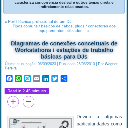
caracteriza concorrência desleal e outros temas direta e
indiretamente relacionados.
«
Perfil técnico profissional de um DJ
Tipos comuns / básicos de cabos, plugs / conectores dos
equipamentos utilizados…
»
Diagramas de conexões conceituais de
Workstations / estações de trabalho
básicas para DJs
Última atualização:
06/09/2023
|
Publicado
23/03/2010
|
Por
Wagner
Pereira
Facebook
WhatsApp
Skype
Email
LinkedIn
Twitter
Share
Read in 2.45 mintues
Devido a algumas
particularidades como