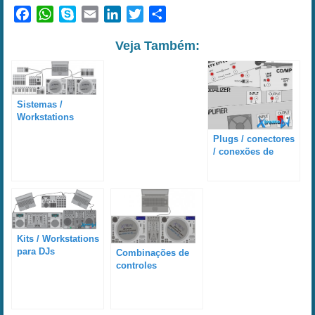
Facebook
WhatsApp
Skype
Email
LinkedIn
Twitter
Share
Veja Também:
Sistemas /
Workstations
(estações de
Plugs / conectores
trabalho) híbridas
/ conexões de
profissionais para
outros
DJs
equipamentos para
DJs
Kits / Workstations
para DJs
Combinações de
extremamente
controles
seguras e flexíveis
conceituais para
DJs