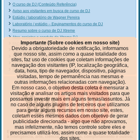
O curso de DJ (Conteúdo Referência)
Aviso aos visitantes em busca de curso de DJ
Estúdio / laboratório de Wagner Pereira
Laboratório / estúdio – Equipamentos do curso de DJ
Resumo sobre o curso de DJ Xtreme
Atos, projetos e conduta da Xtreme DJ
Importante (Sobre cookies em nosso site)
FAQ do curso de DJ
Devido a obrigatoriedade de notificação, informamos
Comunicado aos ex-concorrentes
que nosso site, assim como a quase totalidade dos
Detalhes do curso de DJ Xtreme
sites, faz uso de cookies que coletam informações de
Curso Xtreme DJ (Site Referência)
navegação dos visitantes (IP, localização geográfica,
Ex-alunos do cursos de DJ
data, hora, tipo de navegador, dispositivo, páginas
visitadas, tempo de permanência nas mesmas e
outras informações relacionadas com navegação).
Em nosso caso, o objetivo desta coleta é mensurar a
visitação e analisar os artigos mais visitados para que
possamos investir mais em alguns temas/assuntos. Já
no caso de alguns plugins de terceiros que utilizamos
para gerar alguns recursos em nosso site, estes,
coletam esses mesmos dados com objetivo de gerar
publicidade direcionada - algo que não aprovamos,
mas infelizmente, não temos controle sobre eles e
Este canal está sendo reestruturado e tem foco em temas ligados
precisamos utilizá-los, assim como a quase totalidade
à inteligência, arte, ciência, tecnologia, comportamento e outros.
dos sites.