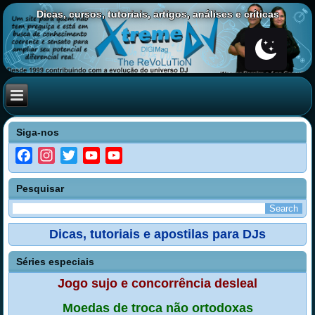
Dicas, cursos, tutoriais, artigos, análises e críticas
Siga-nos
Facebook
Instagram
Twitter
YouTube
YouTube
Channel
Pesquisar
Dicas, tutoriais e apostilas para DJs
Séries especiais
Jogo sujo e concorrência desleal
Moedas de troca não ortodoxas