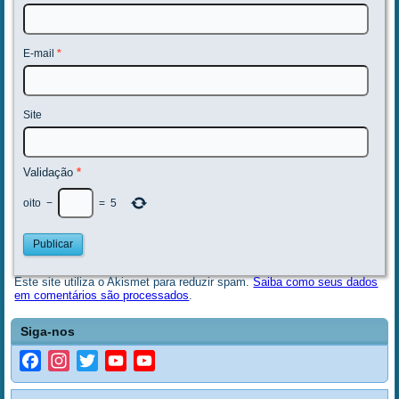
E-mail
*
Site
Validação
*
oito
−
=
5
Este site utiliza o Akismet para reduzir spam.
Saiba como seus dados
em comentários são processados
.
Siga-nos
Facebook
Instagram
Twitter
YouTube
YouTube
Channel