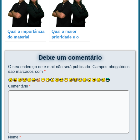
Qual a importância
Qual a maior
do material
prioridade e o
didático para um
principal objetivo
curso de DJ?
do DJ instrutor
Wagner J. Pereira
Deixe um comentário
durante o curso de
DJ?
O seu endereço de e-mail não será publicado.
Campos obrigatórios
são marcados com
*
Comentário
*
Nome
*