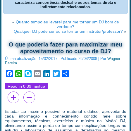
caracteriza concorrência desleal e outros temas direta e
indiretamente relacionados.
«
Quanto tempo eu levarei para me tornar um DJ bom de
verdade?
Qualquer DJ pode ser ou se tornar um instrutor/professor?
»
O que poderia fazer para maximizar meu
aproveitamento no curso de DJ?
Última atualização:
15/02/2017
|
Publicado
29/08/2008
|
Por
Wagner
Pereira
Facebook
WhatsApp
Skype
Email
LinkedIn
Twitter
Share
Read in 0.39 mintue
Estudar ao máximo possível o material didático, aproveitando
cada informação e conhecimento contido nele sobre
equipamentos, técnicas, exercícios e música na “visão” DJ,
eliminando assim a perda de tempo com explicações longas no
estúdio / laboratório de assuntos já detalhados no mesmo,