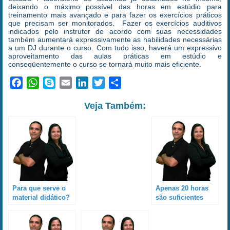
deixando o máximo possível das horas em estúdio para
treinamento mais avançado e para fazer os exercícios práticos
que precisam ser monitorados. Fazer os exercícios auditivos
indicados pelo instrutor de acordo com suas necessidades
também aumentará expressivamente as habilidades necessárias
a um DJ durante o curso. Com tudo isso, haverá um expressivo
aproveitamento das aulas práticas em estúdio e
conseqüentemente o curso se tornará muito mais eficiente.
Facebook
WhatsApp
Skype
Email
LinkedIn
Twitter
Share
Veja Também:
Para que serve o
Apenas 20 horas
material didático?
são suficientes
Qual sua função
para se tornar um
em um curso de
DJ?
DJ?