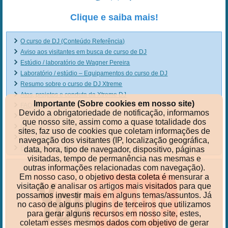
Clique e saiba mais!
O curso de DJ (Conteúdo Referência)
Aviso aos visitantes em busca de curso de DJ
Estúdio / laboratório de Wagner Pereira
Laboratório / estúdio – Equipamentos do curso de DJ
Resumo sobre o curso de DJ Xtreme
Atos, projetos e conduta da Xtreme DJ
Importante (Sobre cookies em nosso site)
FAQ do curso de DJ
Devido a obrigatoriedade de notificação, informamos
Comunicado aos ex-concorrentes
que nosso site, assim como a quase totalidade dos
Detalhes do curso de DJ Xtreme
sites, faz uso de cookies que coletam informações de
Curso Xtreme DJ (Site Referência)
navegação dos visitantes (IP, localização geográfica,
Ex-alunos do cursos de DJ
data, hora, tipo de navegador, dispositivo, páginas
visitadas, tempo de permanência nas mesmas e
outras informações relacionadas com navegação).
Em nosso caso, o objetivo desta coleta é mensurar a
visitação e analisar os artigos mais visitados para que
possamos investir mais em alguns temas/assuntos. Já
no caso de alguns plugins de terceiros que utilizamos
para gerar alguns recursos em nosso site, estes,
coletam esses mesmos dados com objetivo de gerar