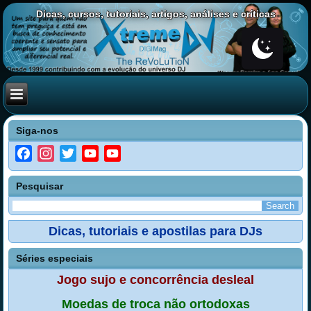
Dicas, cursos, tutoriais, artigos, análises e críticas
Siga-nos
Facebook
Instagram
Twitter
YouTube
YouTube
Channel
Pesquisar
Dicas, tutoriais e apostilas para DJs
Séries especiais
Jogo sujo e concorrência desleal
Moedas de troca não ortodoxas