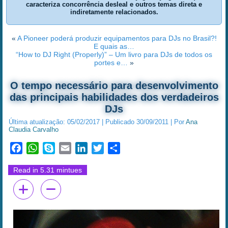
caracteriza concorrência desleal e outros temas direta e
indiretamente relacionados.
«
A Pioneer poderá produzir equipamentos para DJs no Brasil?!
E quais as…
“How to DJ Right (Properly)” – Um livro para DJs de todos os
portes e…
»
O tempo necessário para desenvolvimento
das principais habilidades dos verdadeiros
DJs
Última atualização:
05/02/2017
|
Publicado
30/09/2011
|
Por
Ana
Claudia Carvalho
Facebook
WhatsApp
Skype
Email
LinkedIn
Twitter
Share
Read in 5.31 mintues