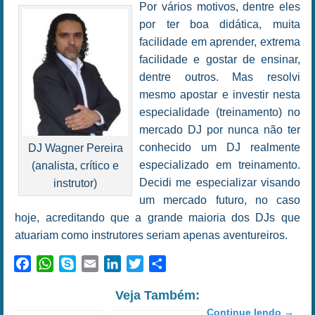
Por vários motivos, dentre eles
por ter boa didática, muita
facilidade em aprender, extrema
facilidade e gostar de ensinar,
dentre outros. Mas resolvi
mesmo apostar e investir nesta
especialidade (treinamento) no
mercado DJ por nunca não ter
conhecido um DJ realmente
DJ Wagner Pereira
especializado em treinamento.
(analista, crítico e
Decidi me especializar visando
instrutor)
um mercado futuro, no caso
hoje, acreditando que a grande maioria dos DJs que
atuariam como instrutores seriam apenas aventureiros.
Facebook
WhatsApp
Skype
Email
LinkedIn
Twitter
Share
Veja Também:
Continue lendo
→