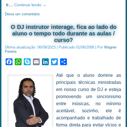
e…
Continue lendo
→
Deixe um comentário
O DJ instrutor interage, fica ao lado do
aluno o tempo todo durante as aulas /
curso?
Última atualização:
06/09/2023
|
Publicado
01/06/2008
|
Por
Wagner
Pereira
Facebook
WhatsApp
Skype
Email
LinkedIn
Twitter
Share
Até que o aluno domine as
principais técnicas ministradas
em nosso curso de DJ e esteja
promovendo um sincronismo
entre músicas, no mínimo
aceitável, sozinho, ele é
acompanhado e trabalhado de
forma direta para evitar vícios e