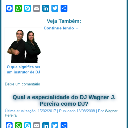
Facebook
WhatsApp
Skype
Email
LinkedIn
Twitter
Share
Veja Também:
Continue lendo
→
O que significa ser
um instrutor de DJ
especializado em
treinamento?…
Deixe um comentário
Qual a especialidade do DJ Wagner J.
Pereira como DJ?
Última atualização:
15/02/2017
|
Publicado
13/08/2008
|
Por
Wagner
Pereira
Facebook
WhatsApp
Skype
Email
LinkedIn
Twitter
Share