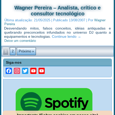
Wagner Pereira – Analista, crítico e
consultor tecnológico
Última atualização:
21/05/2025
|
Publicado
13/08/2007
|
Por
Wagner
Pereira
Desvendando mitos, falsos conceitos, idéias antiquadas e
quebrando preconceitos infundados no universo DJ quanto a
equipamentos e tecnologias.
Continue lendo
→
Deixe um comentário
1
2
Próximo »
Siga-nos
Facebook
Instagram
Twitter
YouTube
YouTube
Channel