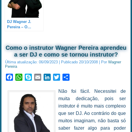
DJ Wagner J.
Pereira – O…
Como o instrutor Wagner Pereira aprendeu
a ser DJ e como se tornou instrutor?
Última atualização:
06/09/2023
|
Publicado
20/10/2008
|
Por
Wagner
Pereira
Facebook
WhatsApp
Skype
Email
LinkedIn
Twitter
Share
Não foi fácil. Necessitei de
muita dedicação, pois ser
instrutor é muito mais complexo
que ser DJ. Ao contrário do que
muitos imaginam, não basta só
saber fazer algo para poder