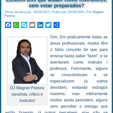
sem estar preparados?
Última atualização:
06/09/2023
|
Publicado
20/09/2008
|
Por
Wagner
Pereira
Facebook
WhatsApp
Skype
Email
LinkedIn
Twitter
Share
Sim. Em praticamente todas as
áreas profissionais, muitos têm
o falso conceito de que para
ensinar basta saber “fazer”, e se
aventuram como instrutor /
professor. Felizmente, alguns
se conscientizam e se
especializam; já outros
desistem, evitando estragos
DJ Wagner Pereira
maiores; mas infelizmente
(analista, crítico e
muitos ainda persistem, alguns
instrutor)
sem perceber o estrago que
estão fazendo, já outros percebem, mas não se