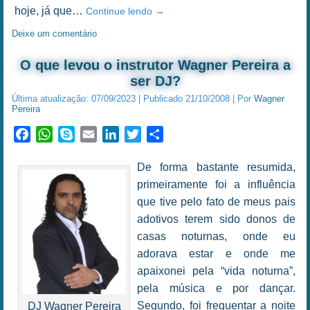
hoje, já que…
Continue lendo
→
Deixe um comentário
O que levou o instrutor Wagner Pereira a
ser DJ?
Última atualização:
07/09/2023
|
Publicado
21/10/2008
|
Por
Wagner
Pereira
Facebook
WhatsApp
Skype
Email
LinkedIn
Twitter
Share
De forma bastante resumida,
primeiramente foi a influência
que tive pelo fato de meus pais
adotivos terem sido donos de
casas noturnas, onde eu
adorava estar e onde me
apaixonei pela “vida noturna”,
pela música e por dançar.
Segundo, foi frequentar a noite
DJ Wagner Pereira