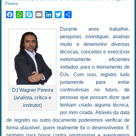
Pereira
Facebook
WhatsApp
Skype
Email
LinkedIn
Twitter
Share
Durante anos trabalhei,
pesquisei, investiguei, analisei
muito e desenvolvi diversas
técnicas, conceitos e exercícios
extremamente eficientes
voltados para o treinamento de
DJs. Com isso, registro tudo
justamente para evitar
controvérsias no futuro, de
DJ Wagner Pereira
pessoas que possam dizer que
(analista, crítico e
tenham criado alguma técnica,
instrutor)
por mim criada. Através da data
de registro ou outro documento poderemos verificar de
forma plausível, quem realmente foi o desenvolvedor. E
também para brigar contra oportunistas e aventureiros