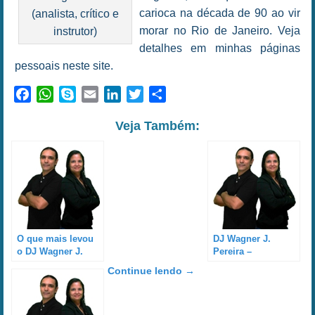
carioca na década de 90 ao vir
(analista, crítico e
morar no Rio de Janeiro. Veja
instrutor)
detalhes em minhas páginas
pessoais neste site.
Facebook
WhatsApp
Skype
Email
LinkedIn
Twitter
Share
Veja Também:
O que mais levou
DJ Wagner J.
o DJ Wagner J.
Pereira –
Pereira se tornar
Experiência na
Continue lendo
→
instrutor para DJ?
noite