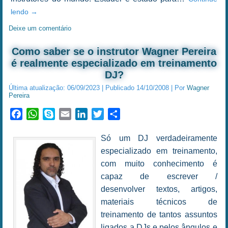
lendo
→
Deixe um comentário
Como saber se o instrutor Wagner Pereira
é realmente especializado em treinamento
DJ?
Última atualização:
06/09/2023
|
Publicado
14/10/2008
|
Por
Wagner
Pereira
Facebook
WhatsApp
Skype
Email
LinkedIn
Twitter
Share
Só um DJ verdadeiramente
especializado em treinamento,
com muito conhecimento é
capaz de escrever /
desenvolver textos, artigos,
materiais técnicos de
treinamento de tantos assuntos
ligados a DJs e pelos ângulos e