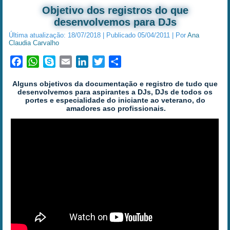
Objetivo dos registros do que
desenvolvemos para DJs
Última atualização:
18/07/2018
|
Publicado
05/04/2011
|
Por
Ana
Claudia Carvalho
Facebook
WhatsApp
Skype
Email
LinkedIn
Twitter
Share
Alguns objetivos da documentação e registro de tudo que
desenvolvemos para aspirantes a DJs, DJs de todos os
portes e especialidade do iniciante ao veterano, do
amadores aso profissionais.