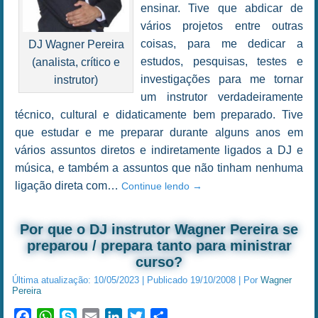
ensinar. Tive que abdicar de
vários projetos entre outras
coisas, para me dedicar a
DJ Wagner Pereira
estudos, pesquisas, testes e
(analista, crítico e
investigações para me tornar
instrutor)
um instrutor verdadeiramente
técnico, cultural e didaticamente bem preparado. Tive
que estudar e me preparar durante alguns anos em
vários assuntos diretos e indiretamente ligados a DJ e
música, e também a assuntos que não tinham nenhuma
ligação direta com…
Continue lendo
→
Por que o DJ instrutor Wagner Pereira se
preparou / prepara tanto para ministrar
curso?
Última atualização:
10/05/2023
|
Publicado
19/10/2008
|
Por
Wagner
Pereira
Facebook
WhatsApp
Skype
Email
LinkedIn
Twitter
Share