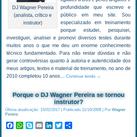
profundidade que escrevo e
DJ Wagner Pereira
público em meu site. Sou
(analista, crítico e
especializado em treinamento
instrutor)
porque estudei, pesquisei,
investiguei, analisei e promovi diversos testes durante
muitos anos o que me deu um enorme conhecimento
técnico fundamentado. Para não restar dúvidas e não
gerar controvérsias quanto à autoria e autenticidade dos
meus artigos, textos e material de treinamento, no ano de
2010 completou 10 anos…
Continue lendo
→
Porque o DJ Wagner Pereira se tornou
instrutor?
Última atualização:
15/02/2017
|
Publicado
11/10/2008
|
Por
Wagner
Pereira
Facebook
WhatsApp
Skype
Email
LinkedIn
Twitter
Share