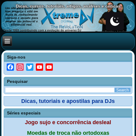
Dicas, cursos, tutoriais, artigos, análises e críticas
Siga-nos
Facebook
Instagram
Twitter
YouTube
YouTube
Channel
Pesquisar
Dicas, tutoriais e apostilas para DJs
Séries especiais
Jogo sujo e concorrência desleal
Moedas de troca não ortodoxas