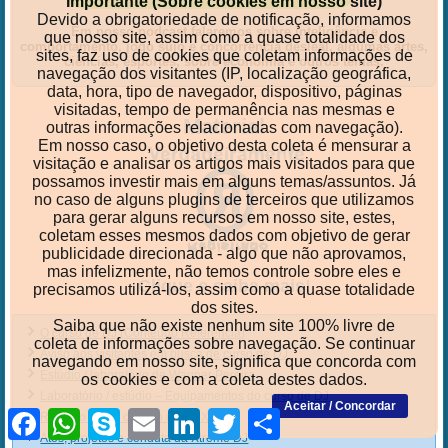
Importante (Sobre cookies em nosso site)
Devido a obrigatoriedade de notificação, informamos
Em nosso podcast falaremos sobre inteligência e
que nosso site, assim como a quase totalidade dos
comportamento, jogo sujo e concorrência desleal, algumas artes,
sites, faz uso de cookies que coletam informações de
ciências, esportes, sobre economia e outros temas.
navegação dos visitantes (IP, localização geográfica,
data, hora, tipo de navegador, dispositivo, páginas
visitadas, tempo de permanência nas mesmas e
Material
outras informações relacionadas com navegação).
Em nosso caso, o objetivo desta coleta é mensurar a
visitação e analisar os artigos mais visitados para que
possamos investir mais em alguns temas/assuntos. Já
no caso de alguns plugins de terceiros que utilizamos
para gerar alguns recursos em nosso site, estes,
coletam esses mesmos dados com objetivo de gerar
publicidade direcionada - algo que não aprovamos,
mas infelizmente, não temos controle sobre eles e
Clique e saiba mais!
precisamos utilizá-los, assim como a quase totalidade
dos sites.
Saiba que não existe nenhum site 100% livre de
O curso de DJ (Conteúdo Referência)
coleta de informações sobre navegação. Se continuar
Aviso aos visitantes em busca de curso de DJ
navegando em nosso site, significa que concorda com
Estúdio / laboratório de Wagner Pereira
os cookies e com a coleta destes dados.
Laboratório / estúdio – Equipamentos do curso de DJ
Aceitar / Concordar
Facebook
WhatsApp
Skype
Email
LinkedIn
Twitter
Share
Resumo sobre o curso de DJ Xtreme
Atos, projetos e conduta da Xtreme DJ