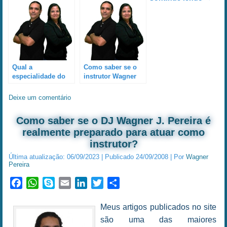
Qual a
Como saber se o
especialidade do
instrutor Wagner
DJ Wagner J.
Pereira é realmente
Pereira como DJ?
especializado em
Deixe um comentário
treinamento DJ?…
Como saber se o DJ Wagner J. Pereira é
realmente preparado para atuar como
instrutor?
Última atualização:
06/09/2023
|
Publicado
24/09/2008
|
Por
Wagner
Pereira
Facebook
WhatsApp
Skype
Email
LinkedIn
Twitter
Share
Meus artigos publicados no site
são uma das maiores