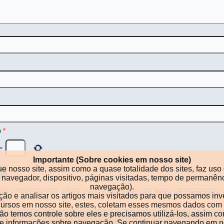
o
*
=
Importante (Sobre cookies em nosso site)
ue nosso site, assim como a quase totalidade dos sites, faz u
po de navegador, dispositivo, páginas visitadas, tempo de perma
navegação).
utiliza o Akismet para reduzir spam.
Saiba como seus dados em comentários 
ação e analisar os artigos mais visitados para que possamos in
os
.
ecursos em nosso site, estes, coletam esses mesmos dados com 
o temos controle sobre eles e precisamos utilizá-los, assim co
Xtreme-DJ
|
Artigos, análises, críticas, tutoriais e dicas para DJs
|
O curso de DJ
Copyright © 1999 - [year]. Todos os direitos reservados.
de informações sobre navegação. Se continuar navegando em no