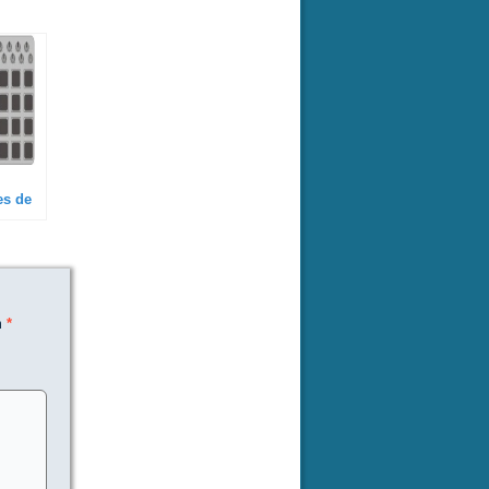
es de
Js
m
*