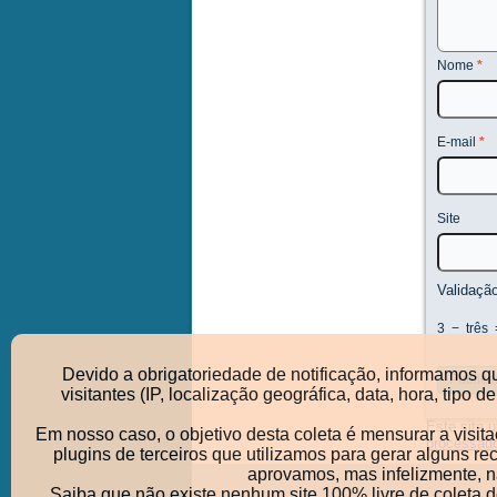
Nome
*
E-mail
*
Site
Validaçã
3
−
três
Devido a obrigatoriedade de notificação, informamos q
visitantes (IP, localização geográfica, data, hora, ti
Este site 
Em nosso caso, o objetivo desta coleta é mensurar a visit
processad
plugins de terceiros que utilizamos para gerar alguns r
aprovamos, mas infelizmente, nã
Saiba que não existe nenhum site 100% livre de coleta 