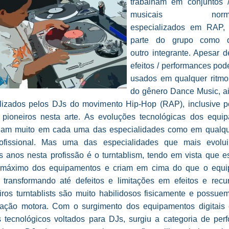
trabalham em conjuntos 
musicais normal
especializados em RAP,
parte do grupo como q
outro integrante. Apesar d
efeitos / performances pod
usados em qualquer ritmo 
do gênero Dance Music, a
ilizados pelos DJs do movimento Hip-Hop (RAP), inclusive p
 pioneiros nesta arte. As evoluções tecnológicas dos equi
ciam muito em cada uma das especialidades como em qualqu
ofissional. Mas uma das especialidades que mais evolu
s anos nesta profissão é o turntablism, tendo em vista que e
 máximo dos equipamentos e criam em cima do que o equ
, transformando até defeitos e limitações em efeitos e recu
iros turntablists são muito habilidosos fisicamente e possue
ação motora. Com o surgimento dos equipamentos digitais
s tecnológicos voltados para DJs, surgiu a categoria de per