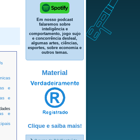
Em nosso podcast
falaremos sobre
inteligência e
comportamento, jogo sujo
e concorrência desleal,
algumas artes, ciências,
esportes, sobre economia e
outros temas.
Js
Material
cnicas
cas e
cas e
idades
cas e
ipais
Clique e saiba mais!