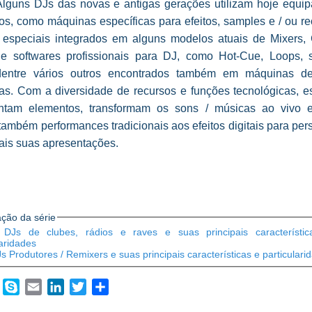
. Alguns DJs das novas e antigas gerações utilizam hoje equi
os, como máquinas específicas para efeitos, samples e / ou re
 especiais integrados em alguns modelos atuais de Mixers
 e softwares profissionais para DJ, como Hot-Cue, Loops, 
, dentre vários outros encontrados também em máquinas de
as. Com a diversidade de recursos e funções tecnológicas, e
ntam elementos, transformam os sons / músicas ao vivo 
mbém performances tradicionais aos efeitos digitais para per
ais suas apresentações.
ção da série
DJs de clubes, rádios e raves e suas principais característic
laridades
s Produtores / Remixers e suas principais características e particulari
book
WhatsApp
Skype
Email
LinkedIn
Twitter
Share