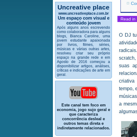
Con
Uncreative place
www.uncreativeplace.com.br
Um espaço com visual e
Read in 
conteúdo jovem
Após alguns anos escrevendo
como colaboradora para alguns
O DJ tu
blogs, Bianca Caroline, uma
jovem estudante apaixonada
ativida
por livros, filmes, séries,
músicas e várias outras artes,
radicai
resolveu criar seu próprio
espaço na grande rede e em
scratch,
Agosto de 2016 começou a
suas ap
disponibilizar artigos, análises,
críticas e indicações de arte em
relacio
geral.
criativ
tempo, 
músicas 
a mesma
Este canal tem foco em
economia, jogo sujo geral e
algumas
que caracteriza
concorrência desleal e
outros temas direta e
indiretamente relacionados.