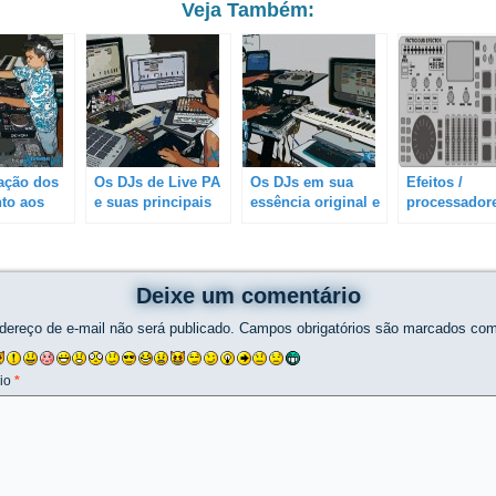
Veja Também:
cação dos
Os DJs de Live PA
Os DJs em sua
Efeitos /
to aos
e suas principais
essência original e
processador
entos e
características e
suas principais
áudio para D
ias
particularidades
características e
particularidades
Deixe um comentário
dereço de e-mail não será publicado.
Campos obrigatórios são marcados co
io
*