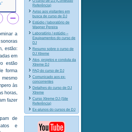
O curso de DJ (Conteúdo
s”
Referência)
Aviso aos visitantes em
busca de curso de DJ
Estúdio / laboratório de
Wagner Pereira
Laboratório / estúdio –
ominar a
Equipamentos do curso de
 sonoras
DJ
, estão:
Resumo sobre o curso de
DJ Xtreme
izadas em
Atos, projetos e conduta da
ro estão
Xtreme DJ
de forma
FAQ do curso de DJ
Comunicado aos ex-
ao mesmo
concorrentes
mpero às
Detalhes do curso de DJ
as horas,
Xtreme
Curso Xtreme DJ (Site
am fazer
Referência)
Ex-alunos do cursos de DJ
cipam de
natos e