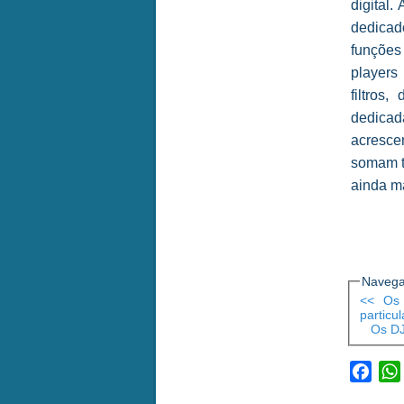
digital
dedicad
funções
players
filtros
dedicad
acresce
somam ta
ainda m
Navega
<< Os 
particu
Os DJ
Face