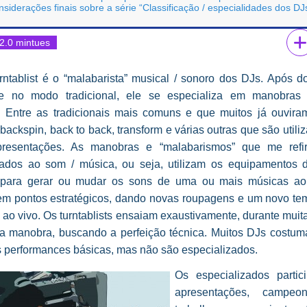
siderações finais sobre a série “Classificação / especialidades dos DJ
2.0 mintues
rntablist é o “malabarista” musical / sonoro dos DJs. Após d
de no modo tradicional, ele se especializa em manobras
s. Entre as tradicionais mais comuns e que muitos já ouviram
 backspin, back to back, transform e várias outras que são util
resentações. As manobras e “malabarismos” que me refi
nados ao som / música, ou seja, utilizam os equipamentos 
a para gerar ou mudar os sons de uma ou mais músicas 
em pontos estratégicos, dando novas roupagens e um novo te
ao vivo. Os turntablists ensaiam exaustivamente, durante muit
 manobra, buscando a perfeição técnica. Muitos DJs costum
 performances básicas, mas não são especializados.
Os especializados parti
apresentações, campeo