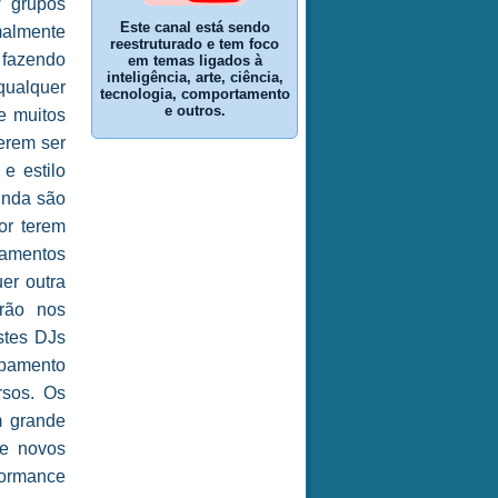
/ grupos
Este canal está sendo
mente
reestruturado e tem foco
 fazendo
em temas ligados à
inteligência, arte, ciência,
ualquer
tecnologia, comportamento
e outros.
e muitos
erem ser
e estilo
inda são
or terem
pamentos
er outra
irão nos
stes DJs
ipamento
rsos. Os
m grande
 e novos
formance