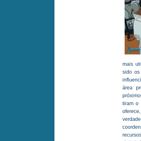
mais ut
sido os
influen
área pr
próximo
tiram o
oferece
verdade
coorden
recurso