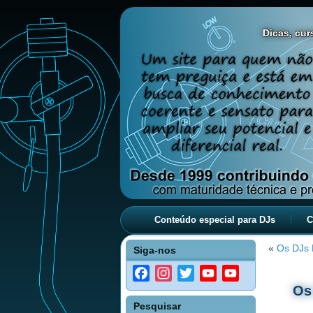
Dicas, curs
Conteúdo especial para DJs
C
«
Os DJs 
Siga-nos
Facebook
Instagram
Twitter
YouTube
YouTube
Os
Channel
Pesquisar