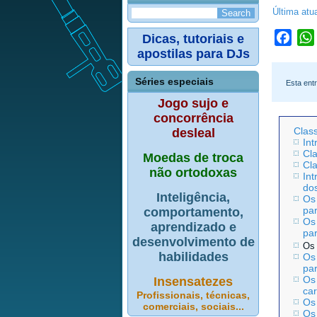
Última atu
Dicas, tutoriais e
Face
apostilas para DJs
Séries especiais
Esta ent
Jogo sujo e
concorrência
Class
desleal
Int
Cla
Moedas de troca
Cl
não ortodoxas
Int
do
Inteligência,
Os
par
comportamento,
Os
aprendizado e
par
desenvolvimento de
Os 
habilidades
Os
par
Os
Insensatezes
car
Profissionais, técnicas,
Os 
comerciais, sociais...
Os 