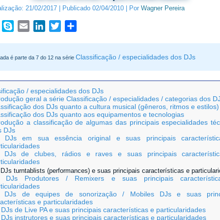
alização:
21/02/2017
|
Publicado
02/04/2010
|
Por
Wagner Pereira
book
WhatsApp
Skype
Email
LinkedIn
Twitter
Share
Classificação / especialidades dos DJs
rada é parte da 7 do 12 na série
ificação / especialidades dos DJs
rodução geral a série Classificação / especialidades / categorias dos D
ssificação dos DJs quanto a cultura musical (gêneros, ritmos e estilos)
assificação dos DJs quanto aos equipamentos e tecnologias
rodução a classificação de algumas das principais especialidades té
s DJs
 DJs em sua essência original e suas principais característi
ticularidades
 DJs de clubes, rádios e raves e suas principais característi
ticularidades
DJs turntablists (performances) e suas principais características e particular
 DJs Produtores / Remixers e suas principais característi
ticularidades
 DJs de equipes de sonorização / Mobiles DJs e suas princ
acterísticas e particularidades
DJs de Live PA e suas principais características e particularidades
DJs instrutores e suas principais características e particularidades