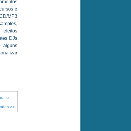
pamentos
cursos e
, CD/MP3
samples,
 efeitos
stes DJs
e alguns
sonalizar
as e
dades >>