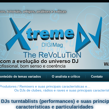
os, tutoriais, artigos, análises e críticas
onteúdo de temas variados
O analista e crítico
Contato
Produtores / Remixers e suas principais características e…
Os DJs de clubes, rádios e raves e suas principais caracterí
 DJs turntablists (performances) e suas princip
características e particularidades