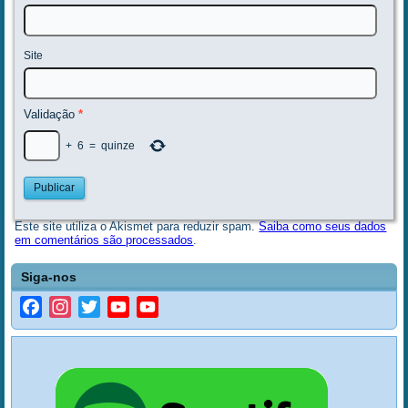
Site
Validação
*
+
6
=
quinze
Este site utiliza o Akismet para reduzir spam.
Saiba como seus dados
em comentários são processados
.
Siga-nos
Facebook
Instagram
Twitter
YouTube
YouTube
Channel