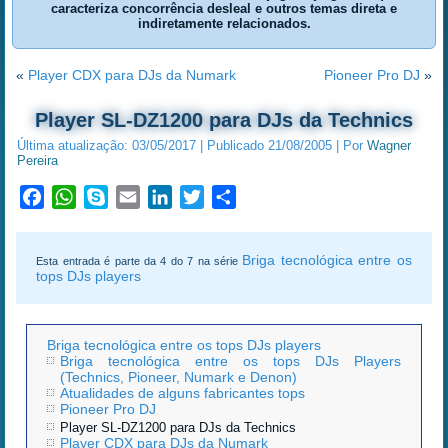
caracteriza concorrência desleal e outros temas direta e
indiretamente relacionados.
«
Player CDX para DJs da Numark
Pioneer Pro DJ
»
Player SL-DZ1200 para DJs da Technics
Última atualização:
03/05/2017
|
Publicado
21/08/2005
|
Por
Wagner
Pereira
Facebook
WhatsApp
Skype
Email
LinkedIn
Twitter
Share
Briga tecnológica entre os
Esta entrada é parte da 4 do 7 na série
tops DJs players
Briga tecnológica entre os tops DJs players
Briga tecnológica entre os tops DJs Players
(Technics, Pioneer, Numark e Denon)
Atualidades de alguns fabricantes tops
Pioneer Pro DJ
Player SL-DZ1200 para DJs da Technics
Player CDX para DJs da Numark