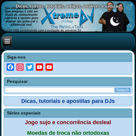
Dicas, cursos, tutoriais, artigos, análises e críticas
Siga-nos
Facebook
Instagram
Twitter
YouTube
YouTube
Channel
Pesquisar
Dicas, tutoriais e apostilas para DJs
Séries especiais
Jogo sujo e concorrência desleal
Moedas de troca não ortodoxas