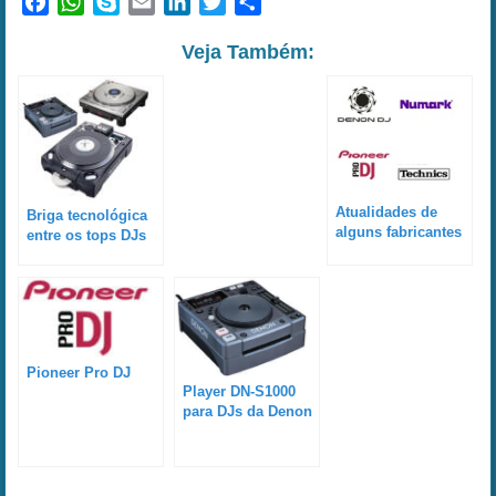
Facebook
WhatsApp
Skype
Email
LinkedIn
Twitter
Share
Veja Também:
Atualidades de
Briga tecnológica
alguns fabricantes
entre os tops DJs
tops
Players (Technics,
Pioneer, Numark e
Denon)
Pioneer Pro DJ
Player DN-S1000
para DJs da Denon