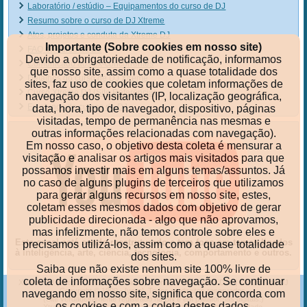
Laboratório / estúdio – Equipamentos do curso de DJ
Resumo sobre o curso de DJ Xtreme
Atos, projetos e conduta da Xtreme DJ
Importante (Sobre cookies em nosso site)
FAQ do curso de DJ
Devido a obrigatoriedade de notificação, informamos
Comunicado aos ex-concorrentes
que nosso site, assim como a quase totalidade dos
Detalhes do curso de DJ Xtreme
sites, faz uso de cookies que coletam informações de
Curso Xtreme DJ (Site Referência)
navegação dos visitantes (IP, localização geográfica,
Ex-alunos do cursos de DJ
data, hora, tipo de navegador, dispositivo, páginas
visitadas, tempo de permanência nas mesmas e
outras informações relacionadas com navegação).
Em nosso caso, o objetivo desta coleta é mensurar a
visitação e analisar os artigos mais visitados para que
possamos investir mais em alguns temas/assuntos. Já
no caso de alguns plugins de terceiros que utilizamos
para gerar alguns recursos em nosso site, estes,
coletam esses mesmos dados com objetivo de gerar
publicidade direcionada - algo que não aprovamos,
mas infelizmente, não temos controle sobre eles e
Este canal está sendo reestruturado e tem foco em temas ligados
precisamos utilizá-los, assim como a quase totalidade
à inteligência, arte, ciência, tecnologia, comportamento e outros.
dos sites.
Saiba que não existe nenhum site 100% livre de
coleta de informações sobre navegação. Se continuar
Xtreme-DJ
|
Artigos, análises, críticas, tutoriais e dicas para DJs
|
O curso de DJ
Copyright © 1999 - [year]. Todos os direitos reservados.
navegando em nosso site, significa que concorda com
(Site verdadeiramente registrado na BN e em plataformas digitais.)
os cookies e com a coleta destes dados.