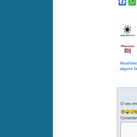
Face
Atualida
alguns f
tops
O seu en
Comentár