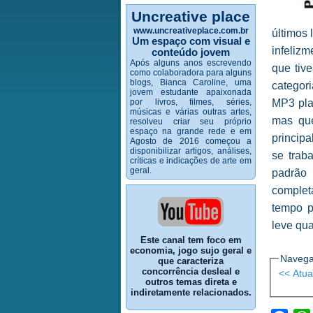
Uncreative place
www.uncreativeplace.com.br
últimos
Um espaço com visual e
infelizm
conteúdo jovem
Após alguns anos escrevendo
que tiv
como colaboradora para alguns
blogs, Bianca Caroline, uma
categori
jovem estudante apaixonada
por livros, filmes, séries,
MP3 pla
músicas e várias outras artes,
mas que
resolveu criar seu próprio
espaço na grande rede e em
principa
Agosto de 2016 começou a
disponibilizar artigos, análises,
se trab
críticas e indicações de arte em
geral.
padrão
complet
tempo p
leve qua
Este canal tem foco em
economia, jogo sujo geral e
Navega
que caracteriza
concorrência desleal e
<< Atua
outros temas direta e
indiretamente relacionados.