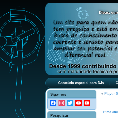
Dicas, curs
Conteúdo especial para DJs
C
«
Player 
Siga-nos
Facebook
Instagram
Twitter
YouTube
YouTube
Channel
Última atu
Pesquisar