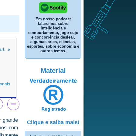
Em nosso podcast
falaremos sobre
inteligência e
comportamento, jogo sujo
e concorrência desleal,
algumas artes, ciências,
esportes, sobre economia e
ark e
outros temas.
Material
onais
r grande
Clique e saiba mais!
anos, com
elizmente