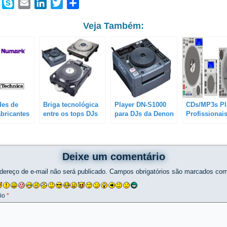
book
WhatsApp
Skype
Email
LinkedIn
Twitter
Share
Veja Também:
des de
Briga tecnológica
Player DN-S1000
CDs/MP3s Pl
abricantes
entre os tops DJs
para DJs da Denon
Profissionai
Players (Technics,
DJs
Pioneer, Numark e
Denon)
Deixe um comentário
dereço de e-mail não será publicado.
Campos obrigatórios são marcados co
io
*