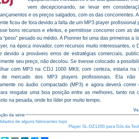
vem decepcionando, se levar em consideraç
 lançamentos e os preços salgados, com os das concorrentes. A
ente ficou de fora devido a falta de um MP3 player profissional
esse bons recursos e efeitos, e permitisse concorrer com as d
a “peso” pesado ou médio. A Pionner foi uma das primeiras a 
yer, na época inovador, com recursos muito interessantes, o
 devido a prováveis erros de estratégias comerciais, publici
lmente seu preço, não decolou. Se tivesse colocado a possibi
alhar com MP3 na CDJ 1000 MKII, com certeza, estaria na 
 de mercado dos MP3 players profissionais. Ela não 
amente no áudio compactado (MP3) e agora deverá correr 
ara resgatar uma boa posição entre as melhores, tanto na c
nto na pesada, onde foi líder por muito tempo.
Vs.
ção da série
lidades de alguns fabricantes tops
Player SL-DZ1200 para DJs da Tec