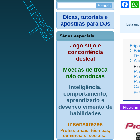
Face
Dicas, tutoriais e
apostilas para DJs
Esta ent
Séries especiais
Jogo sujo e
Briga
Br
concorrência
De
desleal
Atu
Pio
Moedas de troca
Pl
não ortodoxas
Pl
Pl
Co
Inteligência,
pa
comportamento,
aprendizado e
desenvolvimento de
Read in 
habilidades
Insensatezes
Profissionais, técnicas,
comerciais, sociais...