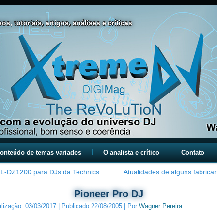
os, tutoriais, artigos, análises e críticas
onteúdo de temas variados
O analista e crítico
Contato
SL-DZ1200 para DJs da Technics
Atualidades de alguns fabrica
Pioneer Pro DJ
alização:
03/03/2017
|
Publicado
22/08/2005
|
Por
Wagner Pereira