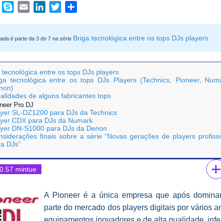
book
WhatsApp
Skype
Email
LinkedIn
Twitter
Share
Briga tecnológica entre os tops DJs players
rada é parte da 3 do 7 na série
 tecnológica entre os tops DJs players
iga tecnológica entre os tops DJs Players (Technics, Pioneer, Num
non)
alidades de alguns fabricantes tops
neer Pro DJ
ayer SL-DZ1200 para DJs da Technics
ayer CDX para DJs da Numark
ayer DN-S1000 para DJs da Denon
nsiderações finais sobre a série “Novas gerações de players profissi
ra DJs”
0.57 mintue
A Pioneer é a única empresa que após domina
parte do mercado dos players digitais por vários 
equipamentos inovadores e de alta qualidade, inf