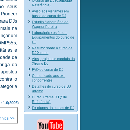
O curso de DJ (Conteúdo
Referência)
ão seus
Aviso aos visitantes em
 Pioneer
busca de curso de DJ
 para DJs
Estúdio / laboratório de
Wagner Pereira
emais na
Laboratório / estúdio –
lançar um
Equipamentos do curso de
DJ
 DMP555,
Resumo sobre o curso de
tárias e
DJ Xtreme
lidade de
Atos, projetos e conduta da
Xtreme DJ
briga do
FAQ do curso de DJ
apostou
Comunicado aos ex-
contra o
concorrentes
ategoria
Detalhes do curso de DJ
Xtreme
Curso Xtreme DJ (Site
Referência)
: 1.0(2005)
Ex-alunos do cursos de DJ
hnics >>