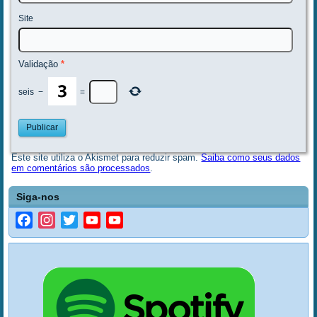
Site
Validação
*
seis
−
=
Este site utiliza o Akismet para reduzir spam.
Saiba como seus dados
em comentários são processados
.
Siga-nos
Facebook
Instagram
Twitter
YouTube
YouTube
Channel