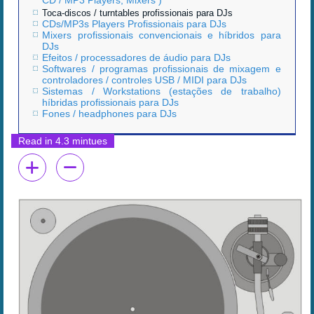
Toca-discos / turntables profissionais para DJs
CDs/MP3s Players Profissionais para DJs
Mixers profissionais convencionais e híbridos para
DJs
Efeitos / processadores de áudio para DJs
Softwares / programas profissionais de mixagem e
controladores / controles USB / MIDI para DJs
Sistemas / Workstations (estações de trabalho)
híbridas profissionais para DJs
Fones / headphones para DJs
Read in 4.3 mintues