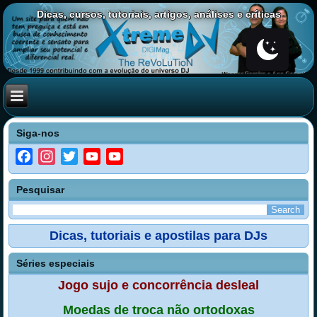
Dicas, cursos, tutoriais, artigos, análises e críticas
Siga-nos
Facebook
Instagram
Twitter
YouTube
YouTube
Channel
Pesquisar
Dicas, tutoriais e apostilas para DJs
Séries especiais
Jogo sujo e concorrência desleal
Moedas de troca não ortodoxas