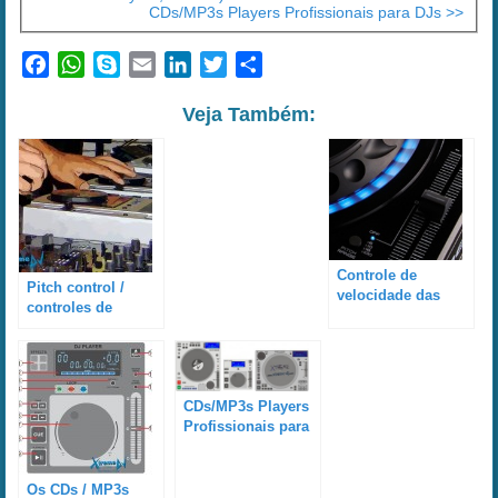
CDs/MP3s Players Profissionais para DJs >>
Facebook
WhatsApp
Skype
Email
LinkedIn
Twitter
Share
Veja Também:
Controle de
Pitch control /
velocidade das
controles de
músicas nos
velocidade dos
equipamentos para
equipamentos para
DJs
DJs
CDs/MP3s Players
Profissionais para
DJs
Os CDs / MP3s