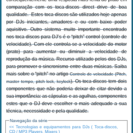
comparação com os toca-discos direct drive de boa
qualidade. Estes toca-discos são utilizados hoje apenas
por DJs iniciantes, amadores e ou com baixo poder
aquisitivo. Outro sistema muito importante encontrado
nos toca-discos para DJ’s é o “pitch” control (controle de
velocidade). Com ele controla-se a velocidade do motor
(prato) para aumentar ou diminuir a velocidade de
reprodução da música. Recurso utilizado pelos dos DJs,
para promover o sincronismo entre duas músicas. Saiba
mais sobre o “pitch” no artigo
Controle de velocidade
(
Pitch,
).
Os toca-discos tem dois
master tempo, pitch lock, keylock
componentes que não poderia deixar de citar devido a
sua importância: as cápsulas e as agulhas, componentes
estes que o DJ deve escolher o mais adequado a sua
técnica, necessidade e pela qualidade.
Navegação da série
<< Tecnologias e equipamentos para DJs ( Toca-discos,
CD / MP3 Players, Mixers )