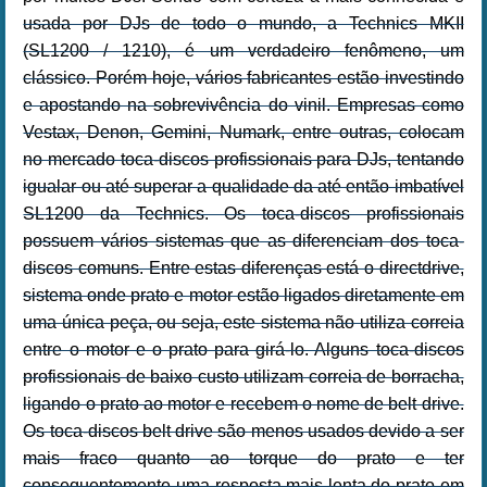
usada por DJs de todo o mundo, a Technics MKII
(SL1200 / 1210), é um verdadeiro fenômeno, um
clássico. Porém hoje, vários fabricantes estão investindo
e apostando na sobrevivência do vinil. Empresas como
Vestax, Denon, Gemini, Numark, entre outras, colocam
no mercado toca-discos profissionais para DJs, tentando
igualar ou até superar a qualidade da até então imbatível
SL1200 da Technics. Os toca-discos profissionais
possuem vários sistemas que as diferenciam dos toca-
discos comuns. Entre estas diferenças está o directdrive,
sistema onde prato e motor estão ligados diretamente em
uma única peça, ou seja, este sistema não utiliza correia
entre o motor e o prato para girá-lo. Alguns toca-discos
profissionais de baixo custo utilizam correia de borracha,
ligando o prato ao motor e recebem o nome de belt drive.
Os toca-discos belt drive são menos usados devido a ser
mais fraco quanto ao torque do prato e ter
consequentemente uma resposta mais lenta do prato em