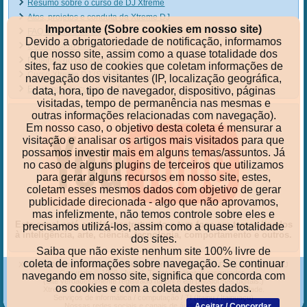
Resumo sobre o curso de DJ Xtreme
Atos, projetos e conduta da Xtreme DJ
Importante (Sobre cookies em nosso site)
FAQ do curso de DJ
Devido a obrigatoriedade de notificação, informamos
Comunicado aos ex-concorrentes
que nosso site, assim como a quase totalidade dos
Detalhes do curso de DJ Xtreme
sites, faz uso de cookies que coletam informações de
Curso Xtreme DJ (Site Referência)
navegação dos visitantes (IP, localização geográfica,
Ex-alunos do cursos de DJ
data, hora, tipo de navegador, dispositivo, páginas
visitadas, tempo de permanência nas mesmas e
outras informações relacionadas com navegação).
Em nosso caso, o objetivo desta coleta é mensurar a
visitação e analisar os artigos mais visitados para que
possamos investir mais em alguns temas/assuntos. Já
no caso de alguns plugins de terceiros que utilizamos
para gerar alguns recursos em nosso site, estes,
coletam esses mesmos dados com objetivo de gerar
publicidade direcionada - algo que não aprovamos,
mas infelizmente, não temos controle sobre eles e
Este canal está sendo reestruturado e tem foco em temas ligados
precisamos utilizá-los, assim como a quase totalidade
à inteligência, arte, ciência, tecnologia, comportamento e outros.
dos sites.
Saiba que não existe nenhum site 100% livre de
coleta de informações sobre navegação. Se continuar
Xtreme-DJ
|
Artigos, análises, críticas, tutoriais e dicas para DJs
|
O curso de DJ
Copyright © 1999 - [year]. Todos os direitos reservados.
navegando em nosso site, significa que concorda com
(Site verdadeiramente registrado na BN e em plataformas digitais.)
os cookies e com a coleta destes dados.
Xtreme-DJ, para os que são ou querem ser DJs bons de verdade.
Serviços de informática / computação / TI (Itaipu / Itaipuaçu)
Aceitar / Concordar
Nossas redes sociais e canais de áudios e de vídeos