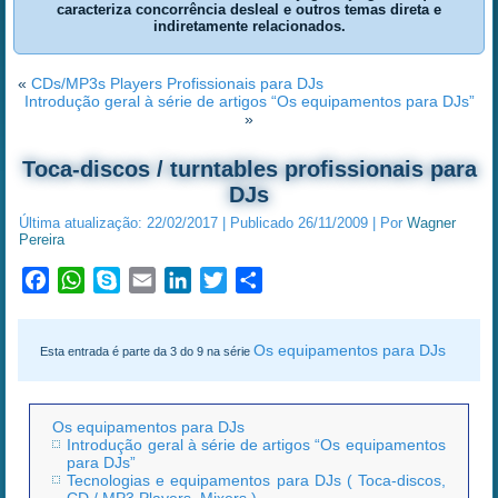
caracteriza concorrência desleal e outros temas direta e
indiretamente relacionados.
«
CDs/MP3s Players Profissionais para DJs
Introdução geral à série de artigos “Os equipamentos para DJs”
»
Toca-discos / turntables profissionais para
DJs
Última atualização:
22/02/2017
|
Publicado
26/11/2009
|
Por
Wagner
Pereira
Facebook
WhatsApp
Skype
Email
LinkedIn
Twitter
Share
Os equipamentos para DJs
Esta entrada é parte da 3 do 9 na série
Os equipamentos para DJs
Introdução geral à série de artigos “Os equipamentos
para DJs”
Tecnologias e equipamentos para DJs ( Toca-discos,
CD / MP3 Players, Mixers )