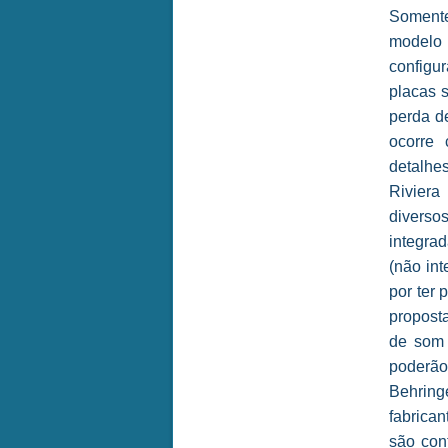
Somente
modelo 
configur
placas s
perda d
ocorre
detalhe
Riviera
diverso
integra
(não in
por ter 
propost
de som 
poderão
Behring
fabrica
são con