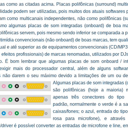
as como as citadas acima. Placas polifônicas (surround) mult
idade podem ser utilizadas, pois muitos dos atuais softwares
izam como multicanais independentes, não como polifônicas (su
mo algumas placas de som integradas (onboard) de boa m
olifônicas servem, pois mesmo sendo inferior se comparada a p
timídia convencionais (não onboard) de boas marcas, tem qual
gual e até superior as de equipamentos convencionais (CD/MP3 
 efeitos profissionais) de marcas renomadas, utilizados por DJ
. É bom lembrar que algumas placas de som onboard / in
xigir mais do processador central, além de alguns softwa
 não darem o seu máximo devido a limitações de um ou d
Algumas placas de som integradas (
são polifônicas (hoje a maioria)
apenas três conectores do tipo 
padrão, normalmente o verde é a sa
caixas/fones; o azul, entrada do tipo
rosa para microfone), e através
/driver é possível converter as entradas de microfone e line, e