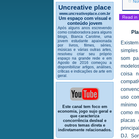
No
Uncreative place
www.uncreativeplace.com.br
Read in 
Um espaço com visual e
conteúdo jovem
Após alguns anos escrevendo
Pla
como colaboradora para alguns
blogs, Bianca Caroline, uma
jovem estudante apaixonada
Existe
por livros, filmes, séries,
músicas e várias outras artes,
simples
resolveu criar seu próprio
som par
espaço na grande rede e em
Agosto de 2016 começou a
modelos
disponibilizar artigos, análises,
críticas e indicações de arte em
coisa n
geral.
compat
convenc
uso com
mínimo 
Este canal tem foco em
economia, jogo sujo geral e
como mu
que caracteriza
placas 
concorrência desleal e
outros temas direta e
princip
indiretamente relacionados.
DJ. So