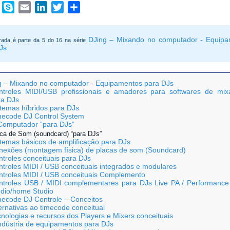
book
WhatsApp
Skype
Email
LinkedIn
Twitter
Share
DJing – Mixando no computador - Equip
rada é parte da 5 do 16 na série
Js
g – Mixando no computador - Equipamentos para DJs
ntroles MIDI/USB profissionais e amadores para softwares de mi
ra DJs
stemas híbridos para DJs
mecode DJ Control System
Computador “para DJs”
ca de Som (soundcard) “para DJs”
stemas básicos de amplificação para DJs
nexões (montagem física) de placas de som (Soundcard)
troles conceituais para DJs
troles MIDI / USB conceituais integrados e modulares
ntroles MIDI / USB conceituais Complemento
ntroles USB / MIDI complementares para DJs Live PA / Performance
udio/home Studio
mecode DJ Controle – Conceitos
ernativas ao timecode conceitual
nologias e recursos dos Players e Mixers conceituais
indústria de equipamentos para DJs