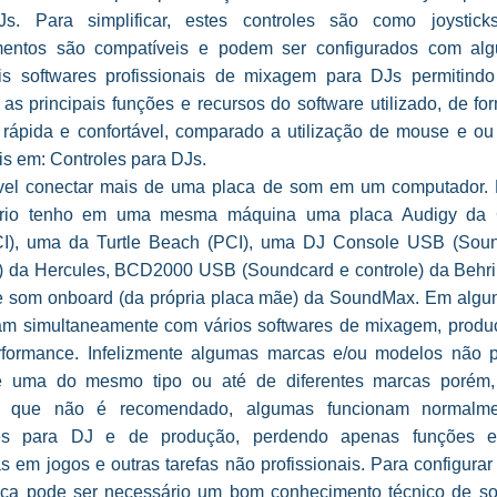
s. Para simplificar, estes controles são como joystick
entos são compatíveis e podem ser configurados com al
ais softwares profissionais de mixagem para DJs permitind
 as principais funções e recursos do software utilizado, de f
, rápida e confortável, comparado a utilização de mouse e ou 
is em: Controles para DJs.
vel conectar mais de uma placa de som em um computador
tório tenho em uma mesma máquina uma placa Audigy da C
I), uma da Turtle Beach (PCI), uma DJ Console USB (Sou
e) da Hercules, BCD2000 USB (Soundcard e controle) da Behri
e som onboard (da própria placa mãe) da SoundMax. Em algun
am simultaneamente com vários softwares de mixagem, produ
rformance. Infelizmente algumas marcas e/ou modelos não 
e uma do mesmo tipo ou até de diferentes marcas porém
o que não é recomendado, algumas funcionam normalm
res para DJ e de produção, perdendo apenas funções es
as em jogos e outras tarefas não profissionais. Para configura
ca pode ser necessário um bom conhecimento técnico de so