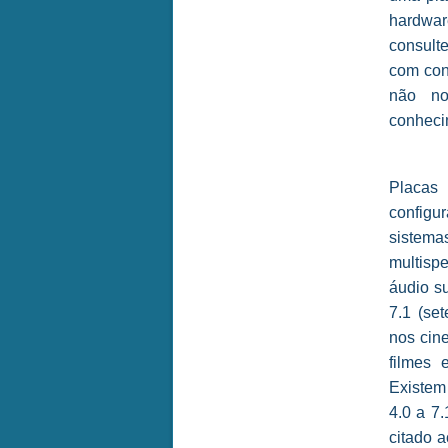
hardwar
consult
com con
não no
conhecim
Placas
configu
sistemas
multisp
áudio su
7.1 (set
nos cin
filmes 
Existem 
4.0 a 7
citado 