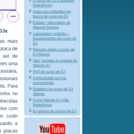
O curso de DJ (Conteúdo
Referência)
Aviso aos visitantes em
busca de curso de DJ
Estúdio / laboratório de
Wagner Pereira
 DJs
Laboratório / estúdio –
Equipamentos do curso de
as mais
DJ
placa de
Resumo sobre o curso de
DJ Xtreme
a ser de
Atos, projetos e conduta da
 nem uma
Xtreme DJ
essária,
FAQ do curso de DJ
Comunicado aos ex-
sionais
concorrentes
ts. Para
Detalhes do curso de DJ
tenha no
Xtreme
Curso Xtreme DJ (Site
nhecidas
Referência)
elos com
Ex-alunos do cursos de DJ
to custo
quanto a
 placas