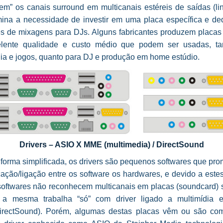
em” os canais surround em multicanais estéreis de saídas (li
mina a necessidade de investir em uma placa específica e de
es de mixagens para DJs. Alguns fabricantes produzem placas 
lente qualidade e custo médio que podem ser usadas, t
dia e jogos, quanto para DJ e produção em home estúdio.
Drivers – ASIO X MME (multimedia) / DirectSound
forma simplificada, os drivers são pequenos softwares que pr
ção/ligação entre os software os hardwares, e devido a estes
softwares não reconhecem multicanais em placas (soundcard) 
 a mesma trabalha “só” com driver ligado a multimídia 
rectSound). Porém, algumas destas placas vêm ou são com