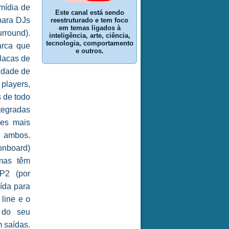
imídia de
Este canal está sendo
 para DJs
reestruturado e tem foco
em temas ligados à
rround).
inteligência, arte, ciência,
tecnologia, comportamento
arca que
e outros.
lacas de
idade de
players,
s de todo
tegradas
res mais
e ambos.
onboard)
 mas têm
P2 (por
ída para
 line e o
 do seu
m saídas.