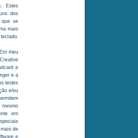
s. Estes
guns dos
o que se
orma mais
teclado.
. Em meu
reative
ndcard e
nger e a
s testes
ção e/ou
permitem
, mesmo
ente em
peciais
r mais de
ftware e