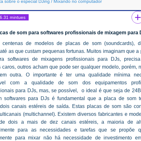
ta sobre o especial DJing / Mixando no computador
6.31 mintues
cas de som para softwares profissionais de mixagem para
m centenas de modelos de placas de som (soundcards), d
 até as que custam pequenas fortunas. Muitos imaginam que a 
a softwares de mixagens profissionais para DJs, precis
 caros, outros acham que pode ser qualquer modelo, porém,
em outra. O importante é ter uma qualidade mínima nec
ível com a qualidade de som dos equipamentos profis
ionais para DJs, mas, se possível, o ideal é que seja de 24Bi
 softwares para DJs é fundamental que a placa de som 
dois canais estéreis de saída. Estas placas de som são co
lticanais (multichannel). Existem diversos fabricantes e mod
de dois a mais de dez canais estéreis, a maioria de al
almente para as necessidades e tarefas que se propõe 
mente para mixar não há necessidade de investimento em