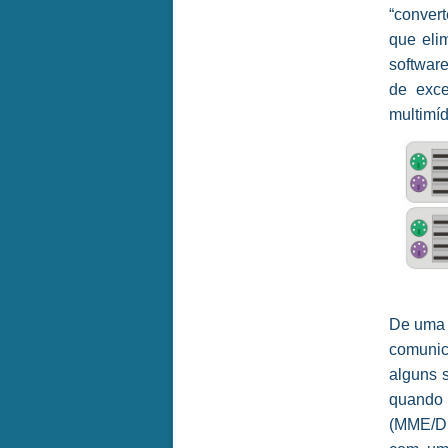
“convert
que eli
softwar
de exce
multimí
De uma 
comunica
alguns 
quando
(MME/Di