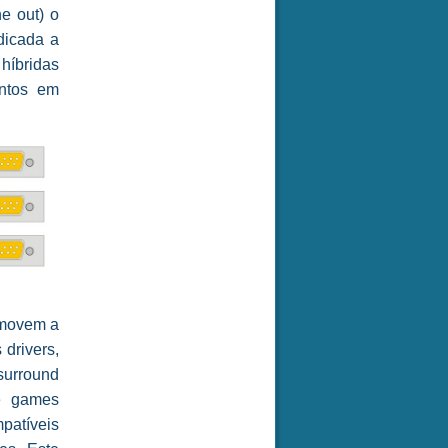
ne out) o
dicada a
híbridas
antos em
omovem a
 drivers,
surround
e games
patíveis