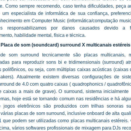
e. Como sempre recomendo, caso tenha dificuldades, peça au
e um especialista de informática de sua confiança, preferenc
hecimento em Computer Music (informática/computação musica
s responsabilizamos por danos causados devido a f
ento, habilidade mental, física e técnica.
Placa de som (soundcard) surround X multicanais estéreis
 de som surround tecnicamente são placas multicanais, 
radas para reproduzir sons bi e tridimensionais (surround) at
 polifônicos, ou seja, com múltiplas caixas acústicas (caixas
eakers). Atualmente existem diversas configurações de sis
rround de 4.0 com quatro caixas ( quadrophonics / quadrofônic
e caixas a mais de grave). O surround, sistema inicialmente 
emas, hoje está se tornando comum nas residências e há algu
e jogos eletrônicos são produzidos com trilhas sonoras su
várias placas de som surround, inclusive onboard de alta qua
.1 que podem ser utilizadas como placas multicanais estéreis.
acima, vários softwares profissionais de mixagem para DJs rec