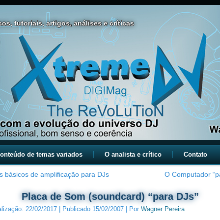
os, tutoriais, artigos, análises e críticas
onteúdo de temas variados
O analista e crítico
Contato
s básicos de amplificação para DJs
O Computador “p
Placa de Som (soundcard) “para DJs”
alização:
22/02/2017
|
Publicado
15/02/2007
|
Por
Wagner Pereira