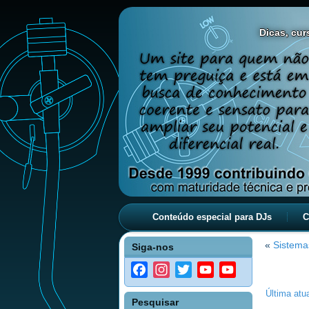
Dicas, curs
Conteúdo especial para DJs
C
«
Sistema
Siga-nos
Facebook
Instagram
Twitter
YouTube
YouTube
Channel
Última atu
Pesquisar