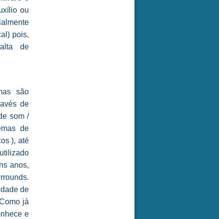
xílio ou
ialmente
l) pois,
alta de
mas são
ravés de
 de som /
temas de
os ), até
utilizado
ns anos,
rrounds.
lidade de
 Como já
onhece e