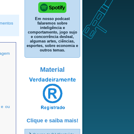
Em nosso podcast
amentos
falaremos sobre
inteligência e
comportamento, jogo sujo
e concorrência desleal,
algumas artes, ciências,
esportes, sobre economia e
outros temas.
xagem
Material
 e ou
Clique e saiba mais!