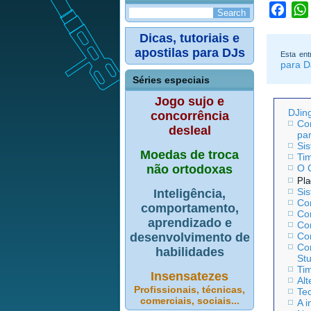
Face
Dicas, tutoriais e
apostilas para DJs
Esta ent
para D
Séries especiais
Jogo sujo e
DJin
concorrência
Co
desleal
pa
Si
Moedas de troca
Ti
não ortodoxas
O 
Pla
Si
Inteligência,
Co
comportamento,
Con
aprendizado e
Con
desenvolvimento de
Co
Co
habilidades
St
Ti
Insensatezes
Alt
Profissionais, técnicas,
Tec
comerciais, sociais...
A 