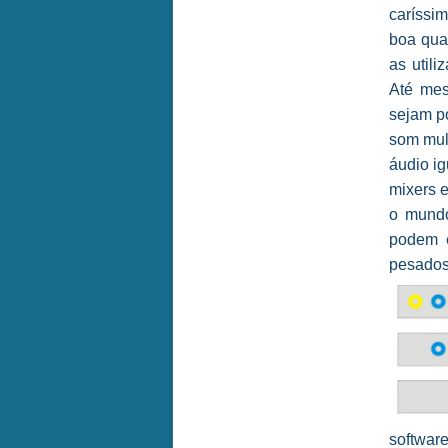
caríssim
boa qual
as util
Até mes
sejam p
som mul
áudio i
mixers e
o mundo
podem e
pesados
software