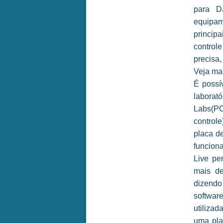
para DJ
equipam
princip
controle
precisa
Veja ma
É possí
labora
Labs(PC
control
placa d
funcion
Live pe
mais d
dizend
softwa
utilizad
uma pla