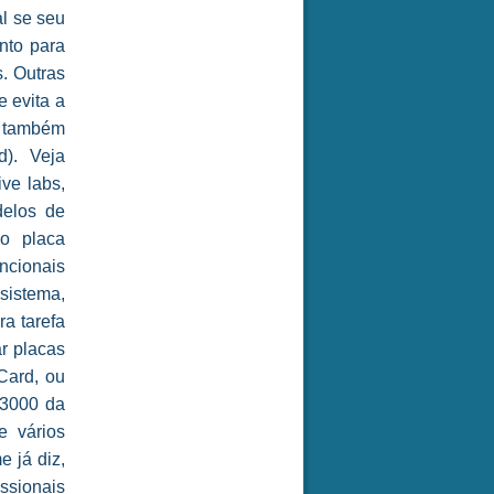
l se seu
nto para
s. Outras
e evita a
o também
). Veja
ve labs,
delos de
do placa
ncionais
sistema,
ra tarefa
r placas
Card, ou
/3000 da
e vários
 já diz,
ssionais