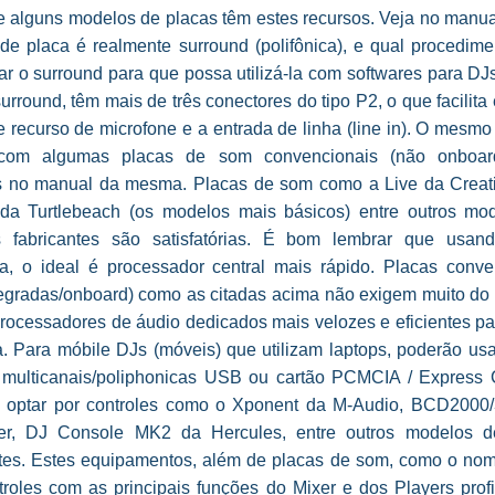
 alguns modelos de placas têm estes recursos. Veja no manua
de placa é realmente surround (polifônica), e qual procedime
ar o surround para que possa utilizá-la com softwares para DJ
urround, têm mais de três conectores do tipo P2, o que facilita 
e recurso de microfone e a entrada de linha (line in). O mesm
 com algumas placas de som convencionais (não onboard
s no manual da mesma. Placas de som como a Live da Creati
 da Turtlebeach (os modelos mais básicos) entre outros mo
s fabricantes são satisfatórias. É bom lembrar que usan
da, o ideal é processador central mais rápido. Placas conve
tegradas/onboard) como as citadas acima não exigem muito do 
processadores de áudio dedicados mais velozes e eficientes pa
a. Para móbile DJs (móveis) que utilizam laptops, poderão usa
multicanais/poliphonicas USB ou cartão PCMCIA / Express 
 optar por controles como o Xponent da M-Audio, BCD2000
er, DJ Console MK2 da Hercules, entre outros modelos d
ntes. Estes equipamentos, além de placas de som, como o nome
troles com as principais funções do Mixer e dos Players profi