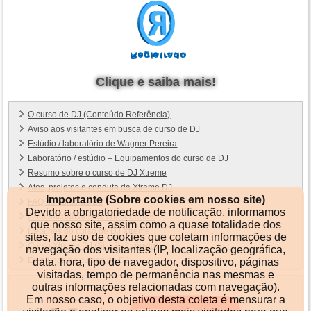
Clique e saiba mais!
O curso de DJ (Conteúdo Referência)
Aviso aos visitantes em busca de curso de DJ
Estúdio / laboratório de Wagner Pereira
Laboratório / estúdio – Equipamentos do curso de DJ
Resumo sobre o curso de DJ Xtreme
Atos, projetos e conduta da Xtreme DJ
Importante (Sobre cookies em nosso site)
FAQ do curso de DJ
Devido a obrigatoriedade de notificação, informamos
Comunicado aos ex-concorrentes
que nosso site, assim como a quase totalidade dos
Detalhes do curso de DJ Xtreme
sites, faz uso de cookies que coletam informações de
Curso Xtreme DJ (Site Referência)
navegação dos visitantes (IP, localização geográfica,
Ex-alunos do cursos de DJ
data, hora, tipo de navegador, dispositivo, páginas
visitadas, tempo de permanência nas mesmas e
outras informações relacionadas com navegação).
Em nosso caso, o objetivo desta coleta é mensurar a