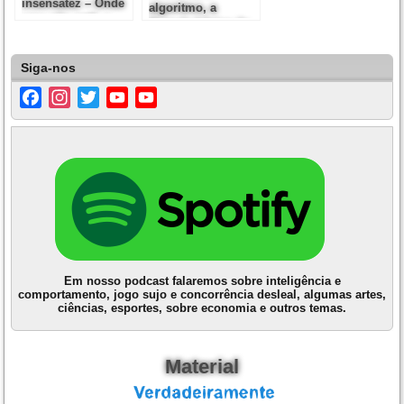
insensatez – Onde
algoritmo, a
uma não está, a
fórmula básica da
outra governa
sensatez e da
insensatez
Siga-nos
Facebook
Instagram
Twitter
YouTube
YouTube
Channel
Em nosso podcast falaremos sobre inteligência e
comportamento, jogo sujo e concorrência desleal, algumas artes,
ciências, esportes, sobre economia e outros temas.
Material