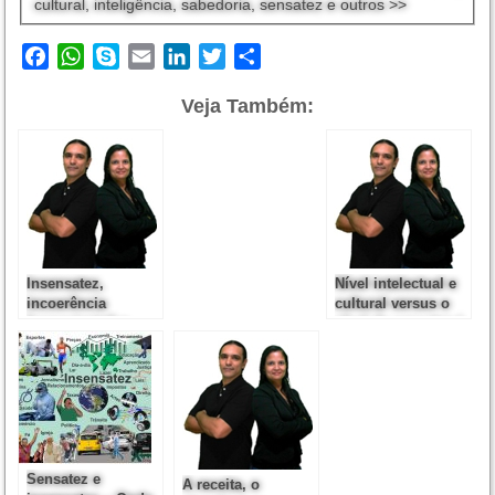
cultural, inteligência, sabedoria, sensatez e outros >>
Facebook
WhatsApp
Skype
Email
LinkedIn
Twitter
Share
Veja Também:
Insensatez,
Nível intelectual e
incoerência
cultural versus o
“consciente” e
nível de sensatez /
subconsciente
insensatez
Sensatez e
A receita, o