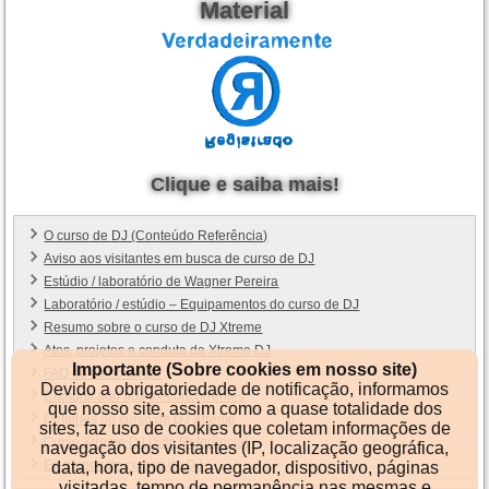
Material
Clique e saiba mais!
O curso de DJ (Conteúdo Referência)
Aviso aos visitantes em busca de curso de DJ
Estúdio / laboratório de Wagner Pereira
Laboratório / estúdio – Equipamentos do curso de DJ
Resumo sobre o curso de DJ Xtreme
Atos, projetos e conduta da Xtreme DJ
Importante (Sobre cookies em nosso site)
FAQ do curso de DJ
Devido a obrigatoriedade de notificação, informamos
Comunicado aos ex-concorrentes
que nosso site, assim como a quase totalidade dos
Detalhes do curso de DJ Xtreme
sites, faz uso de cookies que coletam informações de
Curso Xtreme DJ (Site Referência)
navegação dos visitantes (IP, localização geográfica,
Ex-alunos do cursos de DJ
data, hora, tipo de navegador, dispositivo, páginas
visitadas, tempo de permanência nas mesmas e