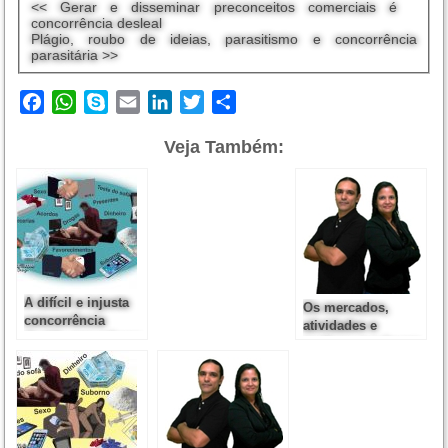
<< Gerar e disseminar preconceitos comerciais é
concorrência desleal
Plágio, roubo de ideias, parasitismo e concorrência
parasitária >>
Facebook
WhatsApp
Skype
Email
LinkedIn
Twitter
Share
Veja Também:
A difícil e injusta
Os mercados,
concorrência
atividades e
devido aos valores
motivos que levam
e moedas de troca
ao uso de moedas
não ortodoxas
não ortodoxas