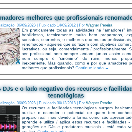
madores melhores que profissionais renomad
ualização:
06/09/2023
|
Publicado
14/09/2012
|
Por
Wagner Pereira
Em praticamente todas as atividades há “amadores” inte
habilidosos, tecnicamente muito bem preparados, exp
sensatos, coerentes, e melhores que muitos profissionais,
renomados - aqueles que só fazem com objetivos comercia
lucrativos, ou seja, comercialmente / profissionalmente. 
ser profissional nem sempre andam juntos assim com
nem sempre é "sinônimo" de ruim, menos prepa
inexperiente. Mas quando, como e por que amadores 
melhores que profissionais?
Continue lendo
→
 DJs e o lado negativo dos recursos e facilida
tecnológicas
ualização:
06/09/2023
|
Publicado
30/12/2013
|
Por
Wagner Pereira
Os recursos e facilidades tecnológicas surgem basicam
auxiliar e estender o potencial de quem tem conhec
preparo real, mas devido a forma como são apresenta
aprende e utiliza / aplica estes recursos e facilidades -
gerações de DJs e produtores musicais - está cada 
criativo.
Continue lendo
→