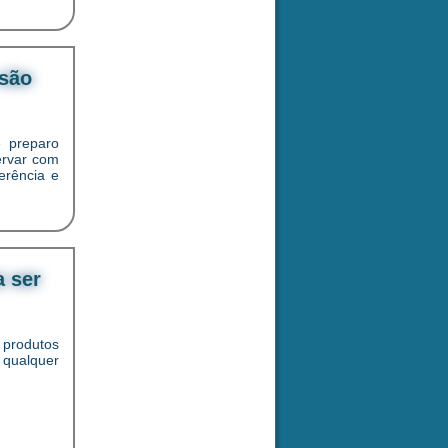
 são
e preparo
ervar com
erência e
a ser
 produtos
 qualquer