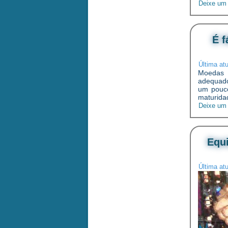
Deixe um
É f
Última at
Moedas d
adequado
um pouco
maturida
Deixe um
Equi
Última at