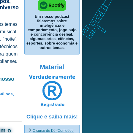
ipos,
universo
Em nosso podcast
falaremos sobre
sos temas
inteligência e
comportamento, jogo sujo
musical,
e concorrência desleal,
algumas artes, ciências,
“noite”,
esportes, sobre economia e
écnicos
outros temas.
ara quem
liar seu
Material
 nosso
nálises,
Clique e saiba mais!
om o
O curso de DJ (Conteúdo