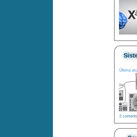
Sist
Última at
2 comentá