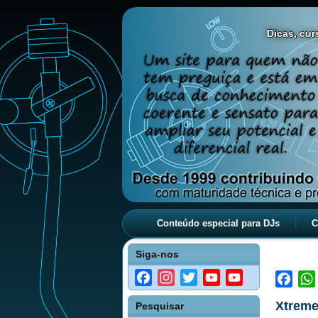
Dicas, curs
Conteúdo especial para DJs
C
Siga-nos
Facebook
Instagram
Twitter
YouTube
YouTube
Face
Channel
Xtreme
Pesquisar