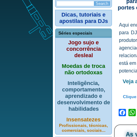
para
portes 
Dicas, tutoriais e
apostilas para DJs
Aqui enc
para DJ
Séries especiais
produto
Jogo sujo e
agenci
concorrência
desleal
relacio
está em
Moedas de troca
potencia
não ortodoxas
Veja 
Inteligência,
comportamento,
aprendizado e
Clique 
desenvolvimento de
habilidades
Face
Insensatezes
Profissionais, técnicas,
comerciais, sociais...
As 