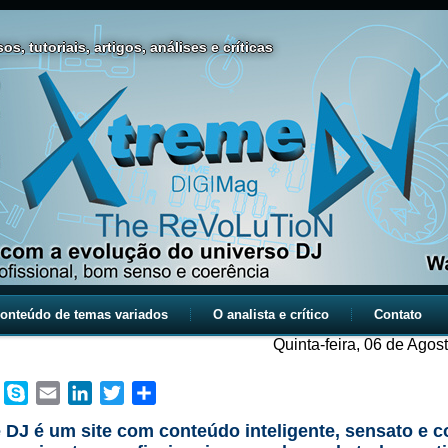
os, tutoriais, artigos, análises e críticas
onteúdo de temas variados
O analista e crítico
Contato
Quinta-feira, 06 de Agos
book
WhatsApp
Skype
Email
LinkedIn
Twitter
Share
 DJ é um site com conteúdo inteligente, sensato e c