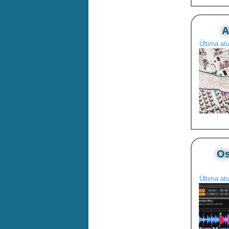
A
Última at
Os
Última at