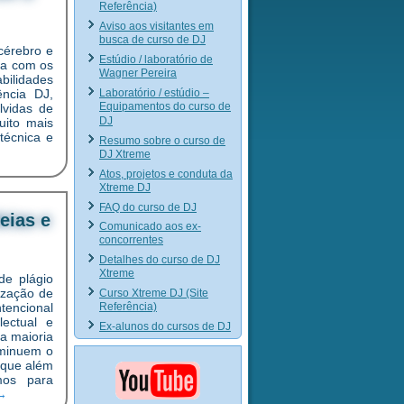
Referência)
Aviso aos visitantes em
busca de curso de DJ
cérebro e
Estúdio / laboratório de
pa com os
Wagner Pereira
ilidades
Laboratório / estúdio –
ência DJ,
Equipamentos do curso de
lvidas de
DJ
uito mais
técnica e
Resumo sobre o curso de
DJ Xtreme
Atos, projetos e conduta da
Xtreme DJ
FAQ do curso de DJ
eias e
Comunicado aos ex-
concorrentes
Detalhes do curso de DJ
Xtreme
de plágio
ização de
Curso Xtreme DJ (Site
Referência)
ntencional
lectual e
Ex-alunos do cursos de DJ
a maioria
iminuem o
 que além
smos para
→