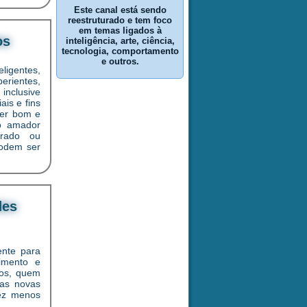
Este canal está sendo
reestruturado e tem foco
em temas ligados à
os
inteligência, arte, ciência,
tecnologia, comportamento
e outros.
ligentes,
erientes,
 inclusive
is e fins
Ser bom e
o amador
rado ou
podem ser
des
ente para
imento e
dos, quem
 as novas
vez menos