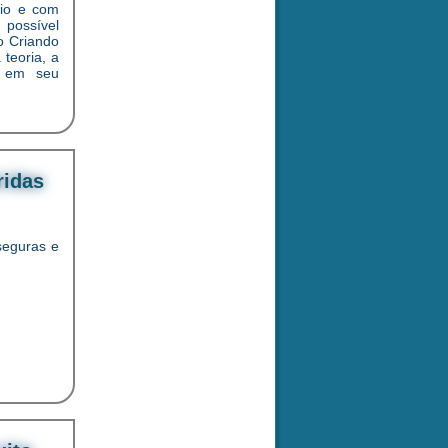
cio e com
 possível
o Criando
teoria, a
l em seu
ridas
 seguras e