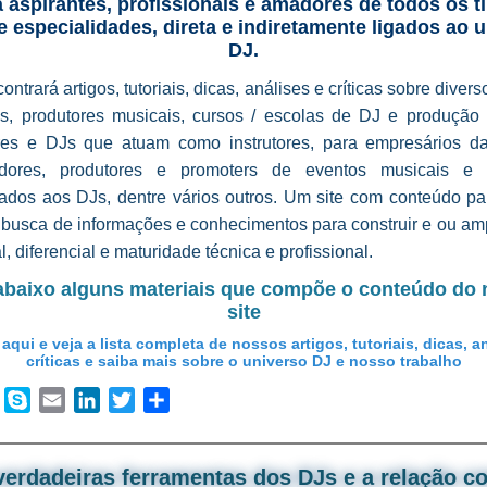
 aspirantes, profissionais e amadores de todos os t
e especialidades, direta e indiretamente ligados ao 
DJ.
ontrará artigos, tutoriais, dicas, análises e críticas sobre diver
s, produtores musicais, cursos / escolas de DJ e produção 
res e DJs que atuam como instrutores, para empresários da 
adores, produtores e promoters de eventos musicais e t
nados aos DJs, dentre vários outros. Um site com conteúdo p
 busca de informações e conhecimentos para construir e ou amp
l, diferencial e maturidade técnica e profissional.
abaixo alguns materiais que compõe o conteúdo do
site
aqui e veja a lista completa de nossos artigos, tutoriais, dicas, a
críticas e saiba mais sobre o universo DJ e nosso trabalho
book
WhatsApp
Skype
Email
LinkedIn
Twitter
Share
verdadeiras ferramentas dos DJs e a relação c