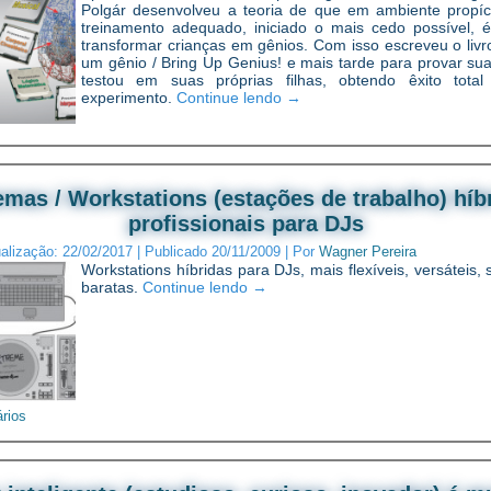
Polgár desenvolveu a teoria de que em ambiente propí
treinamento adequado, iniciado o mais cedo possível, é
transformar crianças em gênios. Com isso escreveu o livr
um gênio / Bring Up Genius! e mais tarde para provar sua 
testou em suas próprias filhas, obtendo êxito tota
experimento.
Continue lendo
→
emas / Workstations (estações de trabalho) híb
profissionais para DJs
ualização:
22/02/2017
|
Publicado
20/11/2009
|
Por
Wagner Pereira
Workstations híbridas para DJs, mais flexíveis, versáteis,
baratas.
Continue lendo
→
rios