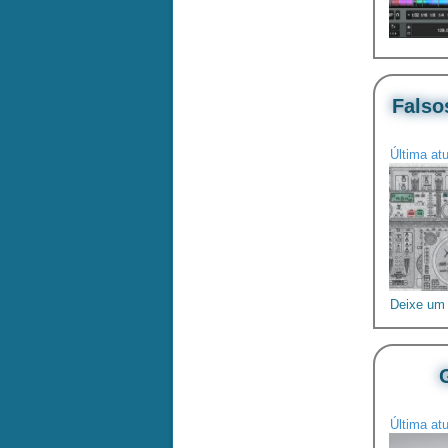
Falsos
Última at
Deixe um
Última at