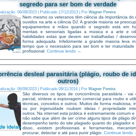
segredo para ser bom de verdade
ualização:
06/09/2023
|
Publicado
17/12/2013
|
Por
Wagner Pereira
Nem mesmo os veteranos têm ciência da importância do 
ouvidos na arte e ciência DJ. A grande maioria se preocu
equipamentos e mãos quando o segredo está em hab
mentais e sensoriais ligadas a música e a arte e ci
habilidades estas que devem ser trabalhadas / desenvo
forma adequada. Infelizmente a grande maioria leva m
tempo que o necessário para ser bom e ter maturidade 
profissional.
Continue lendo
→
rrência desleal parasitária (plágio, roubo de id
outros)
ualização:
06/09/2023
|
Publicado
09/11/2016
|
Por
Wagner Pereira
São diversos os tipos de concorrência parasitária - vai 
parcial, síntese a espionagem comercial para roubo e util
técnicas, conceitos e outros. Muitos de forma maliciosa, i
ou por ingenuidade roubam ideias / propriedade inte
outros. Na internet esta prática é extremamente comum e 
não sabe que além de ser crime alguns tipos de plágio d
desempenho tanto do site plagiado quanto do plagiador e
disso, existem profissionais e ferramentas, mecani
procurar, detectar e até para punir plágio.
Continue lendo