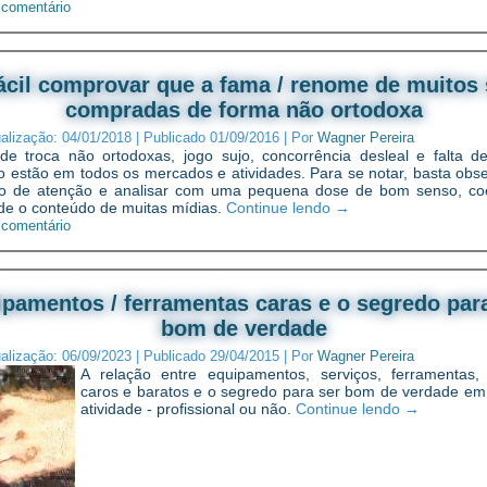
 comentário
ácil comprovar que a fama / renome de muitos
compradas de forma não ortodoxa
ualização:
04/01/2018
|
Publicado
01/09/2016
|
Por
Wagner Pereira
e troca não ortodoxas, jogo sujo, concorrência desleal e falta d
 estão em todos os mercados e atividades. Para se notar, basta obs
 de atenção e analisar com uma pequena dose de bom senso, co
de o conteúdo de muitas mídias.
Continue lendo
→
 comentário
pamentos / ferramentas caras e o segredo par
bom de verdade
ualização:
06/09/2023
|
Publicado
29/04/2015
|
Por
Wagner Pereira
A relação entre equipamentos, serviços, ferramentas,
caros e baratos e o segredo para ser bom de verdade em
atividade - profissional ou não.
Continue lendo
→