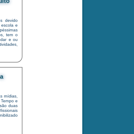
uito
s devido
 escola e
péssimas
os, tem o
udar e ou
ividades,
 a
s mídias,
. Tempo e
 são duas
issionais
bilizado