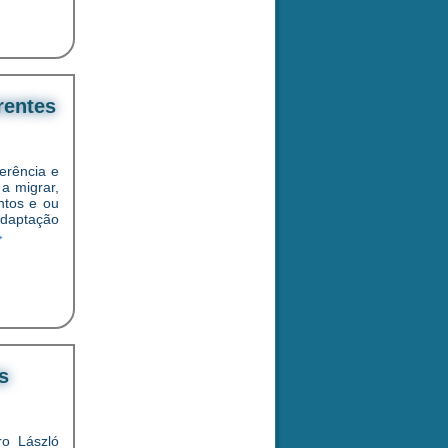
rentes
erência e
a migrar,
ntos e ou
adaptação
→
s
ro László