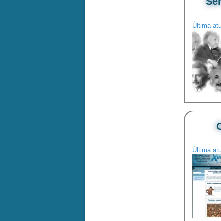
Ser
Última at
O
Última at