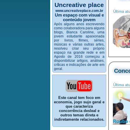
Uncreative place
www.uncreativeplace.com.br
Última at
Um espaço com visual e
conteúdo jovem
Após alguns anos escrevendo
como colaboradora para alguns
blogs, Bianca Caroline, uma
jovem estudante apaixonada
por livros, filmes, séries,
músicas e várias outras artes,
resolveu criar seu próprio
espaço na grande rede e em
Agosto de 2016 começou a
disponibilizar artigos, análises,
críticas e indicações de arte em
geral.
Conco
Última at
Este canal tem foco em
economia, jogo sujo geral e
que caracteriza
concorrência desleal e
outros temas direta e
indiretamente relacionados.