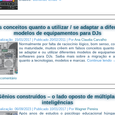
 conceitos quanto a utilizar / se adaptar a dife
modelos de equipamentos para DJs
ualização:
15/01/2017
|
Publicado
20/02/2011
|
Por
Ana Claudia Carvalho
Normalmente por falta de raciocínio lógico, bom senso, co
ou maturidade, muitos crêem em falsos conceitos quanto 
se adaptar e ou utilizar diferentes modelos de equipame
softwares para DJs. Saiba mais sobre a migração e 
quanto a tecnologias, modelos e marcas.
Continue lendo
 comentário
Gênios construídos – o lado oposto de múltipla
inteligências
ualização:
06/09/2023
|
Publicado
10/01/2017
|
Por
Wagner Pereira
Após anos de estudos o psicólogo educacional húnga