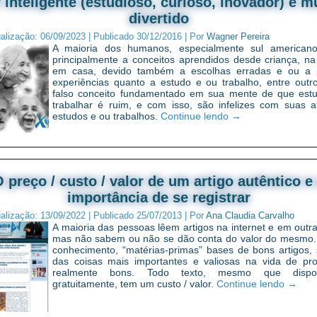
 inteligente (estudioso, curioso, inovador) é m
divertido
ualização:
06/09/2023
|
Publicado
30/12/2016
|
Por
Wagner Pereira
A maioria dos humanos, especialmente sul americano
principalmente a conceitos aprendidos desde criança, na
em casa, devido também a escolhas erradas e ou a 
experiências quanto a estudo e ou trabalho, entre outr
falso conceito fundamentado em sua mente de que est
trabalhar é ruim, e com isso, são infelizes com suas at
estudos e ou trabalhos.
Continue lendo
→
 preço / custo / valor de um artigo autêntico e
importância de se registrar
ualização:
13/09/2022
|
Publicado
25/07/2013
|
Por
Ana Claudia Carvalho
A maioria das pessoas lêem artigos na internet e em outra
mas não sabem ou não se dão conta do valor do mesmo
conhecimento, “matérias-primas” bases de bons artigos,
das coisas mais importantes e valiosas na vida de prof
realmente bons. Todo texto, mesmo que disponi
gratuitamente, tem um custo / valor.
Continue lendo
→