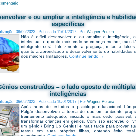
comentário
envolver e ou ampliar a inteligência e habilid
específicas
alização:
06/09/2023
|
Publicado
11/01/2017
|
Por
Wagner Pereira
Não é difícil desenvolver e ou ampliar a inteligência, o
intelectual, e quanto mais cedo se começa melhor, mais fá
inteligente será. Infelizmente a preguiça, mitos e falsos
quanto a aprendizado e desenvolvimento de habilidades 
dos maiores limitadores.
Continue lendo
→
Gênios construídos – o lado oposto de múltipla
inteligências
alização:
06/09/2023
|
Publicado
10/01/2017
|
Por
Wagner Pereira
Após anos de estudos o psicólogo educacional húnga
Polgár desenvolveu a teoria de que em ambiente propí
treinamento adequado, iniciado o mais cedo possível, 
transformar crianças em gênios. Com isso escreveu o liv
um gênio / Bring Up Genius! e mais tarde para provar sua
testou em suas próprias filhas, obtendo êxito tot
experimento.
Continue lendo
→