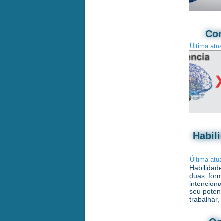
Com
Última atu
Habil
Última atu
Habilidad
duas form
intenciona
seu poten
trabalhar,