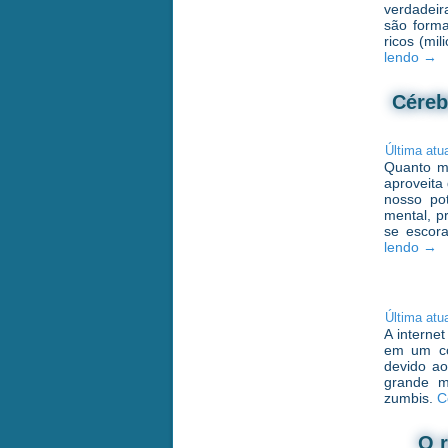
verdadeir
são forma
ricos (mi
lendo
→
Céreb
Última atu
Quanto ma
aproveita
nosso po
mental, p
se escora
lendo
→
Última atu
A interne
em um co
devido ao
grande m
zumbis.
C
O r