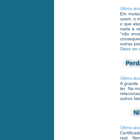
Última atu
Em muitas
usam, o m
o que elas
nada a ve
“não enxe
consequen
outras pe
Deixe um 
Perd
Última atu
A grande 
ter. Na ma
relaciona
outros fat
Ní
Última atu
Certifica
real. Ne