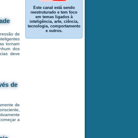
Este canal está sendo
reestruturado e tem foco
em temas ligados à
dade
inteligência, arte, ciência,
tecnologia, comportamento
e outros.
pressão de
eligentes
as tornam
enhum dos
ncias deve
vés de
camente de
onsciente,
ativamente
 começar a