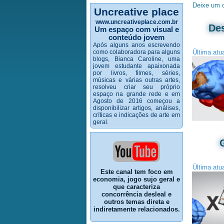
Deixe um 
Uncreative place
www.uncreativeplace.com.br
Des
Um espaço com visual e
conteúdo jovem
Após alguns anos escrevendo
como colaboradora para alguns
Última atu
blogs, Bianca Caroline, uma
jovem estudante apaixonada
por livros, filmes, séries,
músicas e várias outras artes,
resolveu criar seu próprio
espaço na grande rede e em
Agosto de 2016 começou a
disponibilizar artigos, análises,
críticas e indicações de arte em
geral.
Última atu
Este canal tem foco em
economia, jogo sujo geral e
que caracteriza
concorrência desleal e
outros temas direta e
indiretamente relacionados.