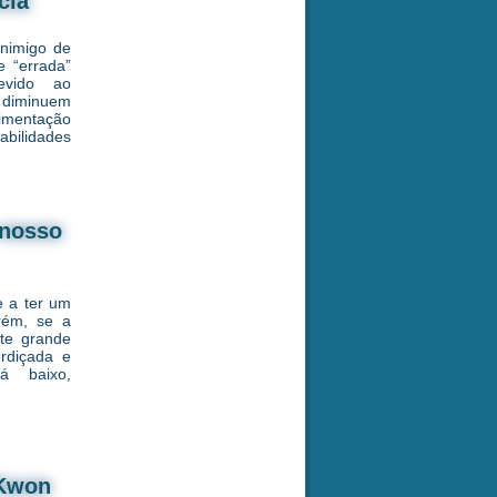
cia
inimigo de
e “errada”
evido ao
iminuem
limentação
bilidades
 nosso
e a ter um
orém, se a
nte grande
erdiçada e
á baixo,
 Kwon