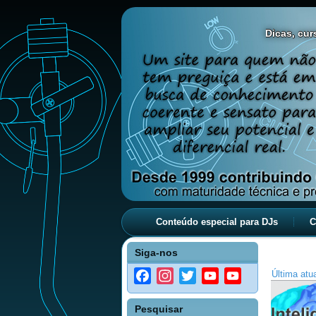
Dicas, curs
Conteúdo especial para DJs
C
Siga-nos
Última atu
Facebook
Instagram
Twitter
YouTube
YouTube
Channel
Pesquisar