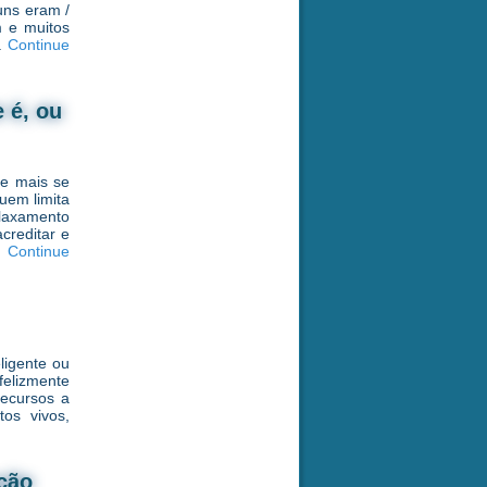
uns eram /
m e muitos
r.
Continue
 é, ou
te mais se
uem limita
laxamento
creditar e
s.
Continue
ligente ou
elizmente
recursos a
os vivos,
ação