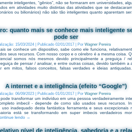
amente inteligentes, “gênios”, não se formaram em universidades, alg
dos em atividades muito distintas das atividades que se destacara
lionários ou bilionários) não são tão inteligentes quanto aparentam se
ro: quanto mais se conhece mais inteligente se
pode ser
alização:
15/03/2024
|
Publicado
02/01/2017
|
Por
Wagner Pereira
is se conhece um dispositivo, sabe como ele funciona, relativamen
 dos seus recursos. Com nosso corpo e o cérebro é a mesma coisa. Q
tencial somos nós mesmos devido principalmente a preguiça / re
reguiça de pensar / analisar, e entre outras coisas, devido também a a
r em mitos, falsos conceitos, falsas verdades e ideias antiquada
A internet e a inteligência (efeito “Google”)
alização:
06/09/2023
|
Publicado
01/01/2017
|
Por
Wagner Pereira
t pode transformar um indivíduo em uma pessoa verdadeiramente inte
mpleto imbecil - depende de como são usados seus recursos. Inf
 uso inadequado desta fantástica ferramenta e seus excepcionais 
aioria está se transformando em super imbecis verdadeiros mort
ontinue lendo
→
elativo nível de inteligência, sabedoria e a rel