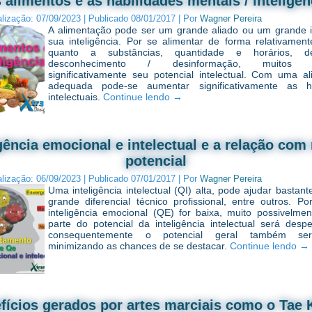
 alimentos e as habilidades mentais / inteligên
alização:
07/09/2023
|
Publicado
08/01/2017
|
Por
Wagner Pereira
A alimentação pode ser um grande aliado ou um grande 
sua inteligência. Por se alimentar de forma relativament
quanto a substâncias, quantidade e horários, d
desconhecimento / desinformação, muitos d
significativamente seu potencial intelectual. Com uma a
adequada pode-se aumentar significativamente as ha
intelectuais.
Continue lendo
→
igência emocional e intelectual e a relação com
potencial
alização:
06/09/2023
|
Publicado
07/01/2017
|
Por
Wagner Pereira
Uma inteligência intelectual (QI) alta, pode ajudar bastant
grande diferencial técnico profissional, entre outros. P
inteligência emocional (QE) for baixa, muito possivelme
parte do potencial da inteligência intelectual será desp
consequentemente o potencial geral também ser
minimizando as chances de se destacar.
Continue lendo
→
fícios gerados por artes marciais como o Tae