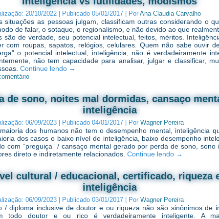
Inteligência vs futilidades, modismos
alização:
20/10/2022
|
Publicado
05/01/2017
|
Por
Ana Claudia Carvalho
 situações as pessoas julgam, classificam outras considerando o q
odo de falar, o sotaque, o regionalismo, e não devido ao que realment
 são de verdade, seu potencial intelectual, feitos, méritos. Inteligên
r com roupas, sapatos, relógios, celulares. Quem não sabe ouvir d
rga” o potencial intelectual, inteligência, não é verdadeiramente inte
temente, não tem capacidade para analisar, julgar e classificar, m
ssoas.
Continue lendo
→
comentário
a de sono, noites mal dormidas, cansaço menta
inteligência
alização:
06/09/2023
|
Publicado
04/01/2017
|
Por
Wagner Pereira
maioria dos humanos não tem o desempenho mental, inteligência q
ioria dos casos o baixo nível de inteligência, baixo desempenho intele
do com “preguiça” / cansaço mental gerado por perda de sono, sono i
ores direto e indiretamente relacionados.
Continue lendo
→
vel cultural / educacional, certificado, riqueza 
inteligência
alização:
06/09/2023
|
Publicado
03/01/2017
|
Por
Wagner Pereira
do / diploma inclusive de doutor e ou riqueza não são sinônimos de in
m todo doutor e ou rico é verdadeiramente inteligente. A ma