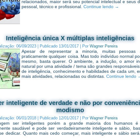
relacionados, maior será seu potencial intelectual e seus d
pessoal, técnico e profissional.
Continue lendo
→
Inteligência única X múltiplas inteligências
alização:
06/09/2023
|
Publicado
13/01/2017
|
Por
Wagner Pereira
Apesar de representar a minoria, muitas pessoas
praticamente qualquer coisa. Mas todo indivíduo normal po
mesmo, basta querer. O ambiente, a indução, o amor in
natural por uma atividade / tema são grandes responsáveis 
de inteligência, conhecimento e habilidades de cada um,
mais atividades, relacionadas ou distintas.
Continue lendo
er inteligente de verdade e não por conveniênci
modismo
alização:
06/01/2018
|
Publicado
12/01/2017
|
Por
Wagner Pereira
ingem ser inteligentes porém a grande maioria dos humanos é
mente saudável e pode ser verdadeiramente inteligente e sábio, bas
se dedicar. Quanto mais cedo começar, mais inteligente e sábio ser