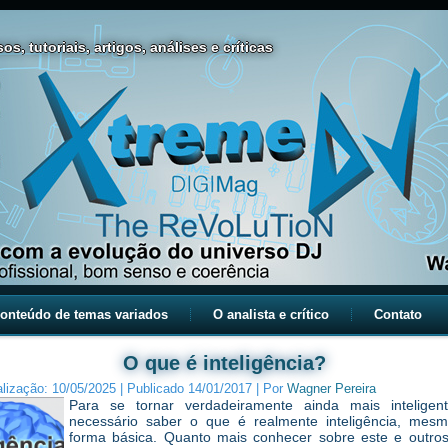
os, tutoriais, artigos, análises e críticas
onteúdo de temas variados
O analista e crítico
Contato
O que é inteligência?
alização:
10/05/2025
|
Publicado
14/01/2017
|
Por
Wagner Pereira
Para se tornar verdadeiramente ainda mais inteligen
necessário saber o que é realmente inteligência, mes
forma básica. Quanto mais conhecer sobre este e outro