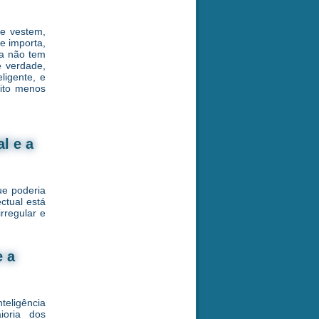
ue vestem,
e importa,
cia não tem
e verdade,
ligente, e
uito menos
l e a
ue poderia
ctual está
rregular e
e a
teligência
ioria dos