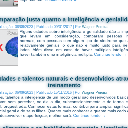
paração justa quanto a inteligência e geniali
alização:
06/09/2023
|
Publicado
09/01/2017
|
Por
Wagner Pereira
Alguns estudos sobre inteligência e genialidade dão a im
que levam em consideração, comparam pessoas int
normais, com pessoas com algum tipo de síndrome que 
relativamente geniais, o que não é muito justo para n
lados. Além disso em caso de haver múltiplas inteligê
haver também uma inteligência múltipla.
Continue lendo
→
idades e talentos naturais e desenvolvidos atra
treinamento
alização:
06/09/2023
|
Publicado
15/11/2016
|
Por
Wagner Pereira
es, talentos a inteligência de um modo geral são desenvolvidos basi
as: sem perceber, no dia a dia, subconscientemente e de forma c
l, orquestrada. Conhecer estas formas, contribui para ampliar signific
cial geral e de seus filhos. Quanto mais conhecer e quanto mais cedo
 desenvolver e aperfeiçoar, melhor será.
Continue lendo
→