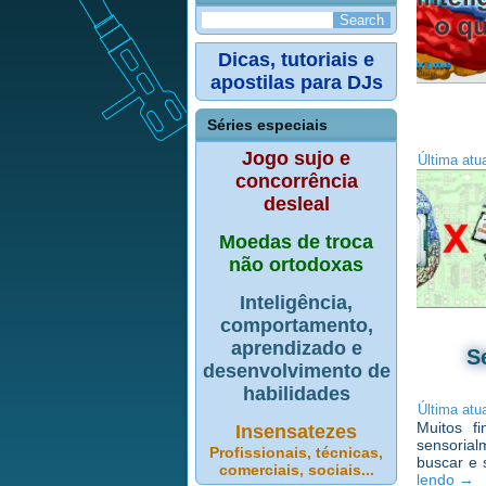
Dicas, tutoriais e
apostilas para DJs
Séries especiais
Jogo sujo e
Última atu
concorrência
desleal
Moedas de troca
não ortodoxas
Inteligência,
comportamento,
aprendizado e
S
desenvolvimento de
habilidades
Última atu
Muitos f
Insensatezes
sensorial
Profissionais, técnicas,
buscar e 
comerciais, sociais...
lendo
→