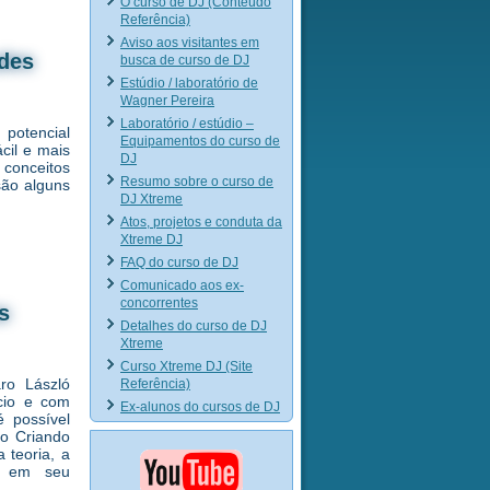
O curso de DJ (Conteúdo
Referência)
Aviso aos visitantes em
ades
busca de curso de DJ
Estúdio / laboratório de
Wagner Pereira
Laboratório / estúdio –
 potencial
Equipamentos do curso de
cil e mais
DJ
 conceitos
Resumo sobre o curso de
são alguns
DJ Xtreme
Atos, projetos e conduta da
Xtreme DJ
FAQ do curso de DJ
Comunicado aos ex-
concorrentes
s
Detalhes do curso de DJ
Xtreme
Curso Xtreme DJ (Site
ro László
Referência)
cio e com
Ex-alunos do cursos de DJ
é possível
ro Criando
 teoria, a
al em seu