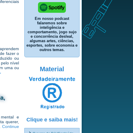
iferenciais
Em nosso podcast
falaremos sobre
inteligência e
comportamento, jogo sujo
e concorrência desleal,
algumas artes, ciências,
esportes, sobre economia e
 aprendem
outros temas.
de fazer o
duzido ou
pelo nível
Material
 em uma ou
→
a,
 mental e
Clique e saiba mais!
ta querer,
á.
Continue