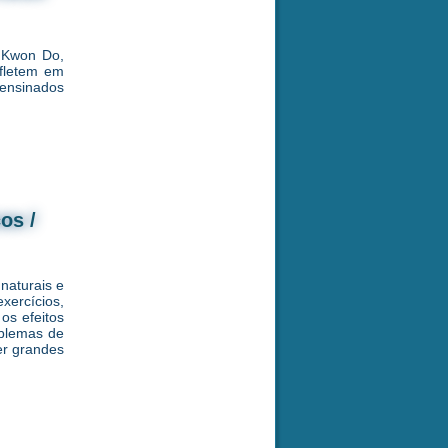
e Kwon Do,
efletem em
o ensinados
os /
 naturais e
exercícios,
os efeitos
oblemas de
er grandes