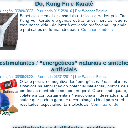
Do, Kung Fu e Karatê
alização:
06/09/2023
|
Publicado
01/12/2016
|
Por
Wagner Pereira
Benefícios mentais, sensoriais e físicos gerados pelo Ta
Kung-Fu, Karatê e algumas outras artes marciais, que r
toda nossa vida - do lazer à atividade profissional - quand
e praticados de forma adequada.
Continue lendo
→
estimulantes / “energéticos” naturais e sintétic
artificiais
alização:
06/09/2023
|
Publicado
06/01/2017
|
Por
Wagner Pereira
O lado positivo e negativo dos “energéticos” / estimulantes
sintéticos na ampliação do potencial intelectual, prática de 
em festas e entretenimentos em geral. O uso inadequado, 
colaterais comportamentais / emocionais indesejados, pr
saúde que podem gerar, e a combinação ideal para se obt
resultados, especialmente intelectuais.
Continue lendo
→