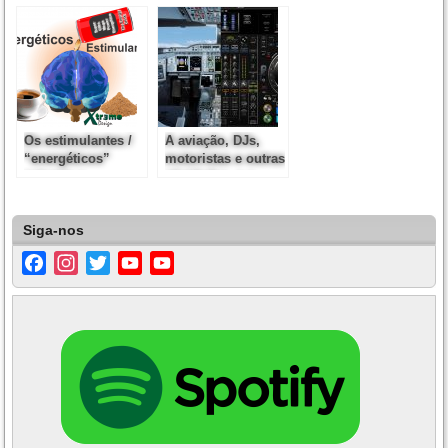
habilidades
específicas
Os estimulantes /
A aviação, DJs,
“energéticos”
motoristas e outras
naturais e
atividades, e o
sintéticos /
desenvolvimento
artificiais
de habilidades
Siga-nos
Facebook
Instagram
Twitter
YouTube
YouTube
Channel