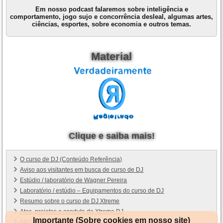
Em nosso podcast falaremos sobre inteligência e
comportamento, jogo sujo e concorrência desleal, algumas artes,
ciências, esportes, sobre economia e outros temas.
Material
Clique e saiba mais!
O curso de DJ (Conteúdo Referência)
Aviso aos visitantes em busca de curso de DJ
Estúdio / laboratório de Wagner Pereira
Laboratório / estúdio – Equipamentos do curso de DJ
Resumo sobre o curso de DJ Xtreme
Atos, projetos e conduta da Xtreme DJ
Importante (Sobre cookies em nosso site)
FAQ do curso de DJ