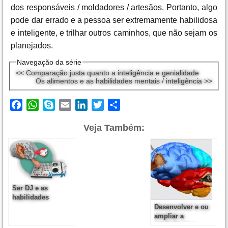
dos responsáveis / moldadores / artesãos. Portanto, algo
pode dar errado e a pessoa ser extremamente habilidosa
e inteligente, e trilhar outros caminhos, que não sejam os
planejados.
Navegação da série
<< Comparação justa quanto a inteligência e genialidade
Os alimentos e as habilidades mentais / inteligência >>
Facebook
WhatsApp
Skype
Email
LinkedIn
Twitter
Share
Veja Também:
Ser DJ e as
habilidades
naturais e
Desenvolver e ou
desenvolvidas
ampliar a
inteligência e