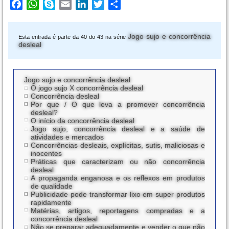
Facebook
WhatsApp
Skype
Email
LinkedIn
Twitter
Share
Jogo sujo e concorrência
Esta entrada é parte da 40 do 43 na série
desleal
Jogo sujo e concorrência desleal
O jogo sujo X concorrência desleal
Concorrência desleal
Por que / O que leva a promover concorrência
desleal?
O início da concorrência desleal
Jogo sujo, concorrência desleal e a saúde de
atividades e mercados
Concorrências desleais, explícitas, sutis, maliciosas e
inocentes
Práticas que caracterizam ou não concorrência
desleal
A propaganda enganosa e os reflexos em produtos
de qualidade
Publicidade pode transformar lixo em super produtos
rapidamente
Matérias, artigos, reportagens compradas e a
concorrência desleal
Não se preparar adequadamente e vender o que não