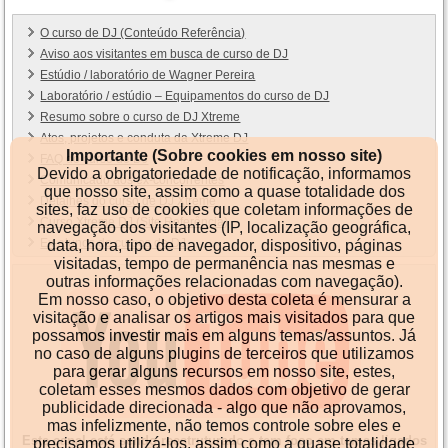
O curso de DJ (Conteúdo Referência)
Aviso aos visitantes em busca de curso de DJ
Estúdio / laboratório de Wagner Pereira
Laboratório / estúdio – Equipamentos do curso de DJ
Resumo sobre o curso de DJ Xtreme
Atos, projetos e conduta da Xtreme DJ
Importante (Sobre cookies em nosso site)
FAQ do curso de DJ
Devido a obrigatoriedade de notificação, informamos
Comunicado aos ex-concorrentes
que nosso site, assim como a quase totalidade dos
Detalhes do curso de DJ Xtreme
sites, faz uso de cookies que coletam informações de
Curso Xtreme DJ (Site Referência)
navegação dos visitantes (IP, localização geográfica,
Ex-alunos do cursos de DJ
data, hora, tipo de navegador, dispositivo, páginas
visitadas, tempo de permanência nas mesmas e
outras informações relacionadas com navegação).
Em nosso caso, o objetivo desta coleta é mensurar a
visitação e analisar os artigos mais visitados para que
possamos investir mais em alguns temas/assuntos. Já
no caso de alguns plugins de terceiros que utilizamos
para gerar alguns recursos em nosso site, estes,
coletam esses mesmos dados com objetivo de gerar
publicidade direcionada - algo que não aprovamos,
mas infelizmente, não temos controle sobre eles e
Este canal está sendo reestruturado e tem foco em temas ligados
precisamos utilizá-los, assim como a quase totalidade