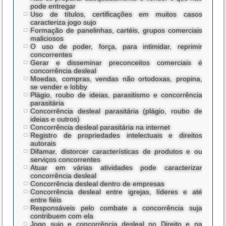
pode entregar
Uso de títulos, certificações em muitos casos
caracteriza jogo sujo
Formação de panelinhas, cartéis, grupos comerciais
maliciosos
O uso de poder, força, para intimidar, reprimir
concorrentes
Gerar e disseminar preconceitos comerciais é
concorrência desleal
Moedas, compras, vendas não ortodoxas, propina,
se vender e lobby
Plágio, roubo de ideias, parasitismo e concorrência
parasitária
Concorrência desleal parasitária (plágio, roubo de
ideias e outros)
Concorrência desleal parasitária na internet
Registro de propriedades intelectuais e direitos
autorais
Difamar, distorcer características de produtos e ou
serviços concorrentes
Atuar em várias atividades pode caracterizar
concorrência desleal
Concorrência desleal dentro de empresas
Concorrência desleal entre igrejas, líderes e até
entre fiéis
Responsáveis pelo combate a concorrência suja
contribuem com ela
Jogo sujo e concorrência desleal no Direito e na