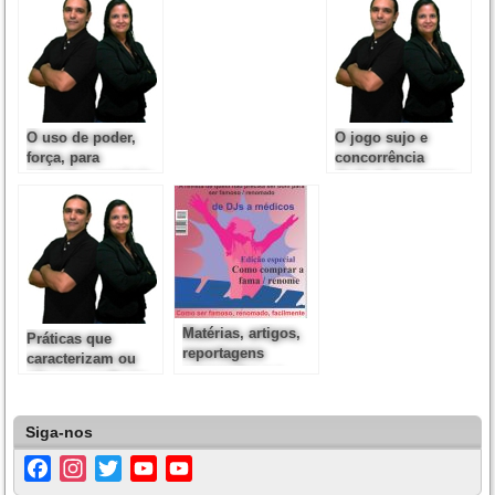
O uso de poder,
O jogo sujo e
força, para
concorrência
intimidar, reprimir
desleal de cursos,
concorrentes
escolas e
universidades
Matérias, artigos,
Práticas que
reportagens
caracterizam ou
compradas e a
não concorrência
concorrência
desleal
desleal
Siga-nos
Facebook
Instagram
Twitter
YouTube
YouTube
Channel