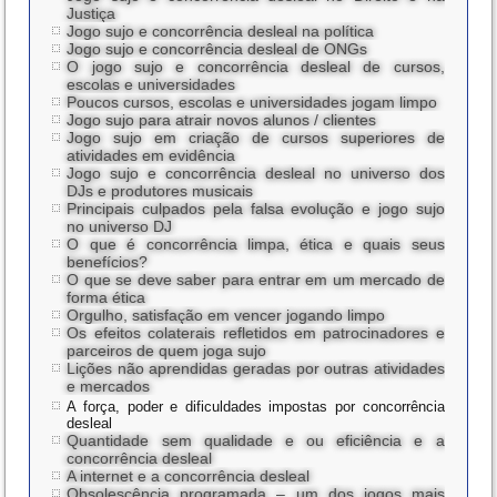
Justiça
Jogo sujo e concorrência desleal na política
Jogo sujo e concorrência desleal de ONGs
O jogo sujo e concorrência desleal de cursos,
escolas e universidades
Poucos cursos, escolas e universidades jogam limpo
Jogo sujo para atrair novos alunos / clientes
Jogo sujo em criação de cursos superiores de
atividades em evidência
Jogo sujo e concorrência desleal no universo dos
DJs e produtores musicais
Principais culpados pela falsa evolução e jogo sujo
no universo DJ
O que é concorrência limpa, ética e quais seus
benefícios?
O que se deve saber para entrar em um mercado de
forma ética
Orgulho, satisfação em vencer jogando limpo
Os efeitos colaterais refletidos em patrocinadores e
parceiros de quem joga sujo
Lições não aprendidas geradas por outras atividades
e mercados
A força, poder e dificuldades impostas por concorrência
desleal
Quantidade sem qualidade e ou eficiência e a
concorrência desleal
A internet e a concorrência desleal
Obsolescência programada – um dos jogos mais