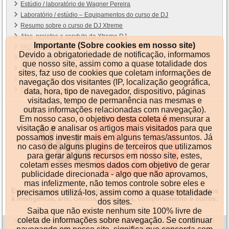
Estúdio / laboratório de Wagner Pereira
Laboratório / estúdio – Equipamentos do curso de DJ
Resumo sobre o curso de DJ Xtreme
Atos, projetos e conduta da Xtreme DJ
Importante (Sobre cookies em nosso site)
FAQ do curso de DJ
Devido a obrigatoriedade de notificação, informamos
Comunicado aos ex-concorrentes
que nosso site, assim como a quase totalidade dos
Detalhes do curso de DJ Xtreme
sites, faz uso de cookies que coletam informações de
Curso Xtreme DJ (Site Referência)
navegação dos visitantes (IP, localização geográfica,
Ex-alunos do cursos de DJ
data, hora, tipo de navegador, dispositivo, páginas
visitadas, tempo de permanência nas mesmas e
outras informações relacionadas com navegação).
Em nosso caso, o objetivo desta coleta é mensurar a
visitação e analisar os artigos mais visitados para que
possamos investir mais em alguns temas/assuntos. Já
no caso de alguns plugins de terceiros que utilizamos
para gerar alguns recursos em nosso site, estes,
coletam esses mesmos dados com objetivo de gerar
publicidade direcionada - algo que não aprovamos,
mas infelizmente, não temos controle sobre eles e
Este canal está sendo reestruturado e tem foco em temas ligados
precisamos utilizá-los, assim como a quase totalidade
à inteligência, arte, ciência, tecnologia, comportamento e outros.
dos sites.
Saiba que não existe nenhum site 100% livre de
coleta de informações sobre navegação. Se continuar
Xtreme-DJ
|
Artigos, análises, críticas, tutoriais e dicas para DJs
|
O curso de DJ
Copyright © 1999 - 2026. Todos os direitos reservados.