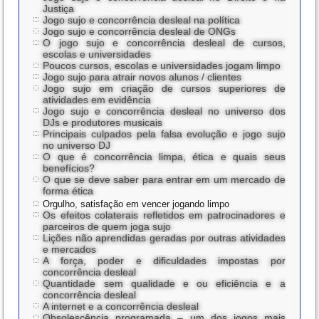
Justiça
Jogo sujo e concorrência desleal na política
Jogo sujo e concorrência desleal de ONGs
O jogo sujo e concorrência desleal de cursos,
escolas e universidades
Poucos cursos, escolas e universidades jogam limpo
Jogo sujo para atrair novos alunos / clientes
Jogo sujo em criação de cursos superiores de
atividades em evidência
Jogo sujo e concorrência desleal no universo dos
DJs e produtores musicais
Principais culpados pela falsa evolução e jogo sujo
no universo DJ
O que é concorrência limpa, ética e quais seus
benefícios?
O que se deve saber para entrar em um mercado de
forma ética
Orgulho, satisfação em vencer jogando limpo
Os efeitos colaterais refletidos em patrocinadores e
parceiros de quem joga sujo
Lições não aprendidas geradas por outras atividades
e mercados
A força, poder e dificuldades impostas por
concorrência desleal
Quantidade sem qualidade e ou eficiência e a
concorrência desleal
A internet e a concorrência desleal
Obsolescência programada – um dos jogos mais