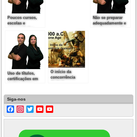
Poucos cursos,
Não se preparar
escolas e
adequadamente e
universidades
vender o que não
jogam limpo
pode entregar
O início da
Uso de títulos,
concorrência
certificações em
desleal
muitos casos
caracteriza jogo
sujo
Siga-nos
Facebook
Instagram
Twitter
YouTube
YouTube
Channel