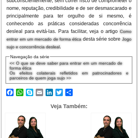
subconscientemente, sem correr risco de comprometer o
nome, reputação, credibilidade e de ser desmascarado e
principalmente para ter orgulho de si mesmo, é
conhecendo as práticas consideradas concorrência
desleal para evitá-las. Para facilitar, veja o artigo
Como
desta série sobre
entrar em um mercado de forma ética
Jogo
.
sujo e concorrência desleal
Navegação da série
<< O que se deve saber para entrar em um mercado de
forma ética
Os efeitos colaterais refletidos em patrocinadores e
parceiros de quem joga sujo >>
Facebook
WhatsApp
Skype
Email
LinkedIn
Twitter
Share
Veja Também: