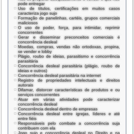
pode entregar
Uso de títulos, certificações em muitos casos
caracteriza jogo sujo
Formação de panelinhas, cartéis, grupos comerciais
maliciosos
O uso de poder, força, para intimidar, reprimir
concorrentes
Gerar e disseminar preconceitos comerciais é
concorrência desleal
Moedas, compras, vendas não ortodoxas, propina,
se vender e lobby
Plágio, roubo de ideias, parasitismo e concorrência
parasitária
Concorrência desleal parasitária (plágio, roubo de
ideias e outros)
Concorrência desleal parasitária na internet
Registro de propriedades intelectuais e direitos
autorais
Difamar, distorcer características de produtos e ou
serviços concorrentes
Atuar em várias atividades pode caracterizar
concorrência desleal
Concorrência desleal dentro de empresas
Concorrência desleal entre igrejas, líderes e até
entre fiéis
Responsáveis pelo combate a concorrência suja
contribuem com ela
Jogo sujo e concorrência desleal no Direito e na