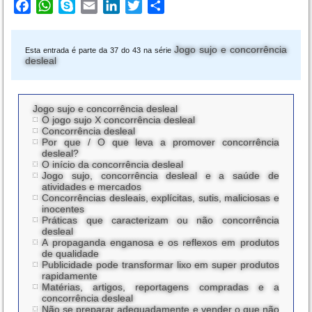
Facebook
WhatsApp
Skype
Email
LinkedIn
Twitter
Share
Jogo sujo e concorrência
Esta entrada é parte da 37 do 43 na série
desleal
Jogo sujo e concorrência desleal
O jogo sujo X concorrência desleal
Concorrência desleal
Por que / O que leva a promover concorrência
desleal?
O início da concorrência desleal
Jogo sujo, concorrência desleal e a saúde de
atividades e mercados
Concorrências desleais, explícitas, sutis, maliciosas e
inocentes
Práticas que caracterizam ou não concorrência
desleal
A propaganda enganosa e os reflexos em produtos
de qualidade
Publicidade pode transformar lixo em super produtos
rapidamente
Matérias, artigos, reportagens compradas e a
concorrência desleal
Não se preparar adequadamente e vender o que não