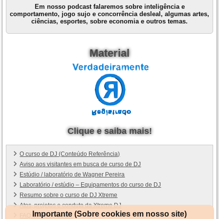
Em nosso podcast falaremos sobre inteligência e
comportamento, jogo sujo e concorrência desleal, algumas artes,
ciências, esportes, sobre economia e outros temas.
Material
Clique e saiba mais!
O curso de DJ (Conteúdo Referência)
Aviso aos visitantes em busca de curso de DJ
Estúdio / laboratório de Wagner Pereira
Laboratório / estúdio – Equipamentos do curso de DJ
Resumo sobre o curso de DJ Xtreme
Atos, projetos e conduta da Xtreme DJ
Importante (Sobre cookies em nosso site)
FAQ do curso de DJ