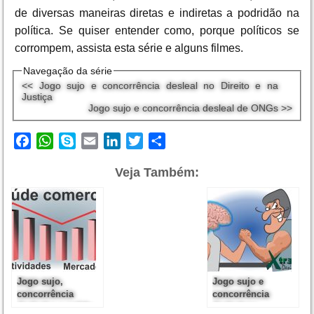
de diversas maneiras diretas e indiretas a podridão na
política. Se quiser entender como, porque políticos se
corrompem, assista esta série e alguns filmes.
Navegação da série
<< Jogo sujo e concorrência desleal no Direito e na
Justiça
Jogo sujo e concorrência desleal de ONGs >>
Facebook
WhatsApp
Skype
Email
LinkedIn
Twitter
Share
Veja Também:
Jogo sujo,
Jogo sujo e
concorrência
concorrência
desleal e a saúde
desleal no