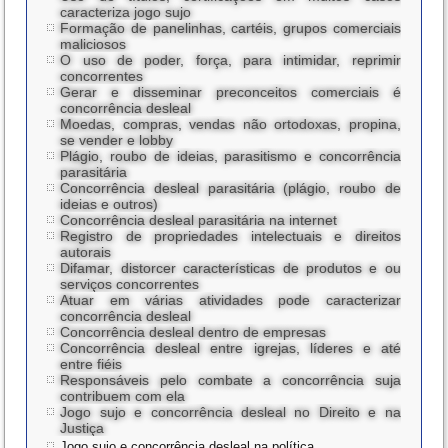
caracteriza jogo sujo
Formação de panelinhas, cartéis, grupos comerciais
maliciosos
O uso de poder, força, para intimidar, reprimir
concorrentes
Gerar e disseminar preconceitos comerciais é
concorrência desleal
Moedas, compras, vendas não ortodoxas, propina,
se vender e lobby
Plágio, roubo de ideias, parasitismo e concorrência
parasitária
Concorrência desleal parasitária (plágio, roubo de
ideias e outros)
Concorrência desleal parasitária na internet
Registro de propriedades intelectuais e direitos
autorais
Difamar, distorcer características de produtos e ou
serviços concorrentes
Atuar em várias atividades pode caracterizar
concorrência desleal
Concorrência desleal dentro de empresas
Concorrência desleal entre igrejas, líderes e até
entre fiéis
Responsáveis pelo combate a concorrência suja
contribuem com ela
Jogo sujo e concorrência desleal no Direito e na
Justiça
Jogo sujo e concorrência desleal na política