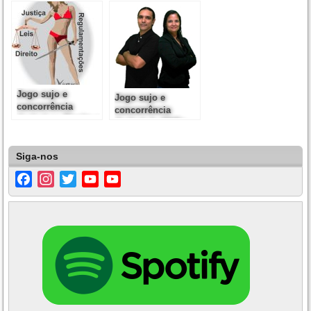
de atividades e
universo dos DJs e
mercados
produtores
musicais
Jogo sujo e
Jogo sujo e
concorrência
concorrência
desleal no Direito e
desleal de ONGs
na Justiça
Siga-nos
Facebook
Instagram
Twitter
YouTube
YouTube
Channel