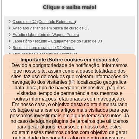
Clique e saiba mais!
O curso de DJ (Conteúdo Referência)
Aviso aos visitantes em busca de curso de DJ
Estúdio / laboratório de Wagner Pereira
Laboratório / estúdio – Equipamentos do curso de DJ
Resumo sobre o curso de DJ Xtreme
Atos, projetos e conduta da Xtreme DJ
Importante (Sobre cookies em nosso site)
FAQ do curso de DJ
Devido a obrigatoriedade de notificação, informamos
Comunicado aos ex-concorrentes
que nosso site, assim como a quase totalidade dos
Detalhes do curso de DJ Xtreme
sites, faz uso de cookies que coletam informações de
Curso Xtreme DJ (Site Referência)
navegação dos visitantes (IP, localização geográfica,
Ex-alunos do cursos de DJ
data, hora, tipo de navegador, dispositivo, páginas
visitadas, tempo de permanência nas mesmas e
outras informações relacionadas com navegação).
Em nosso caso, o objetivo desta coleta é mensurar a
visitação e analisar os artigos mais visitados para que
possamos investir mais em alguns temas/assuntos. Já
no caso de alguns plugins de terceiros que utilizamos
para gerar alguns recursos em nosso site, estes,
coletam esses mesmos dados com objetivo de gerar
publicidade direcionada - algo que não aprovamos,