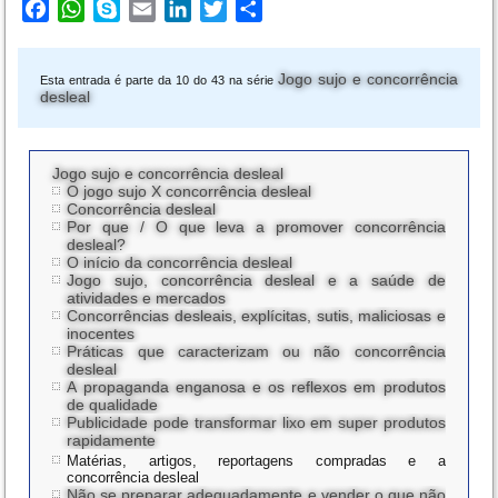
Facebook
WhatsApp
Skype
Email
LinkedIn
Twitter
Share
Jogo sujo e concorrência
Esta entrada é parte da 10 do 43 na série
desleal
Jogo sujo e concorrência desleal
O jogo sujo X concorrência desleal
Concorrência desleal
Por que / O que leva a promover concorrência
desleal?
O início da concorrência desleal
Jogo sujo, concorrência desleal e a saúde de
atividades e mercados
Concorrências desleais, explícitas, sutis, maliciosas e
inocentes
Práticas que caracterizam ou não concorrência
desleal
A propaganda enganosa e os reflexos em produtos
de qualidade
Publicidade pode transformar lixo em super produtos
rapidamente
Matérias, artigos, reportagens compradas e a
concorrência desleal
Não se preparar adequadamente e vender o que não