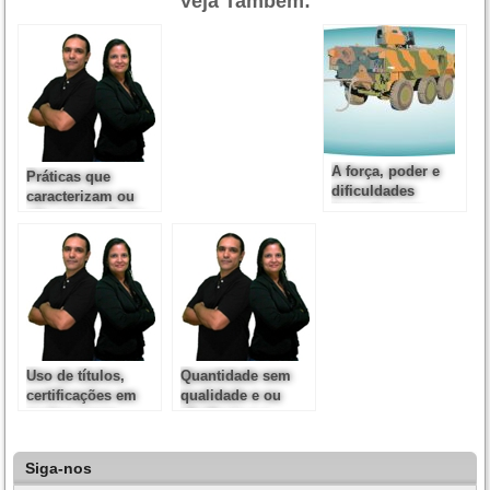
Veja Também:
A força, poder e
Práticas que
dificuldades
caracterizam ou
impostas por
não concorrência
concorrência
desleal
desleal
Uso de títulos,
Quantidade sem
certificações em
qualidade e ou
muitos casos
eficiência e a
caracteriza jogo
concorrência
sujo
desleal
Siga-nos