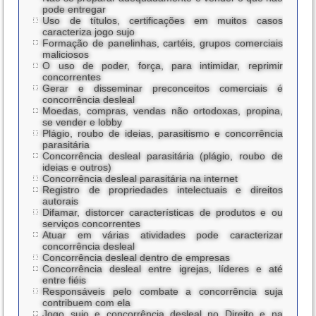
pode entregar
Uso de títulos, certificações em muitos casos
caracteriza jogo sujo
Formação de panelinhas, cartéis, grupos comerciais
maliciosos
O uso de poder, força, para intimidar, reprimir
concorrentes
Gerar e disseminar preconceitos comerciais é
concorrência desleal
Moedas, compras, vendas não ortodoxas, propina,
se vender e lobby
Plágio, roubo de ideias, parasitismo e concorrência
parasitária
Concorrência desleal parasitária (plágio, roubo de
ideias e outros)
Concorrência desleal parasitária na internet
Registro de propriedades intelectuais e direitos
autorais
Difamar, distorcer características de produtos e ou
serviços concorrentes
Atuar em várias atividades pode caracterizar
concorrência desleal
Concorrência desleal dentro de empresas
Concorrência desleal entre igrejas, líderes e até
entre fiéis
Responsáveis pelo combate a concorrência suja
contribuem com ela
Jogo sujo e concorrência desleal no Direito e na