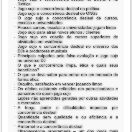
Justiça
Jogo sujo e concorrência desleal na política
Jogo sujo e concorrência desleal de ONGs
O jogo sujo e concorrência desleal de cursos,
escolas e universidades
Poucos cursos, escolas e universidades jogam limpo
Jogo sujo para atrair novos alunos / clientes
Jogo sujo em criação de cursos superiores de
atividades em evidência
Jogo sujo e concorrência desleal no universo dos
DJs e produtores musicais
Principais culpados pela falsa evolução e jogo sujo
no universo DJ
O que é concorrência limpa, ética e quais seus
benefícios?
O que se deve saber para entrar em um mercado de
forma ética
Orgulho, satisfação em vencer jogando limpo
Os efeitos colaterais refletidos em patrocinadores e
parceiros de quem joga sujo
Lições não aprendidas geradas por outras atividades
e mercados
A força, poder e dificuldades impostas por
concorrência desleal
Quantidade sem qualidade e ou eficiência e a
concorrência desleal
A internet e a concorrência desleal
Obsolescência programada – um dos jogos mais