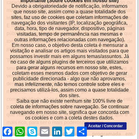
Importante (Sobre cookies em nosso site)
caracterizam obsolescência programada. Mais cedo ou
Devido a obrigatoriedade de notificação, informamos
mais tarde alguns outros casos serão descobertos, mas
que nosso site, assim como a quase totalidade dos
sites, faz uso de cookies que coletam informações de
infelizmente para os consumidores, muitos jamais serão.
navegação dos visitantes (IP, localização geográfica,
E muitos dos que são descobertos, podem não se tornar
data, hora, tipo de navegador, dispositivo, páginas
públicos e ou não darem em nada, ou quase nada, o que
visitadas, tempo de permanência nas mesmas e
outras informações relacionadas com navegação).
torna viável os riscos de fazer usos de muitas práticas de
Em nosso caso, o objetivo desta coleta é mensurar a
jogo sujo.
visitação e analisar os artigos mais visitados para que
possamos investir mais em alguns temas/assuntos. Já
Todos – desenvolvedores, fabricantes, investidores e ou
no caso de alguns plugins de terceiros que utilizamos
para gerar alguns recursos em nosso site, estes,
seus representantes – dão diversas desculpas mas a
coletam esses mesmos dados com objetivo de gerar
verdade é que jogam sujo e ou promovem concorrência
publicidade direcionada - algo que não aprovamos,
desleal devido a ganância, lucros contínuos e cada vez
mas infelizmente, não temos controle sobre eles e
precisamos utilizá-los, assim como a quase totalidade
maiores, a ganhar dinheiro por hobbie, esporte,
dos sites.
competitividade. Vale tudo. Não importa a quem se está
Saiba que não existe nenhum site 100% livre de
coleta de informações sobre navegação. Se continuar
prejudicando. O importante é ter muito, muito mais do
navegando em nosso site, significa que concorda com
que realmente necessita, por ego, para mostrar que é o
os cookies e com a coleta destes dados.
mais rico, para ser o mais poderoso e outros.
Aceitar / Concordar
Facebook
WhatsApp
Skype
Email
LinkedIn
Twitter
Share
Wikipedia (sobre obsolescência programada em